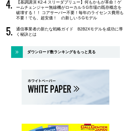
【基調講演 K2-4 スリーダブリュー】何もかもが革命！ゲ
ームチェンジャー無線機がローカル５G市場の既存概念を
破壊する！！ コアサーバー不要！毎年のライセンス費用も
不要！でも、超安価！ の新しい５Gモデル
通信事業者の新たな戦略ガイド B2B2Xモデルを成功に導
く秘訣とは
ダウンロード数ランキングをもっと見る