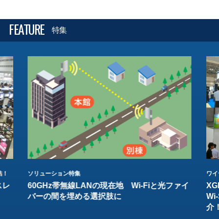
FEATURE
特集
結！
ソリューション特集
ワイ
スレ
60GHz帯無線LANの現在地 Wi-Fiと光ファイ
XG
バーの間を埋める選択肢に
W
介