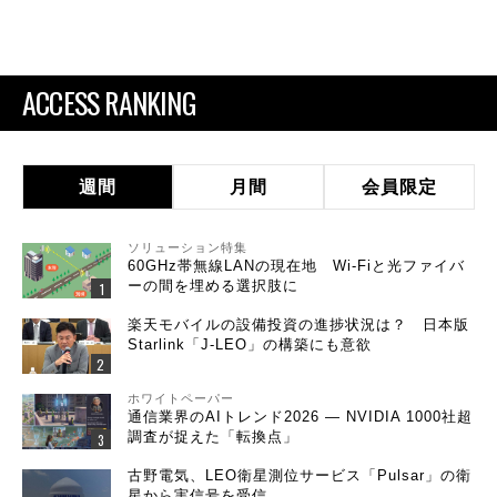
ACCESS RANKING
週間
月間
会員限定
ソリューション特集
60GHz帯無線LANの現在地 Wi-Fiと光ファイバ
ーの間を埋める選択肢に
楽天モバイルの設備投資の進捗状況は？ 日本版
Starlink「J-LEO」の構築にも意欲
ホワイトペーパー
通信業界のAIトレンド2026 ― NVIDIA 1000社超
調査が捉えた「転換点」
古野電気、LEO衛星測位サービス「Pulsar」の衛
星から実信号を受信