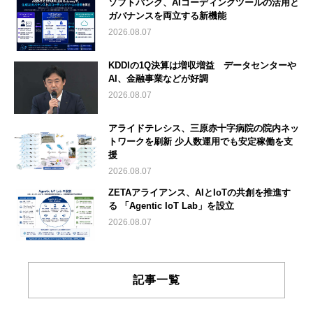
ソフトバンク、AIコーディングツールの活用と
ガバナンスを両立する新機能
2026.08.07
KDDIの1Q決算は増収増益 データセンターや
AI、金融事業などが好調
2026.08.07
アライドテレシス、三原赤十字病院の院内ネッ
トワークを刷新 少人数運用でも安定稼働を支
援
2026.08.07
ZETAアライアンス、AIとIoTの共創を推進す
る 「Agentic IoT Lab」を設立
2026.08.07
記事一覧