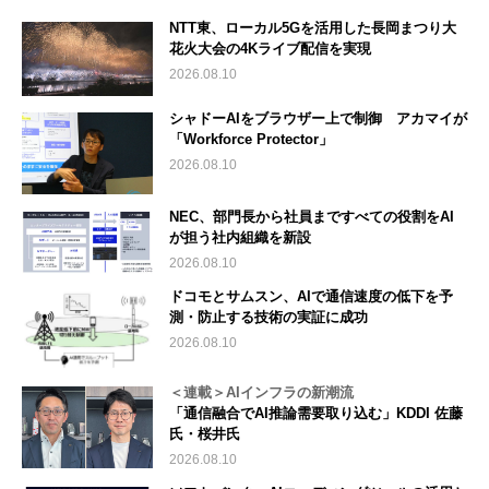
NTT東、ローカル5Gを活用した長岡まつり大
花火大会の4Kライブ配信を実現
2026.08.10
シャドーAIをブラウザー上で制御 アカマイが
「Workforce Protector」
2026.08.10
NEC、部門長から社員まですべての役割をAI
が担う社内組織を新設
2026.08.10
ドコモとサムスン、AIで通信速度の低下を予
測・防止する技術の実証に成功
2026.08.10
＜連載＞AIインフラの新潮流
「通信融合でAI推論需要取り込む」KDDI 佐藤
氏・桜井氏
2026.08.10