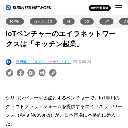
無料会員登録
IOWN
ローカル5G
AI
6G
IoT
通
IoTベンチャーのエイラネットワー
クスは「キッチン起業」
津田健二（技術ジャーナリスト）
2016.06.24
シリコンバレーを拠点とするベンチャーで、IoT専用の
クラウドプラットフォームを提供するエイラネットワー
クス（Ayla Networks）が、日本市場に本格的に参入し
た。