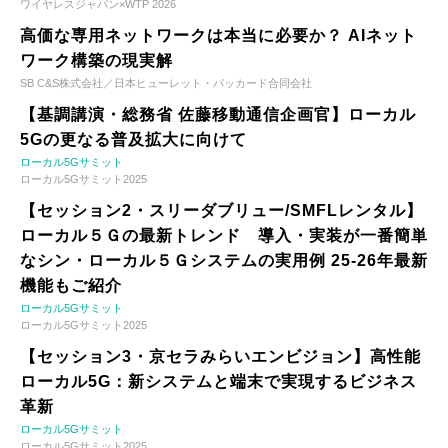
ワイヤレスジャパン×WTP 2026
高価な専用ネットワークは本当に必要か？ AIネット
ワーク構築の現実解
SB C&S株式会社／日本ヒューレット・パッカード合同会社
【基調講演・総務省 佐藤移動通信企画官】ローカル
5Gの更なる普及拡大に向けて
ローカル5Gサミット
ローカル5Gサミット2025
【セッション2・スリーダブリュー/SMFLレンタル】
ローカル５Ｇの最新トレンド 導入・実装が一番簡単
なシン・ローカル５Ｇシステムの実用例 25-26年最新
機能もご紹介
ローカル5Gサミット
ローカル5Gサミット2025
【セッション3・京セラみらいエンビジョン】高性能
ローカル5G：新システムと端末で実現するビジネス
革新
ローカル5Gサミット
ローカル5Gサミット2025