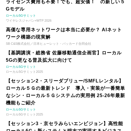
ライセンス費用も不要！でも、超安価！ の新しい５
Gモデル
ローカル5Gサミット
ワイヤレスジャパン×WTP 2026
高価な専用ネットワークは本当に必要か？ AIネット
ワーク構築の現実解
SB C&S株式会社／日本ヒューレット・パッカード合同会社
【基調講演・総務省 佐藤移動通信企画官】ローカル
5Gの更なる普及拡大に向けて
ローカル5Gサミット
ローカル5Gサミット2025
【セッション2・スリーダブリュー/SMFLレンタル】
ローカル５Ｇの最新トレンド 導入・実装が一番簡単
なシン・ローカル５Ｇシステムの実用例 25-26年最新
機能もご紹介
ローカル5Gサミット
ローカル5Gサミット2025
【セッション3・京セラみらいエンビジョン】高性能
ローカル5G：新システムと端末で実現するビジネス