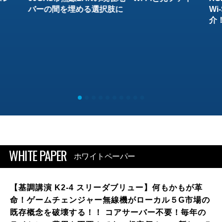
バーの間を埋める選択肢に
W
介
WHITE PAPER
ホワイトペーパー
【基調講演 K2-4 スリーダブリュー】何もかもが革
命！ゲームチェンジャー無線機がローカル５G市場の
既存概念を破壊する！！ コアサーバー不要！毎年の