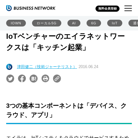
無料会員登録
IOWN
ローカル5G
AI
6G
IoT
通
IoTベンチャーのエイラネットワー
クスは「キッチン起業」
津田健二（技術ジャーナリスト）
2016.06.24
3つの基本コンポーネントは「デバイス、ク
ラウド、アプリ」
エイラは、IoTシステムをクラウドでサービスするため