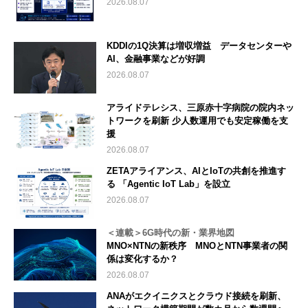
2026.08.07
KDDIの1Q決算は増収増益 データセンターや
AI、金融事業などが好調
2026.08.07
アライドテレシス、三原赤十字病院の院内ネッ
トワークを刷新 少人数運用でも安定稼働を支
援
2026.08.07
ZETAアライアンス、AIとIoTの共創を推進す
る 「Agentic IoT Lab」を設立
2026.08.07
＜連載＞6G時代の新・業界地図
MNO×NTNの新秩序 MNOとNTN事業者の関
係は変化するか？
2026.08.07
ANAがエクイニクスとクラウド接続を刷新、