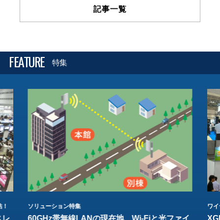
記事一覧
FEATURE
特集
結！
ソリューション特集
ワイ
スレ
60GHz帯無線LANの現在地 Wi-Fiと光ファイ
XG