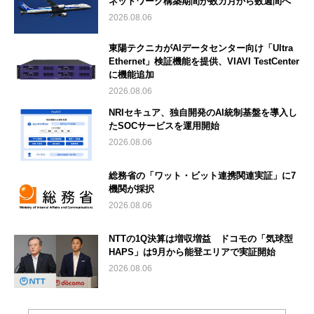
ネットワーク構築期間が数カ月から数週間へ
2026.08.06
東陽テクニカがAIデータセンター向け「Ultra
Ethernet」検証機能を提供、VIAVI TestCenter
に機能追加
2026.08.06
NRIセキュア、独自開発のAI統制基盤を導入し
たSOCサービスを運用開始
2026.08.06
総務省の「ワット・ビット連携関連実証」に7
機関が採択
2026.08.06
NTTの1Q決算は増収増益 ドコモの「気球型
HAPS」は9月から能登エリアで実証開始
2026.08.06