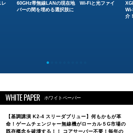
スレ
60GHz帯無線LANの現在地 Wi-Fiと光ファイ
XG
バーの間を埋める選択肢に
W
介
WHITE PAPER
ホワイトペーパー
【基調講演 K2-4 スリーダブリュー】何もかもが革
命！ゲームチェンジャー無線機がローカル５G市場の
既存概念を破壊する！！ コアサーバー不要！毎年の