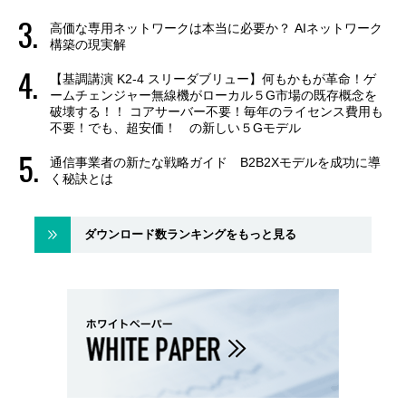
高価な専用ネットワークは本当に必要か？ AIネットワーク
構築の現実解
【基調講演 K2-4 スリーダブリュー】何もかもが革命！ゲ
ームチェンジャー無線機がローカル５G市場の既存概念を
破壊する！！ コアサーバー不要！毎年のライセンス費用も
不要！でも、超安価！ の新しい５Gモデル
通信事業者の新たな戦略ガイド B2B2Xモデルを成功に導
く秘訣とは
ダウンロード数ランキングをもっと見る