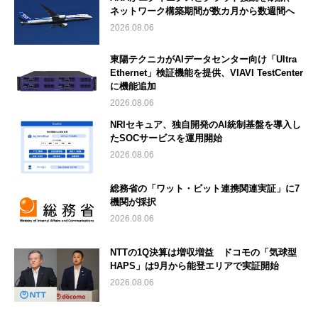
ネットワーク構築期間が数カ月から数週間へ
2026.08.06
東陽テクニカがAIデータセンター向け「Ultra
Ethernet」検証機能を提供、VIAVI TestCenter
に機能追加
2026.08.06
NRIセキュア、独自開発のAI統制基盤を導入し
たSOCサービスを運用開始
2026.08.06
総務省の「ワット・ビット連携関連実証」に7
機関が採択
2026.08.06
NTTの1Q決算は増収増益 ドコモの「気球型
HAPS」は9月から能登エリアで実証開始
2026.08.06