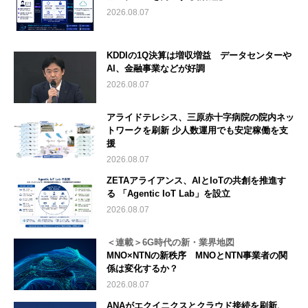
2026.08.07
KDDIの1Q決算は増収増益 データセンターや
AI、金融事業などが好調
2026.08.07
アライドテレシス、三原赤十字病院の院内ネッ
トワークを刷新 少人数運用でも安定稼働を支
援
2026.08.07
ZETAアライアンス、AIとIoTの共創を推進す
る 「Agentic IoT Lab」を設立
2026.08.07
＜連載＞6G時代の新・業界地図
MNO×NTNの新秩序 MNOとNTN事業者の関
係は変化するか？
2026.08.07
ANAがエクイニクスとクラウド接続を刷新、