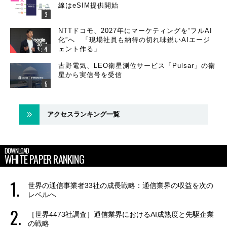
線はeSIM提供開始
NTTドコモ、2027年にマーケティングを“フルAI
化”へ 「現場社員も納得の切れ味鋭いAIエージ
ェント作る」
古野電気、LEO衛星測位サービス「Pulsar」の衛
星から実信号を受信
アクセスランキング一覧
DOWNLOAD
WHITE PAPER RANKING
世界の通信事業者33社の成長戦略：通信業界の収益を次の
レベルへ
［世界4473社調査］通信業界におけるAI成熟度と先駆企業
の戦略