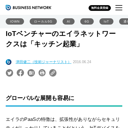
無料会員登録
IOWN
ローカル5G
AI
6G
IoT
通
IoTベンチャーのエイラネットワー
クスは「キッチン起業」
津田健二（技術ジャーナリスト）
2016.06.24
グローバルな展開も容易に
エイラのPaaSの特徴は、拡張性がありながらセキュリ
ティがしっかりしていることだという。IoTデバイスを