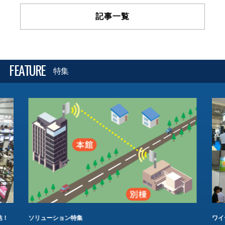
記事一覧
FEATURE
特集
結！
ソリューション特集
ワイ