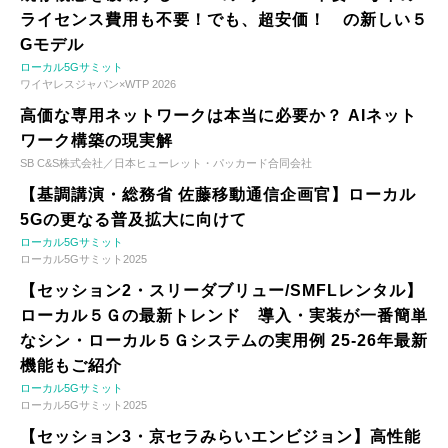
ライセンス費用も不要！でも、超安価！ の新しい５
Gモデル
ローカル5Gサミット
ワイヤレスジャパン×WTP 2026
高価な専用ネットワークは本当に必要か？ AIネット
ワーク構築の現実解
SB C&S株式会社／日本ヒューレット・パッカード合同会社
【基調講演・総務省 佐藤移動通信企画官】ローカル
5Gの更なる普及拡大に向けて
ローカル5Gサミット
ローカル5Gサミット2025
【セッション2・スリーダブリュー/SMFLレンタル】
ローカル５Ｇの最新トレンド 導入・実装が一番簡単
なシン・ローカル５Ｇシステムの実用例 25-26年最新
機能もご紹介
ローカル5Gサミット
ローカル5Gサミット2025
【セッション3・京セラみらいエンビジョン】高性能