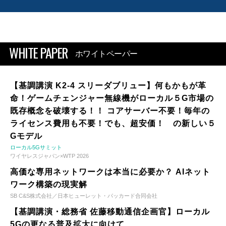
WHITE PAPER
ホワイトペーパー
【基調講演 K2-4 スリーダブリュー】何もかもが革
命！ゲームチェンジャー無線機がローカル５G市場の
既存概念を破壊する！！ コアサーバー不要！毎年の
ライセンス費用も不要！でも、超安価！ の新しい５
Gモデル
ローカル5Gサミット
ワイヤレスジャパン×WTP 2026
高価な専用ネットワークは本当に必要か？ AIネット
ワーク構築の現実解
SB C&S株式会社／日本ヒューレット・パッカード合同会社
【基調講演・総務省 佐藤移動通信企画官】ローカル
5Gの更なる普及拡大に向けて