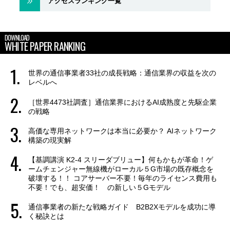
アクセスランキング一覧
DOWNLOAD
WHITE PAPER RANKING
世界の通信事業者33社の成長戦略：通信業界の収益を次の
レベルへ
［世界4473社調査］通信業界におけるAI成熟度と先駆企業
の戦略
高価な専用ネットワークは本当に必要か？ AIネットワーク
構築の現実解
【基調講演 K2-4 スリーダブリュー】何もかもが革命！ゲ
ームチェンジャー無線機がローカル５G市場の既存概念を
破壊する！！ コアサーバー不要！毎年のライセンス費用も
不要！でも、超安価！ の新しい５Gモデル
通信事業者の新たな戦略ガイド B2B2Xモデルを成功に導
く秘訣とは