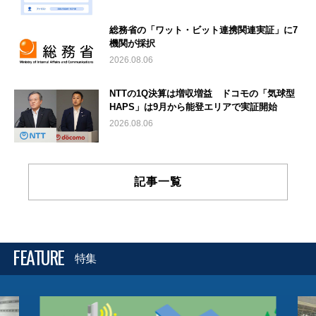
総務省の「ワット・ビット連携関連実証」に7
機関が採択
2026.08.06
NTTの1Q決算は増収増益 ドコモの「気球型
HAPS」は9月から能登エリアで実証開始
2026.08.06
記事一覧
FEATURE
特集