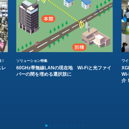
結！
ソリューション特集
ワイ
スレ
60GHz帯無線LANの現在地 Wi-Fiと光ファイ
XG
バーの間を埋める選択肢に
W
介