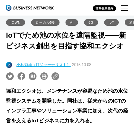
無料会員登録
IOWN
ローカル5G
AI
6G
IoT
通
IoTでため池の水位を遠隔監視――新
ビジネス創出を目指す協和エクシオ
小林秀雄（ITジャーナリスト）
2015.10.08
協和エクシオは、メンテナンスが容易なため池の水位
監視システムを開発した。同社は、従来からのICTの
インフラ工事やソリューション事業に加え、次代の経
営を支えるIoTビジネスに力を入れる。