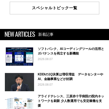
スペシャルトピック一覧
NEW ARTICLES
新着記事
ソフトバンク、AIコーディングツールの活用と
ガバナンスを両立する新機能
2026.08.07
KDDIの1Q決算は増収増益 データセンターや
AI、金融事業などが好調
2026.08.07
アライドテレシス、三原赤十字病院の院内ネッ
トワークを刷新 少人数運用でも安定稼働を支
援