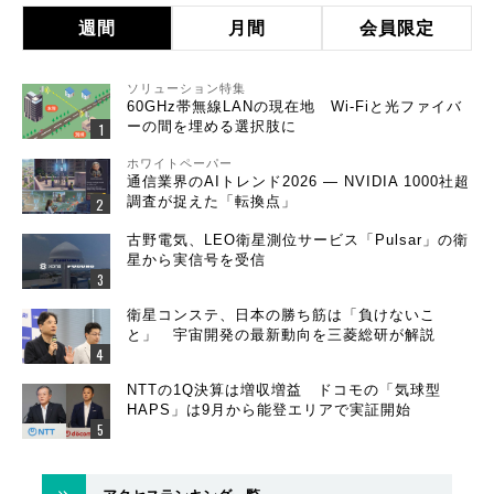
週間
月間
会員限定
ソリューション特集
60GHz帯無線LANの現在地 Wi-Fiと光ファイバ
ーの間を埋める選択肢に
ホワイトペーパー
通信業界のAIトレンド2026 ― NVIDIA 1000社超
調査が捉えた「転換点」
古野電気、LEO衛星測位サービス「Pulsar」の衛
星から実信号を受信
衛星コンステ、日本の勝ち筋は「負けないこ
と」 宇宙開発の最新動向を三菱総研が解説
NTTの1Q決算は増収増益 ドコモの「気球型
HAPS」は9月から能登エリアで実証開始