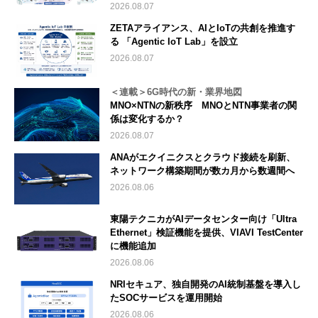
2026.08.07
ZETAアライアンス、AIとIoTの共創を推進す
る 「Agentic IoT Lab」を設立
2026.08.07
＜連載＞6G時代の新・業界地図
MNO×NTNの新秩序 MNOとNTN事業者の関
係は変化するか？
2026.08.07
ANAがエクイニクスとクラウド接続を刷新、
ネットワーク構築期間が数カ月から数週間へ
2026.08.06
東陽テクニカがAIデータセンター向け「Ultra
Ethernet」検証機能を提供、VIAVI TestCenter
に機能追加
2026.08.06
NRIセキュア、独自開発のAI統制基盤を導入し
たSOCサービスを運用開始
2026.08.06