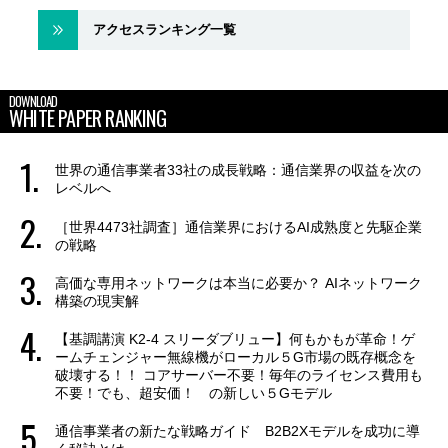
アクセスランキング一覧
DOWNLOAD
WHITE PAPER RANKING
世界の通信事業者33社の成長戦略：通信業界の収益を次の
レベルへ
［世界4473社調査］通信業界におけるAI成熟度と先駆企業
の戦略
高価な専用ネットワークは本当に必要か？ AIネットワーク
構築の現実解
【基調講演 K2-4 スリーダブリュー】何もかもが革命！ゲ
ームチェンジャー無線機がローカル５G市場の既存概念を
破壊する！！ コアサーバー不要！毎年のライセンス費用も
不要！でも、超安価！ の新しい５Gモデル
通信事業者の新たな戦略ガイド B2B2Xモデルを成功に導