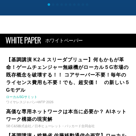
WHITE PAPER
ホワイトペーパー
【基調講演 K2-4 スリーダブリュー】何もかもが革
命！ゲームチェンジャー無線機がローカル５G市場の
既存概念を破壊する！！ コアサーバー不要！毎年の
ライセンス費用も不要！でも、超安価！ の新しい５
Gモデル
ローカル5Gサミット
ワイヤレスジャパン×WTP 2026
高価な専用ネットワークは本当に必要か？ AIネット
ワーク構築の現実解
SB C&S株式会社／日本ヒューレット・パッカード合同会社
【基調講演・総務省 佐藤移動通信企画官】ローカル