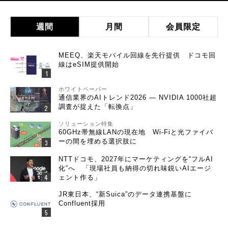
週間
月間
会員限定
MEEQ、楽天モバイル回線を先行提供 ドコモ回
線はeSIM提供開始
ホワイトペーパー
通信業界のAIトレンド2026 ― NVIDIA 1000社超
調査が捉えた「転換点」
ソリューション特集
60GHz帯無線LANの現在地 Wi-Fiと光ファイバ
ーの間を埋める選択肢に
NTTドコモ、2027年にマーケティングを“フルAI
化”へ 「現場社員も納得の切れ味鋭いAIエージ
ェント作る」
JR東日本、“新Suica”のデータ連携基盤に
Confluent採用