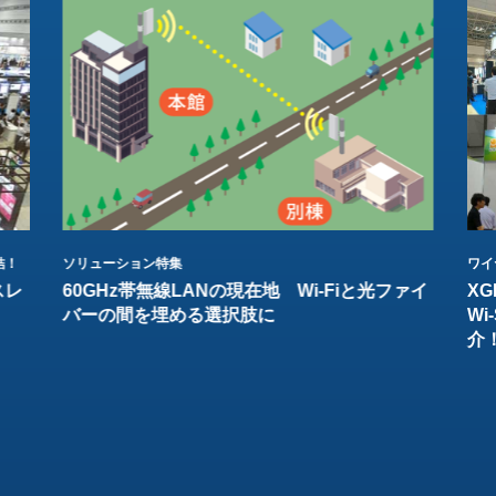
結！
ソリューション特集
ワイ
スレ
60GHz帯無線LANの現在地 Wi-Fiと光ファイ
XG
バーの間を埋める選択肢に
W
介