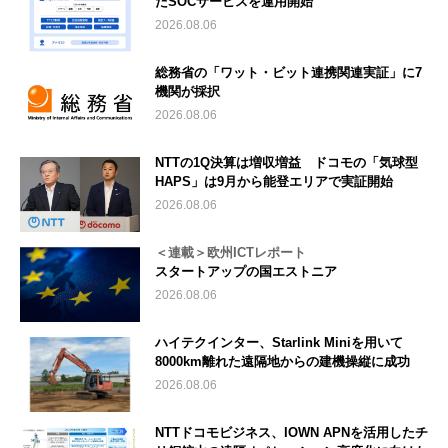
たSOCサービスを運用開始
2026.08.06
総務省の「ワット・ビット連携関連実証」に7
機関が採択
2026.08.06
NTTの1Q決算は増収増益 ドコモの「気球型
HAPS」は9月から能登エリアで実証開始
2026.08.06
＜連載＞欧州ICTレポート
スタートアップの国エストニア
2026.08.06
ハイテクインター、Starlink Miniを用いて
8000km離れた遠隔地からの建機操縦に成功
2026.08.06
NTTドコモビジネス、IOWN APNを活用したチ