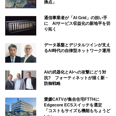
換点」
通信事業者が「AI Grid」の担い手
に AIサービス収益化の新地平を切
り拓く
データ基盤とデジタルツインが支え
るAI時代の自律型ネットワーク運用
AIの武器化とAIへの攻撃にどう対
抗? フォーティネットが描く新・
防御戦略
愛媛CATVが集合住宅FTTHに
Edgecore ECSスイッチを選定
「コストもサイズも機能もちょうど