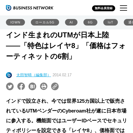
無料会員登録
IOWN
ローカル5G
AI
6G
IoT
通
インド生まれのUTMが日本上陸
――「特色はレイヤ8」「価格はフォ
ーティネットの6割」
太田智晴（編集部）
2014.02.17
インドで設立され、今では世界125カ国以上で販売さ
れているUTMベンダーのCyberoam社が遂に日本市場
に参入する。機能面ではユーザーIDベースでセキュリ
ティポリシーを設定できる「レイヤ8」、価格面では