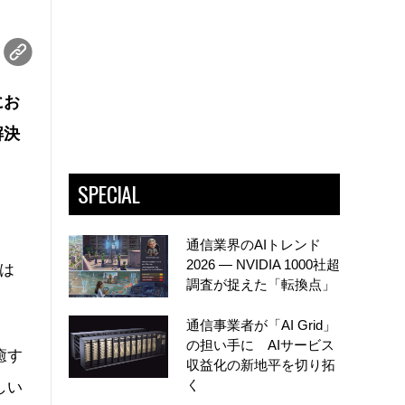
にお
解決
SPECIAL
通信業界のAIトレンド
2026 ― NVIDIA 1000社超
には
調査が捉えた「転換点」
通信事業者が「AI Grid」
の担い手に AIサービス
癒す
収益化の新地平を切り拓
く
しい