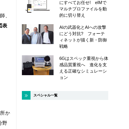
にすべてお任せ! eIMで
マルチプロファイルを動
的に切り替え
護師、
図表
AIの武器化とAIへの攻撃
にどう対抗? フォーテ
ィネットが描く新・防御
戦略
6Gはスペック重視から体
感品質重視へ 進化を支
える正確なシミュレーシ
ョン
スペシャル一覧
業所か
分野