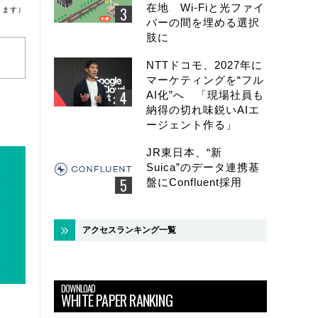
在地 Wi-Fiと光ファイ
ります）
バーの間を埋める選択
肢に
NTTドコモ、2027年に
マーケティングを“フル
AI化”へ 「現場社員も
納得の切れ味鋭いAIエ
ージェント作る」
JR東日本、“新
Suica”のデータ連携基
盤にConfluent採用
アクセスランキング一覧
DOWNLOAD
WHITE PAPER RANKING