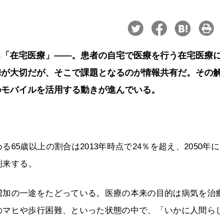
る「在宅医療」――。患者の自宅で医療を行う在宅医療
携が大切だが、そこで課題となるのが情報共有だ。その
のモバイルを活用する動きが進んでいる。
5歳以上の割合は2013年時点で24％を超え、2050年
到来する。
増加の一途をたどっている。医療の本来の目的は病気を治
のマヒや歩行困難、といった状態の中で、「いかに人間ら