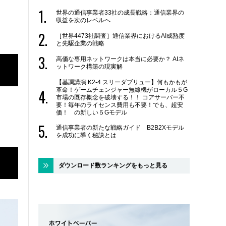
世界の通信事業者33社の成長戦略：通信業界の
収益を次のレベルへ
［世界4473社調査］通信業界におけるAI成熟度
と先駆企業の戦略
高価な専用ネットワークは本当に必要か？ AIネ
ットワーク構築の現実解
【基調講演 K2-4 スリーダブリュー】何もかもが
革命！ゲームチェンジャー無線機がローカル５G
市場の既存概念を破壊する！！ コアサーバー不
要！毎年のライセンス費用も不要！でも、超安
価！ の新しい５Gモデル
通信事業者の新たな戦略ガイド B2B2Xモデル
を成功に導く秘訣とは
ダウンロード数ランキングをもっと見る