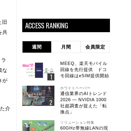
た旧
ACCESS RANKING
を共
週間
月間
会員限定
クラ
MEEQ、楽天モバイル
回線を先行提供 ドコ
談な
モ回線はeSIM提供開始
きが
ホワイトペーパー
通信業界のAIトレンド
2026 ― NVIDIA 1000
社超調査が捉えた「転
また介
換点」
ソリューション特集
60GHz帯無線LANの現