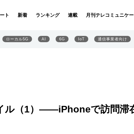
ート
新着
ランキング
連載
月刊テレコミュニケー
ローカル5G
AI
6G
IoT
通信事業者向け
ル（1）――iPhoneで訪問滞