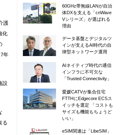
60GHz帯無線LANが自治
体DXを支える「cnWave
Vシリーズ」が選ばれる
介護
理由
強化
データ基盤とデジタルツ
の
インが支えるAI時代の自
律型ネットワーク運用
7年
AIネイティブ時代の通信
インフラに不可欠な
「Trusted Connectivity」
施設
愛媛CATVが集合住宅
FTTHにEdgecore ECSス
イッチを選定 「コストも
サイズも機能もちょうど
な
いい」
取る
eSIM関連は「LibeSIM」