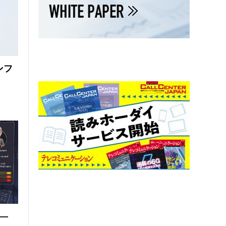
ンフ
 ―