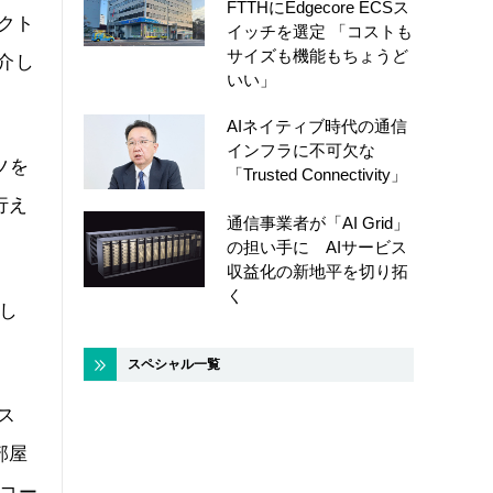
FTTHにEdgecore ECSス
クト
イッチを選定 「コストも
サイズも機能もちょうど
介し
いい」
AIネイティブ時代の通信
インフラに不可欠な
ツを
「Trusted Connectivity」
行え
通信事業者が「AI Grid」
の担い手に AIサービス
収益化の新地平を切り拓
く
欲し
スペシャル一覧
ス
部屋
ムコー