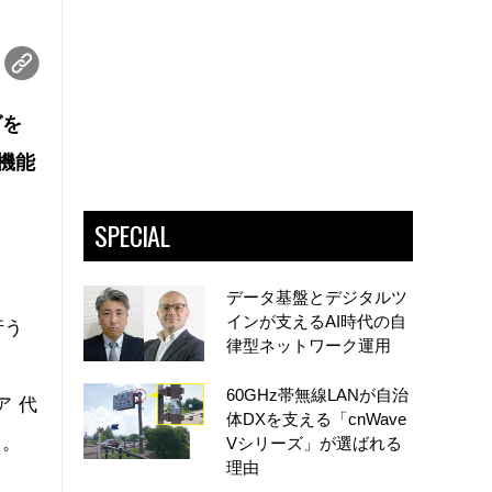
グを
機能
SPECIAL
データ基盤とデジタルツ
インが支えるAI時代の自
行う
律型ネットワーク運用
60GHz帯無線LANが自治
ア 代
体DXを支える「cnWave
う。
Vシリーズ」が選ばれる
理由