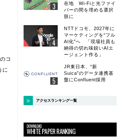
在地 Wi-Fiと光ファイ
バーの間を埋める選択
肢に
NTTドコモ、2027年に
マーケティングを“フル
AI化”へ 「現場社員も
納得の切れ味鋭いAIエ
ージェント作る」
どのコ
JR東日本、“新
うに
Suica”のデータ連携基
盤にConfluent採用
アクセスランキング一覧
DOWNLOAD
WHITE PAPER RANKING