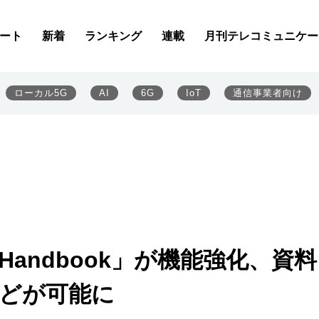
ート
新着
ランキング
連載
月刊テレコミュニケー
ローカル5G
AI
6G
IoT
通信事業者向け
andbook」が機能強化、資料
などが可能に