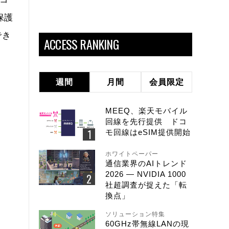
保護
でき
ACCESS RANKING
週間
月間
会員限定
MEEQ、楽天モバイル
回線を先行提供 ドコ
モ回線はeSIM提供開始
ホワイトペーパー
通信業界のAIトレンド
2026 ― NVIDIA 1000
社超調査が捉えた「転
換点」
ソリューション特集
60GHz帯無線LANの現