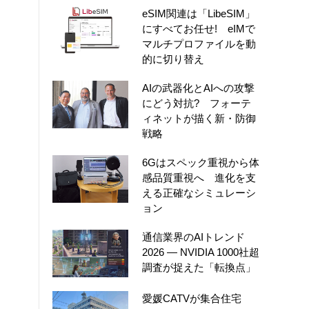
eSIM関連は「LibeSIM」
にすべてお任せ! eIMで
マルチプロファイルを動
的に切り替え
AIの武器化とAIへの攻撃
にどう対抗? フォーテ
ィネットが描く新・防御
戦略
6Gはスペック重視から体
感品質重視へ 進化を支
える正確なシミュレーシ
ョン
通信業界のAIトレンド
2026 ― NVIDIA 1000社超
調査が捉えた「転換点」
愛媛CATVが集合住宅