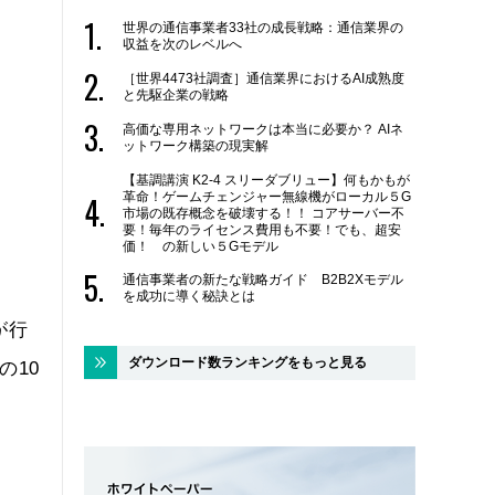
世界の通信事業者33社の成長戦略：通信業界の
収益を次のレベルへ
［世界4473社調査］通信業界におけるAI成熟度
と先駆企業の戦略
高価な専用ネットワークは本当に必要か？ AIネ
ットワーク構築の現実解
【基調講演 K2-4 スリーダブリュー】何もかもが
革命！ゲームチェンジャー無線機がローカル５G
市場の既存概念を破壊する！！ コアサーバー不
要！毎年のライセンス費用も不要！でも、超安
価！ の新しい５Gモデル
通信事業者の新たな戦略ガイド B2B2Xモデル
を成功に導く秘訣とは
が行
ダウンロード数ランキングをもっと見る
の10