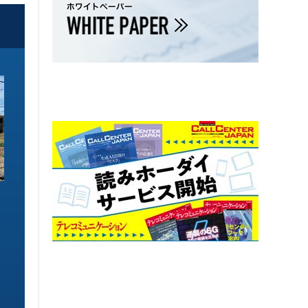
ソリューション特集
ソリューション特集
イーサネットで作るGPUネットワー
6GHz帯Wi-Fiは
ク 間近に迫る1.6TbE時代とローカ
末」で Wi-Fi 7
ルLLMに備えを
こう