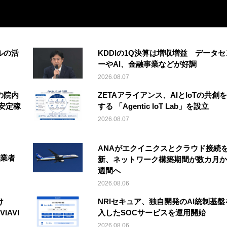
ルの活
KDDIの1Q決算は増収増益 データセ
ーやAI、金融事業などが好調
2026.08.07
の院内
ZETAアライアンス、AIとIoTの共創
安定稼
する 「Agentic IoT Lab」を設立
2026.08.07
ANAがエクイニクスとクラウド接続
事業者
新、ネットワーク構築期間が数カ月か
週間へ
2026.08.06
け
NRIセキュア、独自開発のAI統制基盤
IAVI
入したSOCサービスを運用開始
2026.08.06