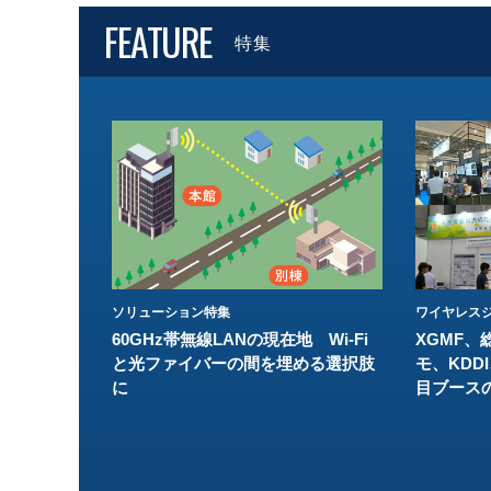
FEATURE
特集
ソリューション特集
ワイヤレスジ
60GHz帯無線LANの現在地 Wi-Fi
XGMF、
と光ファイバーの間を埋める選択肢
モ、KDDI
に
目ブース