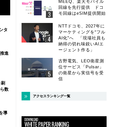
MEEQ、楽天モバイル
回線を先行提供 ドコ
モ回線はeSIM提供開始
NTTドコモ、2027年に
ンタ
マーケティングを“フル
AI化”へ 「現場社員も
納得の切れ味鋭いAIエ
ージェント作る」
を推進
古野電気、LEO衛星測
位サービス「Pulsar」
の衛星から実信号を受
信
を刷
ら数
アクセスランキング一覧
を導
DOWNLOAD
WHITE PAPER RANKING