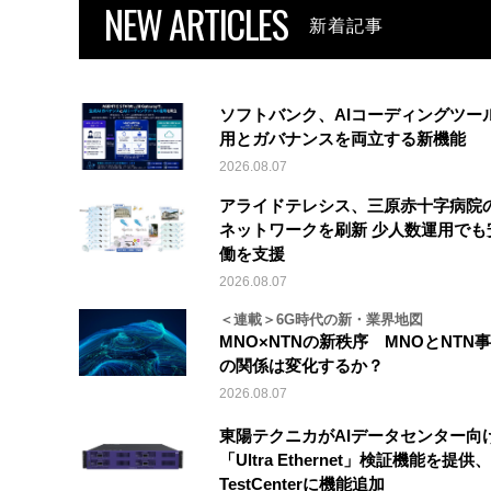
NEW ARTICLES
新着記事
ソフトバンク、AIコーディングツー
用とガバナンスを両立する新機能
2026.08.07
アライドテレシス、三原赤十字病院
ネットワークを刷新 少人数運用でも
働を支援
2026.08.07
＜連載＞6G時代の新・業界地図
MNO×NTNの新秩序 MNOとNTN
の関係は変化するか？
2026.08.07
東陽テクニカがAIデータセンター向
「Ultra Ethernet」検証機能を提供、V
TestCenterに機能追加