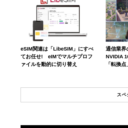
eSIM関連は「LibeSIM」にすべ
通信業界の
てお任せ! eIMでマルチプロフ
NVIDI
ァイルを動的に切り替え
「転換点
スペ