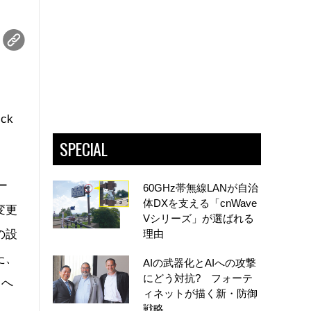
ck
SPECIAL
ー
60GHz帯無線LANが自治
体DXを支える「cnWave
変更
Vシリーズ」が選ばれる
の設
理由
た、
AIの武器化とAIへの攻撃
にどう対抗? フォーテ
制へ
ィネットが描く新・防御
戦略