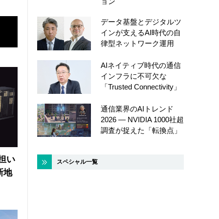
ョン
データ基盤とデジタルツ
インが支えるAI時代の自
律型ネットワーク運用
AIネイティブ時代の通信
インフラに不可欠な
「Trusted Connectivity」
通信業界のAIトレンド
2026 ― NVIDIA 1000社超
調査が捉えた「転換点」
の担い
スペシャル一覧
新地