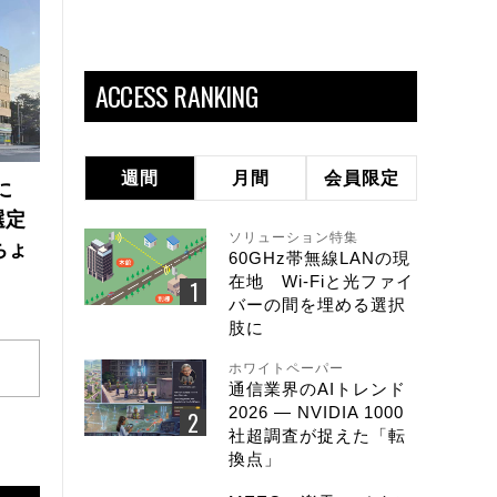
ACCESS RANKING
週間
月間
会員限定
に
選定
ソリューション特集
ちょ
60GHz帯無線LANの現
在地 Wi-Fiと光ファイ
バーの間を埋める選択
肢に
ホワイトペーパー
通信業界のAIトレンド
2026 ― NVIDIA 1000
社超調査が捉えた「転
換点」