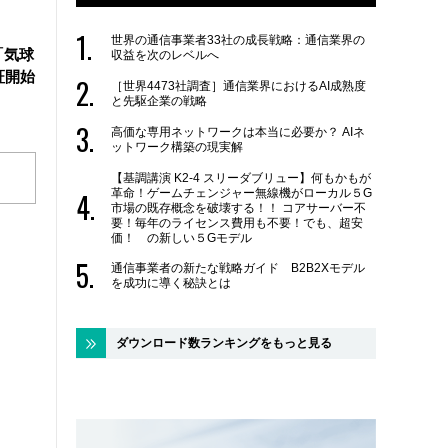
世界の通信事業者33社の成長戦略：通信業界の
「気球
収益を次のレベルへ
証開始
［世界4473社調査］通信業界におけるAI成熟度
と先駆企業の戦略
高価な専用ネットワークは本当に必要か？ AIネ
ットワーク構築の現実解
【基調講演 K2-4 スリーダブリュー】何もかもが
革命！ゲームチェンジャー無線機がローカル５G
市場の既存概念を破壊する！！ コアサーバー不
要！毎年のライセンス費用も不要！でも、超安
価！ の新しい５Gモデル
通信事業者の新たな戦略ガイド B2B2Xモデル
を成功に導く秘訣とは
ダウンロード数ランキングをもっと見る