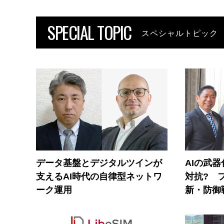
SPECIAL TOPIC
スペシャルトピック
データ基盤とデジタルツインが
AIの武
支えるAI時代の自律型ネットワ
対抗? 
ーク運用
新・防御