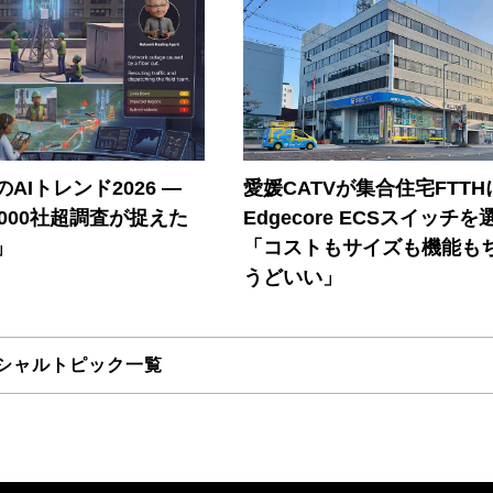
AIトレンド2026 ―
愛媛CATVが集合住宅FTTH
A 1000社超調査が捉えた
Edgecore ECSスイッチを
」
「コストもサイズも機能も
うどいい」
シャルトピック一覧