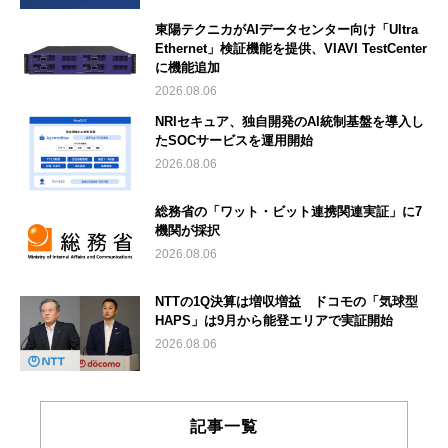
東陽テクニカがAIデータセンター向け「Ultra
Ethernet」検証機能を提供、VIAVI TestCenter
に機能追加
2026.08.06
NRIセキュア、独自開発のAI統制基盤を導入し
たSOCサービスを運用開始
2026.08.06
総務省の「ワット・ビット連携関連実証」に7
機関が採択
2026.08.06
NTTの1Q決算は増収増益 ドコモの「気球型
HAPS」は9月から能登エリアで実証開始
2026.08.06
記事一覧