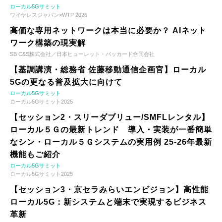
ローカル5Gサミット
ワイヤレスジャパン×WTP 2026
高価な専用ネットワークは本当に必要か？ AIネット
ワーク構築の現実解
SB C&S株式会社／日本ヒューレット・パッカード合同会社
【基調講演・総務省 佐藤移動通信企画官】ローカル
5Gの更なる普及拡大に向けて
ローカル5Gサミット
ローカル5Gサミット2025
【セッション2・スリーダブリュー/SMFLレンタル】
ローカル５Ｇの最新トレンド 導入・実装が一番簡単
なシン・ローカル５Ｇシステムの実用例 25-26年最新
機能もご紹介
ローカル5Gサミット
ローカル5Gサミット2025
【セッション3・京セラみらいエンビジョン】高性能
ローカル5G：新システムと端末で実現するビジネス
革新