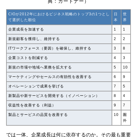
典：ガートナー）
CIOが2012年におけるビジネス戦略のトップ3の1つとし
日
世
て選択した順位
本
界
企業成長を加速する
1
1
新規顧客を獲得し、維持する
2
2
ITワークフォース（要因）を確保し、維持する
3
8
企業コストを削減する
4
3
新規の市場や地域へ業務を拡大する
5
10
マーケティングやセールスの有効性を改善する
6
9
オペレーションで成果を挙げる
7
5
新製品や新サービスを開発する（イノベーション）
8
4
収益性を改善する（利益）
9
7
製品とサービスの品質を改善する
10
圏
外
では一体、企業成長は何に依存するのか。その最も重要