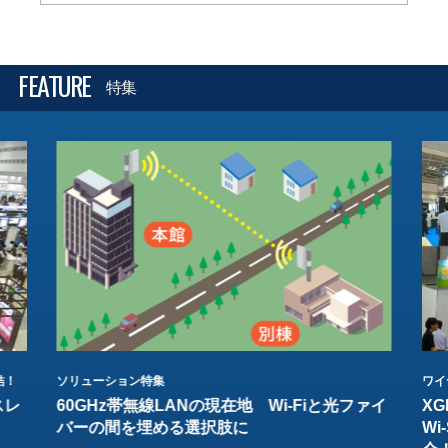
FEATURE
特集
結！
ソリューション特集
ワイ
スレ
60GHz帯無線LANの現在地 Wi-Fiと光ファイ
XG
バーの間を埋める選択肢に
W