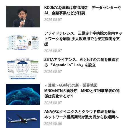
KDDIの1Q決算は増収増益 データセンターや
AI、金融事業などが好調
2026.08.07
アライドテレシス、三原赤十字病院の院内ネッ
トワークを刷新 少人数運用でも安定稼働を支
援
2026.08.07
ZETAアライアンス、AIとIoTの共創を推進す
る 「Agentic IoT Lab」を設立
2026.08.07
＜連載＞6G時代の新・業界地図
MNO×NTNの新秩序 MNOとNTN事業者の関
係は変化するか？
2026.08.07
ANAがエクイニクスとクラウド接続を刷新、
ネットワーク構築期間が数カ月から数週間へ
2026.08.06