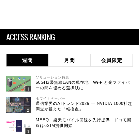
ACCESS RANKING
週間
月間
会員限定
ソリューション特集
60GHz帯無線LANの現在地 Wi-Fiと光ファイバ
ーの間を埋める選択肢に
ホワイトペーパー
通信業界のAIトレンド2026 ― NVIDIA 1000社超
調査が捉えた「転換点」
MEEQ、楽天モバイル回線を先行提供 ドコモ回
線はeSIM提供開始