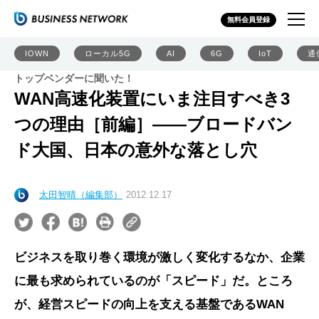
無料会員登録
IOWN
ローカル5G
AI
6G
IoT
通
トップベンダーに聞いた！
WAN高速化装置にいま注目すべき3
つの理由［前編］――ブロードバン
ド大国、日本の意外な落とし穴
太田智晴（編集部）
2012.12.17
ビジネスを取り巻く環境が激しく変化するなか、企業
に最も求められているのが「スピード」だ。ところ
が、経営スピードの向上を支える基盤であるWAN