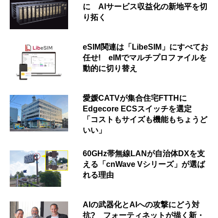
に AIサービス収益化の新地平を切
り拓く
eSIM関連は「LibeSIM」にすべてお
任せ! eIMでマルチプロファイルを
動的に切り替え
愛媛CATVが集合住宅FTTHに
Edgecore ECSスイッチを選定
「コストもサイズも機能もちょうど
いい」
60GHz帯無線LANが自治体DXを支
える「cnWave Vシリーズ」が選ば
れる理由
AIの武器化とAIへの攻撃にどう対
抗? フォーティネットが描く新・