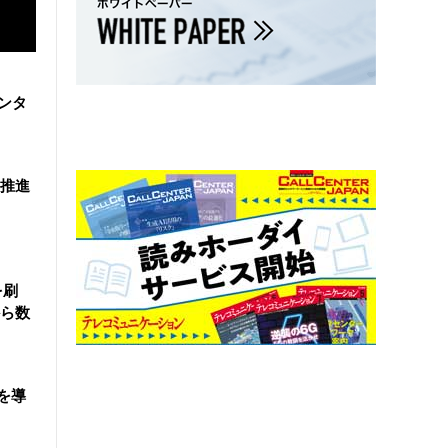
ンタ
を推進
を刷
ら数
を導