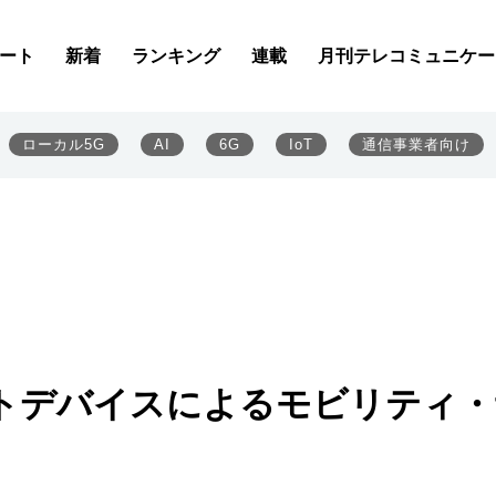
ート
新着
ランキング
連載
月刊テレコミュニケー
ローカル5G
AI
6G
IoT
通信事業者向け
トデバイスによるモビリティ・