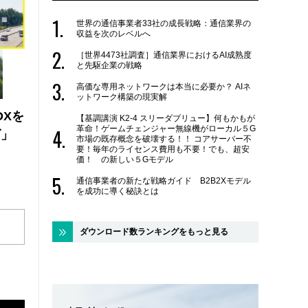
世界の通信事業者33社の成長戦略：通信業界の
収益を次のレベルへ
［世界4473社調査］通信業界におけるAI成熟度
と先駆企業の戦略
高価な専用ネットワークは本当に必要か？ AIネ
ットワーク構築の現実解
DXを
【基調講演 K2-4 スリーダブリュー】何もかもが
革命！ゲームチェンジャー無線機がローカル５G
ズ」
市場の既存概念を破壊する！！ コアサーバー不
要！毎年のライセンス費用も不要！でも、超安
価！ の新しい５Gモデル
通信事業者の新たな戦略ガイド B2B2Xモデル
を成功に導く秘訣とは
ダウンロード数ランキングをもっと見る