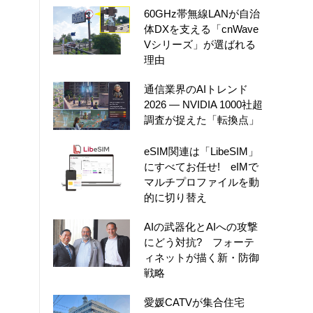
60GHz帯無線LANが自治
体DXを支える「cnWave
Vシリーズ」が選ばれる
理由
通信業界のAIトレンド
2026 ― NVIDIA 1000社超
調査が捉えた「転換点」
eSIM関連は「LibeSIM」
にすべてお任せ! eIMで
マルチプロファイルを動
的に切り替え
AIの武器化とAIへの攻撃
にどう対抗? フォーテ
ィネットが描く新・防御
戦略
愛媛CATVが集合住宅