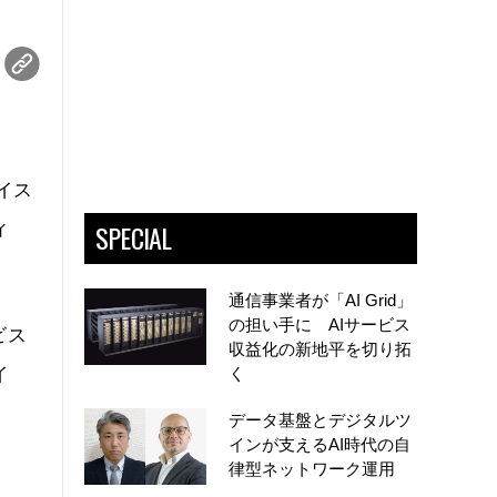
イス
SPECIAL
ィ
通信事業者が「AI Grid」
の担い手に AIサービス
ビス
収益化の新地平を切り拓
イ
く
データ基盤とデジタルツ
インが支えるAI時代の自
律型ネットワーク運用