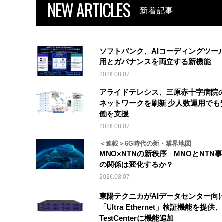
NEW ARTICLES
新着記事
ソフトバンク、AIコーディングツー
用とガバナンスを両立する新機能
2026.08.07
アライドテレシス、三原赤十字病院
ネットワークを刷新 少人数運用でも
働を支援
2026.08.07
＜連載＞6G時代の新・業界地図
MNO×NTNの新秩序 MNOとNTN
の関係は変化するか？
2026.08.07
東陽テクニカがAIデータセンター向
「Ultra Ethernet」検証機能を提供、V
TestCenterに機能追加