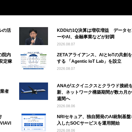
ルの活
KDDIの1Q決算は増収増益 データセ
ーやAI、金融事業などが好調
2026.08.07
の院内
ZETAアライアンス、AIとIoTの共創
安定稼
する 「Agentic IoT Lab」を設立
2026.08.07
ANAがエクイニクスとクラウド接続
事業者
新、ネットワーク構築期間が数カ月か
週間へ
2026.08.06
け
NRIセキュア、独自開発のAI統制基盤
IAVI
入したSOCサービスを運用開始
2026.08.06