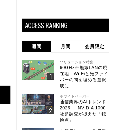
ACCESS RANKING
週間
月間
会員限定
ソリューション特集
60GHz帯無線LANの現
在地 Wi-Fiと光ファイ
バーの間を埋める選択
肢に
ホワイトペーパー
通信業界のAIトレンド
2026 ― NVIDIA 1000
社超調査が捉えた「転
換点」