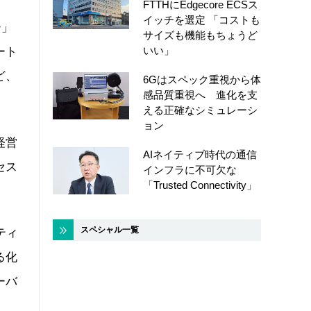
FTTHにEdgecore ECSス
イッチを選定 「コストも
ー」
サイズも機能もちょうど
いい」
ート
ど、
6Gはスペック重視から体
感品質重視へ 進化を支
える正確なシミュレーシ
ョン
経営
AIネイティブ時代の通信
セス
インフラに不可欠な
「Trusted Connectivity」
スペシャル一覧
ティ
る化
ーバ