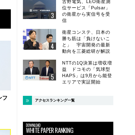
古野電気、LEO衛星測
位サービス「Pulsar」
の衛星から実信号を受
信
衛星コンステ、日本の
勝ち筋は「負けないこ
と」 宇宙開発の最新
動向を三菱総研が解説
NTTの1Q決算は増収増
益 ドコモの「気球型
HAPS」は9月から能登
エリアで実証開始
ンフ
アクセスランキング一覧
DOWNLOAD
WHITE PAPER RANKING