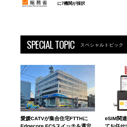
に7機関が採択
SPECIAL TOPIC
スペシャルトピック
愛媛CATVが集合住宅FTTHに
eSIM関
Edgecore ECSスイッチを選定
てお任せ