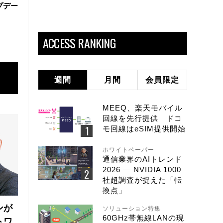
ップデー
ACCESS RANKING
週間
月間
会員限定
MEEQ、楽天モバイル
回線を先行提供 ドコ
モ回線はeSIM提供開始
ホワイトペーパー
通信業界のAIトレンド
2026 ― NVIDIA 1000
社超調査が捉えた「転
換点」
ンが
ソリューション特集
60GHz帯無線LANの現
トワ