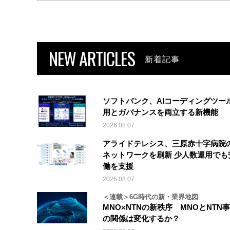
NEW ARTICLES
新着記事
ソフトバンク、AIコーディングツー
用とガバナンスを両立する新機能
2026.08.07
アライドテレシス、三原赤十字病院
ネットワークを刷新 少人数運用でも
働を支援
2026.08.07
＜連載＞6G時代の新・業界地図
MNO×NTNの新秩序 MNOとNTN
の関係は変化するか？