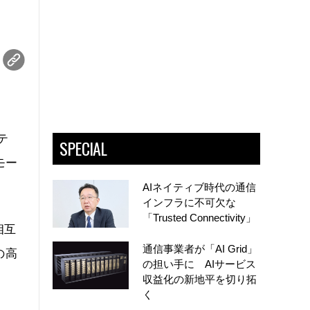
テ
SPECIAL
モー
AIネイティブ時代の通信
インフラに不可欠な
「Trusted Connectivity」
相互
通信事業者が「AI Grid」
の高
の担い手に AIサービス
収益化の新地平を切り拓
く