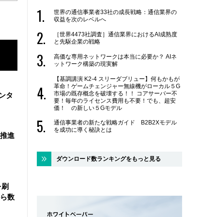
世界の通信事業者33社の成長戦略：通信業界の
収益を次のレベルへ
［世界4473社調査］通信業界におけるAI成熟度
と先駆企業の戦略
高価な専用ネットワークは本当に必要か？ AIネ
ットワーク構築の現実解
【基調講演 K2-4 スリーダブリュー】何もかもが
革命！ゲームチェンジャー無線機がローカル５G
市場の既存概念を破壊する！！ コアサーバー不
ンタ
要！毎年のライセンス費用も不要！でも、超安
価！ の新しい５Gモデル
通信事業者の新たな戦略ガイド B2B2Xモデル
を成功に導く秘訣とは
を推進
ダウンロード数ランキングをもっと見る
を刷
ら数