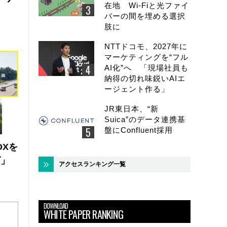
在地 Wi-Fiと光ファイ
バーの間を埋める選択
肢に
NTTドコモ、2027年に
マーケティングを“フル
AI化”へ 「現場社員も
納得の切れ味鋭いAIエ
ージェント作る」
JR東日本、“新
Suica”のデータ連携基
盤にConfluent採用
DXを
ズ」
アクセスランキング一覧
DOWNLOAD
WHITE PAPER RANKING