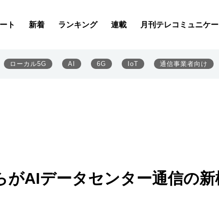
ート
新着
ランキング
連載
月刊テレコミュニケー
ローカル5G
AI
6G
IoT
通信事業者向け
らがAIデータセンター通信の新