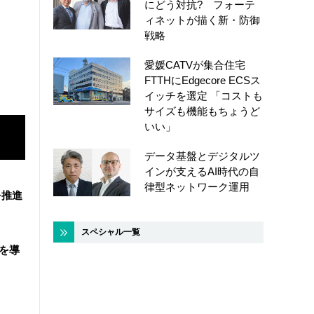
にどう対抗? フォーテ
ィネットが描く新・防御
戦略
愛媛CATVが集合住宅
FTTHにEdgecore ECSス
イッチを選定 「コストも
サイズも機能もちょうど
いい」
データ基盤とデジタルツ
インが支えるAI時代の自
律型ネットワーク運用
を推進
スペシャル一覧
盤を導