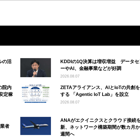
ルの活
KDDIの1Q決算は増収増益 データセ
ーやAI、金融事業などが好調
2026.08.07
の院内
ZETAアライアンス、AIとIoTの共創
安定稼
する 「Agentic IoT Lab」を設立
2026.08.07
ANAがエクイニクスとクラウド接続
事業者
新、ネットワーク構築期間が数カ月か
週間へ