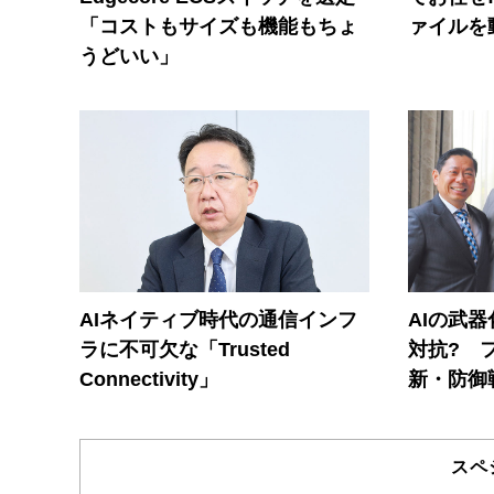
「コストもサイズも機能もちょ
ァイルを
うどいい」
AIネイティブ時代の通信インフ
AIの武
ラに不可欠な「Trusted
対抗? 
Connectivity」
新・防御
スペ