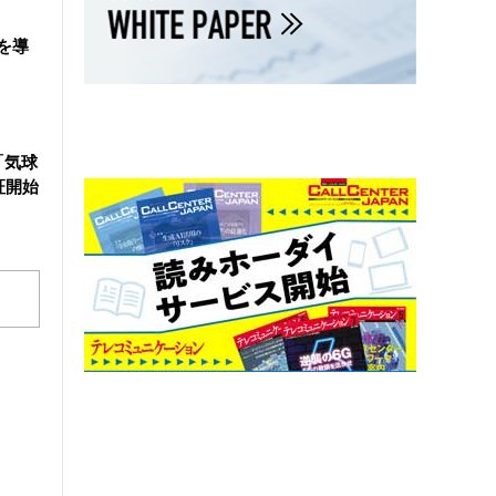
を導
「気球
証開始