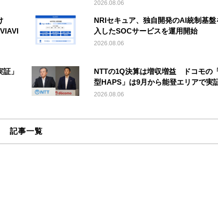
2026.08.06
け
NRIセキュア、独自開発のAI統制基盤
IAVI
入したSOCサービスを運用開始
2026.08.06
実証」
NTTの1Q決算は増収増益 ドコモの
型HAPS」は9月から能登エリアで実
2026.08.06
記事一覧