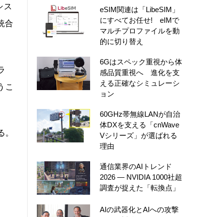
シス
eSIM関連は「LibeSIM」
にすべてお任せ! eIMで
統合
マルチプロファイルを動
的に切り替え
6Gはスペック重視から体
ラ
感品質重視へ 進化を支
える正確なシミュレーシ
うこ
ョン
60GHz帯無線LANが自治
体DXを支える「cnWave
る。
Vシリーズ」が選ばれる
理由
通信業界のAIトレンド
2026 ― NVIDIA 1000社超
調査が捉えた「転換点」
AIの武器化とAIへの攻撃