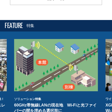
FEATURE
特集
結！
ソリューション特集
ワイ
スレ
60GHz帯無線LANの現在地 Wi-Fiと光ファイ
XG
バーの間を埋める選択肢に
W