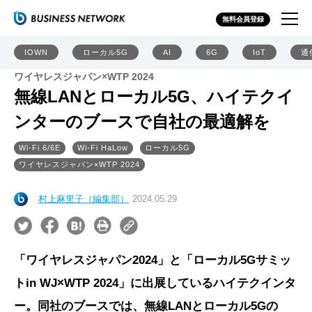
無料会員登録
IOWN
ローカル5G
AI
6G
IoT
通
ワイヤレスジャパン×WTP 2024
無線LANとローカル5G、ハイテクイ
ンターのブースで自社の最適解を
Wi-Fi 6/6E
Wi-Fi HaLow
ローカル5G
ワイヤレスジャパン×WTP 2024
村上麻里子（編集部）
2024.05.29
「ワイヤレスジャパン2024」と「ローカル5Gサミッ
トin WJ×WTP 2024」に出展しているハイテクインタ
ー。同社のブースでは、無線LANとローカル5Gの