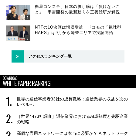
衛星コンステ、日本の勝ち筋は「負けないこ
と」 宇宙開発の最新動向を三菱総研が解説
NTTの1Q決算は増収増益 ドコモの「気球型
HAPS」は9月から能登エリアで実証開始
アクセスランキング一覧
DOWNLOAD
WHITE PAPER RANKING
世界の通信事業者33社の成長戦略：通信業界の収益を次の
レベルへ
［世界4473社調査］通信業界におけるAI成熟度と先駆企業
の戦略
高価な専用ネットワークは本当に必要か？ AIネットワーク