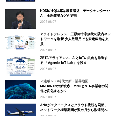
KDDIの1Q決算は増収増益 データセンターや
AI、金融事業などが好調
2026.08.07
アライドテレシス、三原赤十字病院の院内ネッ
トワークを刷新 少人数運用でも安定稼働を支
援
2026.08.07
ZETAアライアンス、AIとIoTの共創を推進す
る 「Agentic IoT Lab」を設立
2026.08.07
＜連載＞6G時代の新・業界地図
MNO×NTNの新秩序 MNOとNTN事業者の関
係は変化するか？
2026.08.07
ANAがエクイニクスとクラウド接続を刷新、
ネットワーク構築期間が数カ月から数週間へ