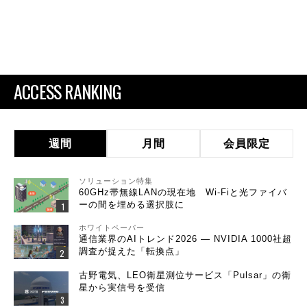
ACCESS RANKING
週間
月間
会員限定
ソリューション特集
60GHz帯無線LANの現在地 Wi-Fiと光ファイバ
ーの間を埋める選択肢に
ホワイトペーパー
通信業界のAIトレンド2026 ― NVIDIA 1000社超
調査が捉えた「転換点」
古野電気、LEO衛星測位サービス「Pulsar」の衛
星から実信号を受信