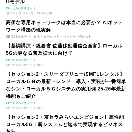
Gモデル
ローカル5Gサミット
ワイヤレスジャパン×WTP 2026
高価な専用ネットワークは本当に必要か？ AIネット
ワーク構築の現実解
SB C&S株式会社／日本ヒューレット・パッカード合同会社
【基調講演・総務省 佐藤移動通信企画官】ローカル
5Gの更なる普及拡大に向けて
ローカル5Gサミット
ローカル5Gサミット2025
【セッション2・スリーダブリュー/SMFLレンタル】
ローカル５Ｇの最新トレンド 導入・実装が一番簡単
なシン・ローカル５Ｇシステムの実用例 25-26年最新
機能もご紹介
ローカル5Gサミット
ローカル5Gサミット2025
【セッション3・京セラみらいエンビジョン】高性能
ローカル5G：新システムと端末で実現するビジネス
革新