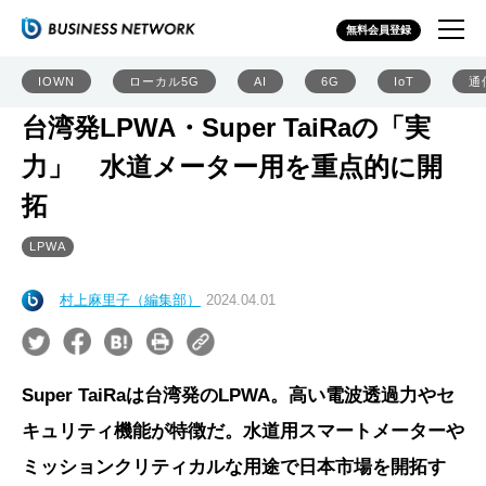
無料会員登録
IOWN
ローカル5G
AI
6G
IoT
通
台湾発LPWA・Super TaiRaの「実
力」 水道メーター用を重点的に開
拓
LPWA
村上麻里子（編集部）
2024.04.01
Super TaiRaは台湾発のLPWA。高い電波透過力やセ
キュリティ機能が特徴だ。水道用スマートメーターや
ミッションクリティカルな用途で日本市場を開拓す