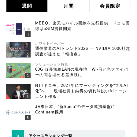
週間
月間
会員限定
MEEQ、楽天モバイル回線を先行提供 ドコモ回
線はeSIM提供開始
ホワイトペーパー
通信業界のAIトレンド2026 ― NVIDIA 1000社超
調査が捉えた「転換点」
ソリューション特集
60GHz帯無線LANの現在地 Wi-Fiと光ファイバ
ーの間を埋める選択肢に
NTTドコモ、2027年にマーケティングを“フルAI
化”へ 「現場社員も納得の切れ味鋭いAIエージ
ェント作る」
JR東日本、“新Suica”のデータ連携基盤に
Confluent採用
アクセスランキング一覧