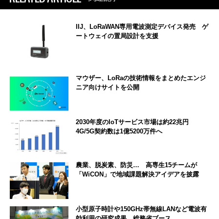
IIJ、LoRaWAN専用電波測定デバイス発売 ゲ
ートウェイの置局設計を支援
マウザー、LoRaの技術情報をまとめたエンジ
ニア向けサイトを公開
2030年度のIoTサービス市場は約22兆円
4G/5G契約数は1億5200万件へ
農業、脱炭素、防災… 高専生15チームが
「WiCON」で地域課題解決アイデアを披露
小型原子時計や150GHz帯無線LANなど電波有
効利用の研究成果 総務省ブース