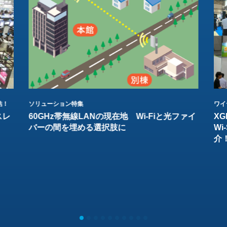
結！
ソリューション特集
ワイ
スレ
60GHz帯無線LANの現在地 Wi-Fiと光ファイ
XG
バーの間を埋める選択肢に
W
介