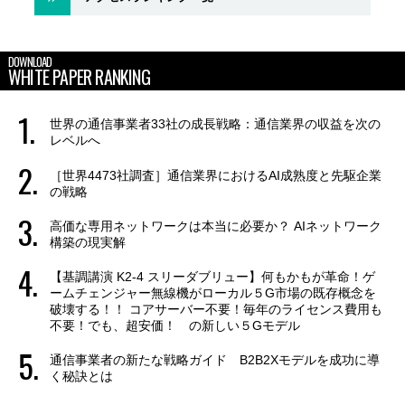
DOWNLOAD
WHITE PAPER RANKING
世界の通信事業者33社の成長戦略：通信業界の収益を次の
レベルへ
［世界4473社調査］通信業界におけるAI成熟度と先駆企業
の戦略
高価な専用ネットワークは本当に必要か？ AIネットワーク
構築の現実解
【基調講演 K2-4 スリーダブリュー】何もかもが革命！ゲ
ームチェンジャー無線機がローカル５G市場の既存概念を
破壊する！！ コアサーバー不要！毎年のライセンス費用も
不要！でも、超安価！ の新しい５Gモデル
通信事業者の新たな戦略ガイド B2B2Xモデルを成功に導
く秘訣とは