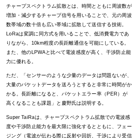
チャープスペクトラム拡散とは、時間とともに周波数が
増加・減少するチャープ信号を用いることで、元の周波
数帯域の数十倍も広い帯域に拡散して送信する技術。
LoRaは変調に同方式を用いることで、低消費電力であ
りながら、10km程度の長距離通信を可能にしている。
また、他のLPWAと比べて電波感度が高く、干渉防止能
力に優れる。
ただ、「センサーのような少量のデータは問題ないが、
大量のパケットデータを送ろうとすると非常に時間がか
かる。長距離になると、パケットエラー率（PER）が
高くなることも課題」と慶野氏は説明する。
Super TaiRaは、チャープスペクトラム拡散での電波感
度や干渉防止能力を最大限に強化するとともに、フェー
ジング（電波が伝わる際に反射や回折、干渉により受信