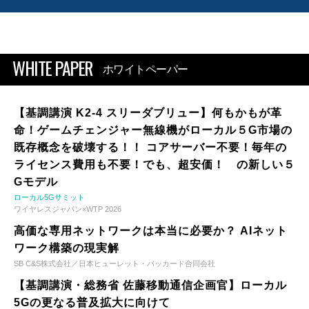
WHITE PAPER
ホワイトペーパー
【基調講演 K2-4 スリーダブリュー】何もかもが革
命！ゲームチェンジャー無線機がローカル５G市場の
既存概念を破壊する！！ コアサーバー不要！毎年の
ライセンス費用も不要！でも、超安価！ の新しい５
Gモデル
ローカル5Gサミット
ワイヤレスジャパン×WTP 2026
高価な専用ネットワークは本当に必要か？ AIネット
ワーク構築の現実解
SB C&S株式会社／日本ヒューレット・パッカード合同会社
【基調講演・総務省 佐藤移動通信企画官】ローカル
5Gの更なる普及拡大に向けて