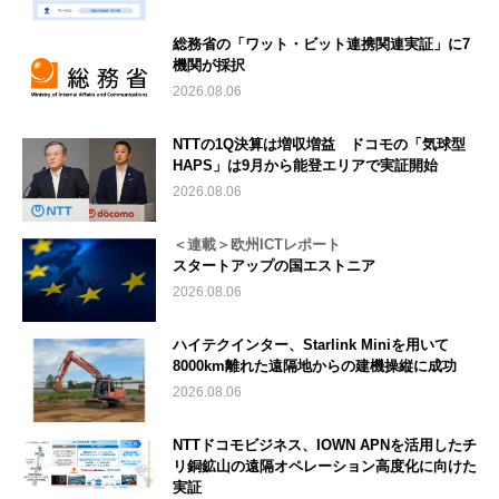
総務省の「ワット・ビット連携関連実証」に7
機関が採択
2026.08.06
NTTの1Q決算は増収増益 ドコモの「気球型
HAPS」は9月から能登エリアで実証開始
2026.08.06
＜連載＞欧州ICTレポート
スタートアップの国エストニア
2026.08.06
ハイテクインター、Starlink Miniを用いて
8000km離れた遠隔地からの建機操縦に成功
2026.08.06
NTTドコモビジネス、IOWN APNを活用したチ
リ銅鉱山の遠隔オペレーション高度化に向けた
実証