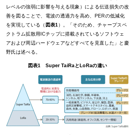
レベルの強弱に影響を与える現象）による伝送損失の改
善を図ることで、電波の透過力を高め、PERの低減化
を実現している（
図表1
）。「そのため、チャープスペ
クトラム拡散用ICチップに搭載されているソフトウェ
アおよび周辺ハードウェアなどすべてを見直した」と慶
野氏は述べる。
図表1 Super TaiRaとLoRaの違い