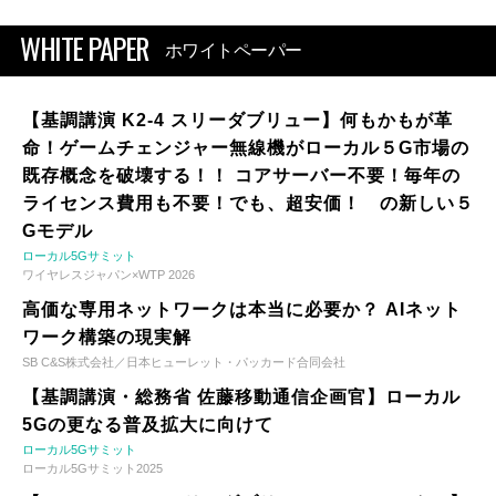
WHITE PAPER
ホワイトペーパー
【基調講演 K2-4 スリーダブリュー】何もかもが革
命！ゲームチェンジャー無線機がローカル５G市場の
既存概念を破壊する！！ コアサーバー不要！毎年の
ライセンス費用も不要！でも、超安価！ の新しい５
Gモデル
ローカル5Gサミット
ワイヤレスジャパン×WTP 2026
高価な専用ネットワークは本当に必要か？ AIネット
ワーク構築の現実解
SB C&S株式会社／日本ヒューレット・パッカード合同会社
【基調講演・総務省 佐藤移動通信企画官】ローカル
5Gの更なる普及拡大に向けて
ローカル5Gサミット
ローカル5Gサミット2025