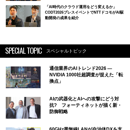
「AI時代のクラウド運用をどう変えるか」
CODT2026プレスイベントでNTTドコモがAI駆
動開発の成果を紹介
SPECIAL TOPIC
スペシャルトピック
通信業界のAIトレンド2026 ―
NVIDIA 1000社超調査が捉えた「転
換点」
AIの武器化とAIへの攻撃にどう対
抗? フォーティネットが描く新・
防御戦略
60GHz帯無線LANが自治体DXを支