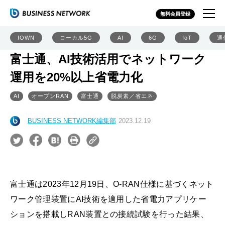
無料会員登録
IOWN
ローカル5G
AI
6G
IoT
通
富士通、AI技術活用でネットワーク
運用を20%以上省電力化
AI
オープンRAN
富士通
脱炭素／省エネ
BUSINESS NETWORK編集部
2023.12.19
富士通は2023年12月19日、O-RAN仕様に基づくネット
ワーク管理装置にAI技術を適用した省電力アプリケー
ションを搭載しRAN装置との接続試験を行った結果、