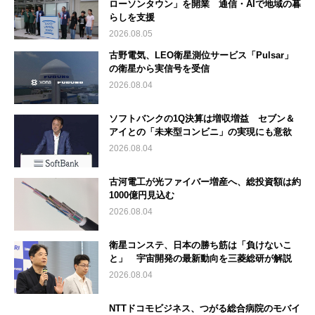
ローソンタウン」を開業 通信・AIで地域の暮
らしを支援
2026.08.05
古野電気、LEO衛星測位サービス「Pulsar」
の衛星から実信号を受信
2026.08.04
ソフトバンクの1Q決算は増収増益 セブン＆
アイとの「未来型コンビニ」の実現にも意欲
2026.08.04
古河電工が光ファイバー増産へ、総投資額は約
1000億円見込む
2026.08.04
衛星コンステ、日本の勝ち筋は「負けないこ
と」 宇宙開発の最新動向を三菱総研が解説
2026.08.04
NTTドコモビジネス、つがる総合病院のモバイ