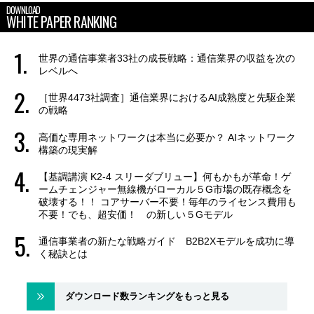
DOWNLOAD
WHITE PAPER RANKING
世界の通信事業者33社の成長戦略：通信業界の収益を次の
レベルへ
［世界4473社調査］通信業界におけるAI成熟度と先駆企業
の戦略
高価な専用ネットワークは本当に必要か？ AIネットワーク
構築の現実解
【基調講演 K2-4 スリーダブリュー】何もかもが革命！ゲ
ームチェンジャー無線機がローカル５G市場の既存概念を
破壊する！！ コアサーバー不要！毎年のライセンス費用も
不要！でも、超安価！ の新しい５Gモデル
通信事業者の新たな戦略ガイド B2B2Xモデルを成功に導
く秘訣とは
ダウンロード数ランキングをもっと見る