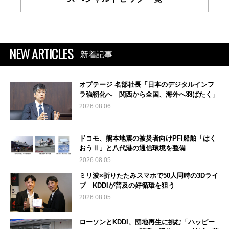
NEW ARTICLES
新着記事
オプテージ 名部社長「日本のデジタルインフ
ラ強靭化へ 関西から全国、海外へ羽ばたく」
2026.08.06
ドコモ、熊本地震の被災者向けPFI船舶「はく
おうⅡ」と八代港の通信環境を整備
2026.08.05
ミリ波×折りたたみスマホで50人同時の3Dライ
ブ KDDIが普及の好循環を狙う
2026.08.05
ローソンとKDDI、団地再生に挑む「ハッピー