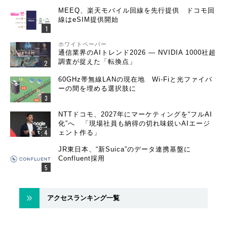
MEEQ、楽天モバイル回線を先行提供 ドコモ回
線はeSIM提供開始
ホワイトペーパー
通信業界のAIトレンド2026 ― NVIDIA 1000社超
調査が捉えた「転換点」
60GHz帯無線LANの現在地 Wi-Fiと光ファイバ
ーの間を埋める選択肢に
NTTドコモ、2027年にマーケティングを“フルAI
化”へ 「現場社員も納得の切れ味鋭いAIエージ
ェント作る」
JR東日本、“新Suica”のデータ連携基盤に
Confluent採用
アクセスランキング一覧