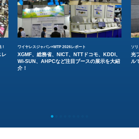
結！
ワイヤレスジャパン×WTP 2026レポート
ソリ
スレ
XGMF、総務省、NICT、NTTドコモ、KDDI、
光
Wi-SUN、AHPCなど注目ブースの展示を大紹
ル
介！