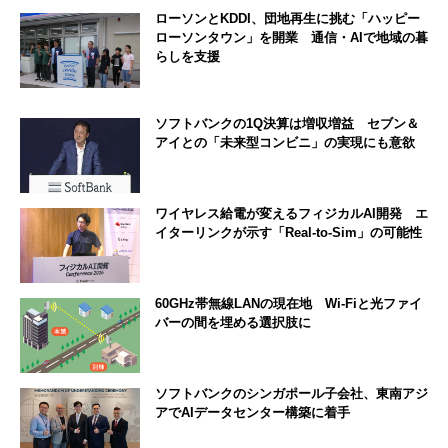
ローソンとKDDI、団地再生に挑む「ハッピー
ローソンタウン」を開業 通信・AIで地域の暮
らしを支援
ソフトバンクの1Q決算は増収増益 セブン＆
アイとの「未来型コンビニ」の実現にも意欲
ワイヤレス給電が変えるフィジカルAI開発 エ
イターリンクが示す「Real-to-Sim」の可能性
60GHz帯無線LANの現在地 Wi-Fiと光ファイ
バーの間を埋める選択肢に
ソフトバンクのシンガポール子会社、東南アジ
アでAIデータセンター構築に着手