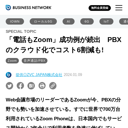
無料会員登録
IOWN
ローカル5G
AI
6G
IoT
通
SPECIAL TOPIC
「電話もZoom」成功例が続出 PBX
のクラウド化でコスト6割減も!
Zoom
音声通話/PBX
提供◎ZVC JAPAN株式会社
2024.01.09
Web会議市場のリーダーであるZoomが今、PBXの分
野でも勢いを加速させている。すでに世界で700万台
利用されているZoom Phoneは、日本国内でもサービ