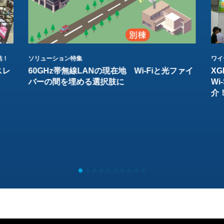
結！
ソリューション特集
ワイ
スレ
60GHz帯無線LANの現在地 Wi-Fiと光ファイ
XG
バーの間を埋める選択肢に
W
介