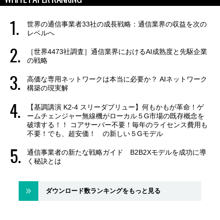
世界の通信事業者33社の成長戦略：通信業界の収益を次の
レベルへ
［世界4473社調査］通信業界におけるAI成熟度と先駆企業
の戦略
高価な専用ネットワークは本当に必要か？ AIネットワーク
構築の現実解
【基調講演 K2-4 スリーダブリュー】何もかもが革命！ゲ
ームチェンジャー無線機がローカル５G市場の既存概念を
破壊する！！ コアサーバー不要！毎年のライセンス費用も
不要！でも、超安価！ の新しい５Gモデル
通信事業者の新たな戦略ガイド B2B2Xモデルを成功に導
く秘訣とは
ダウンロード数ランキングをもっと見る