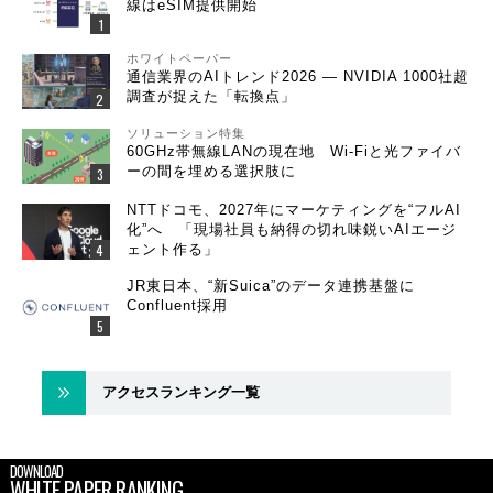
線はeSIM提供開始
ホワイトペーパー
通信業界のAIトレンド2026 ― NVIDIA 1000社超
調査が捉えた「転換点」
ソリューション特集
60GHz帯無線LANの現在地 Wi-Fiと光ファイバ
ーの間を埋める選択肢に
NTTドコモ、2027年にマーケティングを“フルAI
化”へ 「現場社員も納得の切れ味鋭いAIエージ
ェント作る」
JR東日本、“新Suica”のデータ連携基盤に
Confluent採用
アクセスランキング一覧
DOWNLOAD
WHITE PAPER RANKING