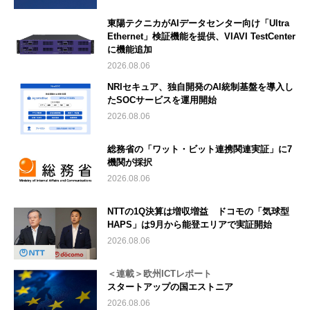
東陽テクニカがAIデータセンター向け「Ultra
Ethernet」検証機能を提供、VIAVI TestCenter
に機能追加
2026.08.06
NRIセキュア、独自開発のAI統制基盤を導入し
たSOCサービスを運用開始
2026.08.06
総務省の「ワット・ビット連携関連実証」に7
機関が採択
2026.08.06
NTTの1Q決算は増収増益 ドコモの「気球型
HAPS」は9月から能登エリアで実証開始
2026.08.06
＜連載＞欧州ICTレポート
スタートアップの国エストニア
2026.08.06