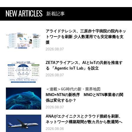
NEW ARTICLES
新着記事
アライドテレシス、三原赤十字病院の院内ネッ
トワークを刷新 少人数運用でも安定稼働を支
援
2026.08.07
ZETAアライアンス、AIとIoTの共創を推進す
る 「Agentic IoT Lab」を設立
2026.08.07
＜連載＞6G時代の新・業界地図
MNO×NTNの新秩序 MNOとNTN事業者の関
係は変化するか？
2026.08.07
ANAがエクイニクスとクラウド接続を刷新、
ネットワーク構築期間が数カ月から数週間へ
2026.08.06