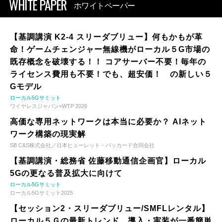
WHITE PAPER
ホワイトペーパー
【基調講演 K2-4 スリーダブリュー】何もかもが革
命！ゲームチェンジャー無線機がローカル５G市場の
既存概念を破壊する！！ コアサーバー不要！毎年の
ライセンス費用も不要！でも、超安価！ の新しい５
Gモデル
ローカル5Gサミット
ワイヤレスジャパン×WTP 2026
高価な専用ネットワークは本当に必要か？ AIネット
ワーク構築の現実解
SB C&S株式会社／日本ヒューレット・パッカード合同会社
【基調講演・総務省 佐藤移動通信企画官】ローカル
5Gの更なる普及拡大に向けて
ローカル5Gサミット
ローカル5Gサミット2025
【セッション2・スリーダブリュー/SMFLレンタル】
ローカル５Ｇの最新トレンド 導入・実装が一番簡単