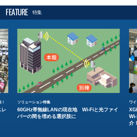
FEATURE
特集
結！
ソリューション特集
ワイ
スレ
60GHz帯無線LANの現在地 Wi-Fiと光ファイ
XG
バーの間を埋める選択肢に
W
介