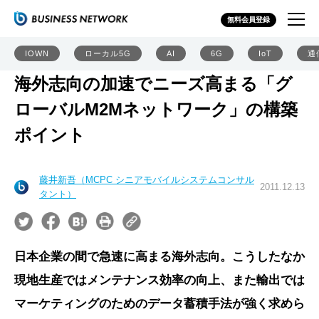
無料会員登録
IOWN
ローカル5G
AI
6G
IoT
通
海外志向の加速でニーズ高まる「グ
ローバルM2Mネットワーク」の構築
ポイント
藤井新吾（MCPC シニアモバイルシステムコンサル
2011.12.13
タント）
日本企業の間で急速に高まる海外志向。こうしたなか
現地生産ではメンテナンス効率の向上、また輸出では
マーケティングのためのデータ蓄積手法が強く求めら