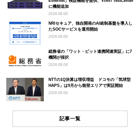
Ethernet」検証機能を提供、VIAVI TestCenter
に機能追加
2026.08.06
NRIセキュア、独自開発のAI統制基盤を導入し
たSOCサービスを運用開始
2026.08.06
総務省の「ワット・ビット連携関連実証」に7
機関が採択
2026.08.06
NTTの1Q決算は増収増益 ドコモの「気球型
HAPS」は9月から能登エリアで実証開始
2026.08.06
記事一覧