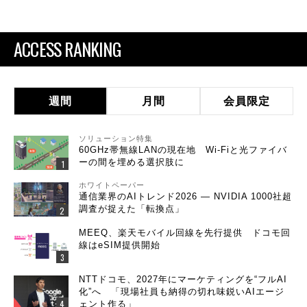
ACCESS RANKING
週間
月間
会員限定
ソリューション特集
60GHz帯無線LANの現在地 Wi-Fiと光ファイバ
ーの間を埋める選択肢に
ホワイトペーパー
通信業界のAIトレンド2026 ― NVIDIA 1000社超
調査が捉えた「転換点」
MEEQ、楽天モバイル回線を先行提供 ドコモ回
線はeSIM提供開始
NTTドコモ、2027年にマーケティングを“フルAI
化”へ 「現場社員も納得の切れ味鋭いAIエージ
ェント作る」