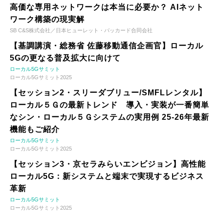
高価な専用ネットワークは本当に必要か？ AIネット
ワーク構築の現実解
SB C&S株式会社／日本ヒューレット・パッカード合同会社
【基調講演・総務省 佐藤移動通信企画官】ローカル
5Gの更なる普及拡大に向けて
ローカル5Gサミット
ローカル5Gサミット2025
【セッション2・スリーダブリュー/SMFLレンタル】
ローカル５Ｇの最新トレンド 導入・実装が一番簡単
なシン・ローカル５Ｇシステムの実用例 25-26年最新
機能もご紹介
ローカル5Gサミット
ローカル5Gサミット2025
【セッション3・京セラみらいエンビジョン】高性能
ローカル5G：新システムと端末で実現するビジネス
革新
ローカル5Gサミット
ローカル5Gサミット2025