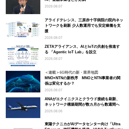
2026.08.07
アライドテレシス、三原赤十字病院の院内ネッ
トワークを刷新 少人数運用でも安定稼働を支
援
2026.08.07
ZETAアライアンス、AIとIoTの共創を推進す
る 「Agentic IoT Lab」を設立
2026.08.07
＜連載＞6G時代の新・業界地図
MNO×NTNの新秩序 MNOとNTN事業者の関
係は変化するか？
2026.08.07
ANAがエクイニクスとクラウド接続を刷新、
ネットワーク構築期間が数カ月から数週間へ
2026.08.06
東陽テクニカがAIデータセンター向け「Ultra