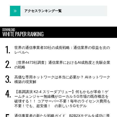
アクセスランキング一覧
DOWNLOAD
WHITE PAPER RANKING
世界の通信事業者33社の成長戦略：通信業界の収益を次の
レベルへ
［世界4473社調査］通信業界におけるAI成熟度と先駆企業
の戦略
高価な専用ネットワークは本当に必要か？ AIネットワーク
構築の現実解
【基調講演 K2-4 スリーダブリュー】何もかもが革命！ゲ
ームチェンジャー無線機がローカル５G市場の既存概念を
破壊する！！ コアサーバー不要！毎年のライセンス費用も
不要！でも、超安価！ の新しい５Gモデル
通信事業者の新たな戦略ガイド B2B2Xモデルを成功に導