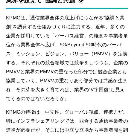
業界を超えて”協調と共創”を
KPMGは、通信業界全体の底上げにつながる“協調と共
創”を誘発する仕組みづくりに注力する。近年、多くの
企業が採用している「パーパス経営」の概念を事業者単
位から業界全体へ広げ、5G/Beyond 5G時代のパーパ
ス、ミッション、ビジョン、バリュー（PMVV）を定義
する。それぞれの競合領域では競争をしつつも、企業の
PMVVと業界のPMVVの重なった部分では競合企業とも
協業していく。PMVVの重なりあう部分では共感が生ま
れ、その芽を大きく育てれば、業界の“V字回復”も見え
てくるのではないだろうか。
KPMGの特徴は、中立性、グローバル視点、連携力だ。
特にインフラシェアリングでは、競合する通信事業者の
連携が必要だが、そこには中立な立場から事業者間を調