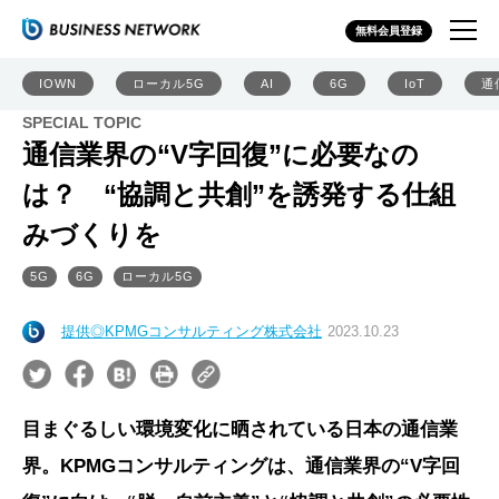
無料会員登録
IOWN
ローカル5G
AI
6G
IoT
通
SPECIAL TOPIC
通信業界の“V字回復”に必要なの
は？ “協調と共創”を誘発する仕組
みづくりを
5G
6G
ローカル5G
提供◎KPMGコンサルティング株式会社
2023.10.23
目まぐるしい環境変化に晒されている日本の通信業
界。KPMGコンサルティングは、通信業界の“V字回