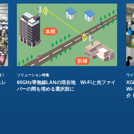
結！
ソリューション特集
ワイ
スレ
60GHz帯無線LANの現在地 Wi-Fiと光ファイ
XG
バーの間を埋める選択肢に
W
介