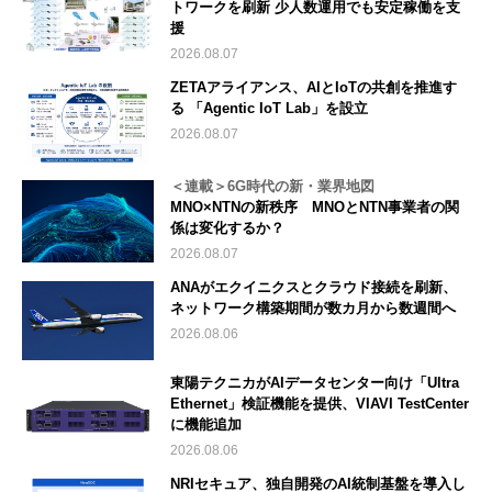
トワークを刷新 少人数運用でも安定稼働を支
援
2026.08.07
ZETAアライアンス、AIとIoTの共創を推進す
る 「Agentic IoT Lab」を設立
2026.08.07
＜連載＞6G時代の新・業界地図
MNO×NTNの新秩序 MNOとNTN事業者の関
係は変化するか？
2026.08.07
ANAがエクイニクスとクラウド接続を刷新、
ネットワーク構築期間が数カ月から数週間へ
2026.08.06
東陽テクニカがAIデータセンター向け「Ultra
Ethernet」検証機能を提供、VIAVI TestCenter
に機能追加
2026.08.06
NRIセキュア、独自開発のAI統制基盤を導入し