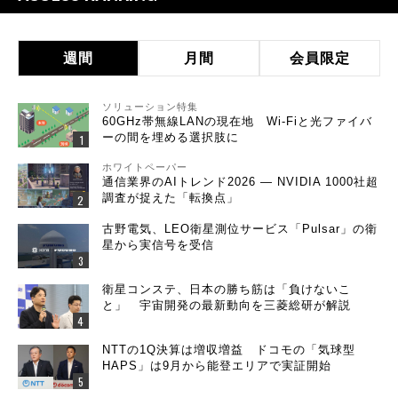
週間
月間
会員限定
ソリューション特集
60GHz帯無線LANの現在地 Wi-Fiと光ファイバ
ーの間を埋める選択肢に
ホワイトペーパー
通信業界のAIトレンド2026 ― NVIDIA 1000社超
調査が捉えた「転換点」
古野電気、LEO衛星測位サービス「Pulsar」の衛
星から実信号を受信
衛星コンステ、日本の勝ち筋は「負けないこ
と」 宇宙開発の最新動向を三菱総研が解説
NTTの1Q決算は増収増益 ドコモの「気球型
HAPS」は9月から能登エリアで実証開始