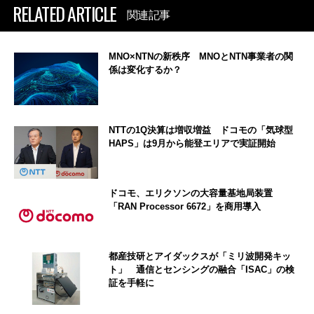
RELATED ARTICLE
関連記事
MNO×NTNの新秩序 MNOとNTN事業者の関
係は変化するか？
NTTの1Q決算は増収増益 ドコモの「気球型
HAPS」は9月から能登エリアで実証開始
ドコモ、エリクソンの大容量基地局装置
「RAN Processor 6672」を商用導入
都産技研とアイダックスが「ミリ波開発キッ
ト」 通信とセンシングの融合「ISAC」の検
証を手軽に