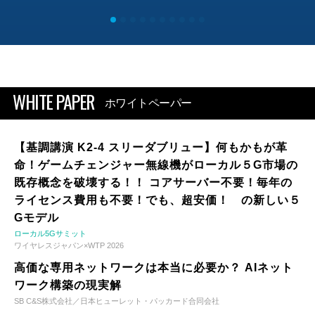
WHITE PAPER
ホワイトペーパー
【基調講演 K2-4 スリーダブリュー】何もかもが革
命！ゲームチェンジャー無線機がローカル５G市場の
既存概念を破壊する！！ コアサーバー不要！毎年の
ライセンス費用も不要！でも、超安価！ の新しい５
Gモデル
ローカル5Gサミット
ワイヤレスジャパン×WTP 2026
高価な専用ネットワークは本当に必要か？ AIネット
ワーク構築の現実解
SB C&S株式会社／日本ヒューレット・パッカード合同会社