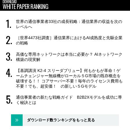
DOWNLOAD
WHITE PAPER RANKING
世界の通信事業者33社の成長戦略：通信業界の収益を次の
レベルへ
［世界4473社調査］通信業界におけるAI成熟度と先駆企業
の戦略
高価な専用ネットワークは本当に必要か？ AIネットワーク
構築の現実解
【基調講演 K2-4 スリーダブリュー】何もかもが革命！ゲ
ームチェンジャー無線機がローカル５G市場の既存概念を
破壊する！！ コアサーバー不要！毎年のライセンス費用も
不要！でも、超安価！ の新しい５Gモデル
通信事業者の新たな戦略ガイド B2B2Xモデルを成功に導
く秘訣とは
ダウンロード数ランキングをもっと見る