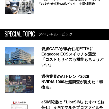
「おまかせ点検ロボパック」を提供開始
SPECIAL TOPIC
スペシャルトピック
愛媛CATVが集合住宅FTTHに
Edgecore ECSスイッチを選定
「コストもサイズも機能もちょうど
いい」
通信業界のAIトレンド2026 ―
NVIDIA 1000社超調査が捉えた「転
換点」
eSIM関連は「LibeSIM」にすべてお
任せ! eIMでマルチプロファイルを