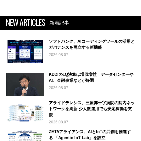
NEW ARTICLES
新着記事
ソフトバンク、AIコーディングツールの活用と
ガバナンスを両立する新機能
2026.08.07
KDDIの1Q決算は増収増益 データセンターや
AI、金融事業などが好調
2026.08.07
アライドテレシス、三原赤十字病院の院内ネッ
トワークを刷新 少人数運用でも安定稼働を支
援
2026.08.07
ZETAアライアンス、AIとIoTの共創を推進す
る 「Agentic IoT Lab」を設立