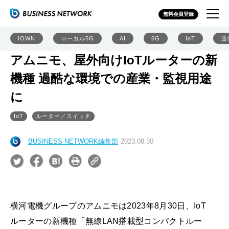
無料会員登録
IOWN
ローカル5G
AI
6G
IoT
通
アムニモ、屋外向けIoTルーターの新
機種 過酷な環境での産業・監視用途
に
IoT
ルーター／スイッチ
BUSINESS NETWORK編集部
2023.08.30
横河電機グループのアムニモは2023年8月30日、IoT
ルーターの新機種「無線LAN搭載型コンパクトルー