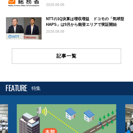
2026.08.06
NTTの1Q決算は増収増益 ドコモの「気球型
HAPS」は9月から能登エリアで実証開始
2026.08.06
記事一覧
FEATURE
特集