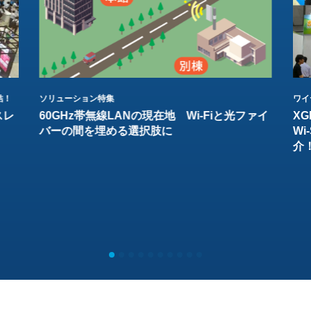
結！
ソリューション特集
ワイ
スレ
60GHz帯無線LANの現在地 Wi-Fiと光ファイ
XG
バーの間を埋める選択肢に
W
介