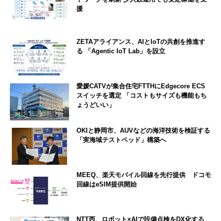
援
ZETAアライアンス、AIとIoTの共創を推進す
る 「Agentic IoT Lab」を設立
愛媛CATVが集合住宅FTTHにEdgecore ECS
スイッチを選定 「コストもサイズも機能もち
ょうどいい」
OKIと静岡市、AUVなどの海洋技術を検証する
「実海域テストベッド」構築へ
MEEQ、楽天モバイル回線を先行提供 ドコモ
回線はeSIM提供開始
NTT西、ロボット×AIで設備点検をDX化する