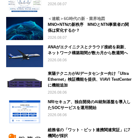
2026.08.07
＜連載＞6G時代の新・業界地図
MNO×NTNの新秩序 MNOとNTN事業者の関
係は変化するか？
2026.08.07
ANAがエクイニクスとクラウド接続を刷新、
ネットワーク構築期間が数カ月から数週間へ
2026.08.06
東陽テクニカがAIデータセンター向け「Ultra
Ethernet」検証機能を提供、VIAVI TestCenter
に機能追加
2026.08.06
NRIセキュア、独自開発のAI統制基盤を導入し
たSOCサービスを運用開始
2026.08.06
総務省の「ワット・ビット連携関連実証」に7
機関が採択