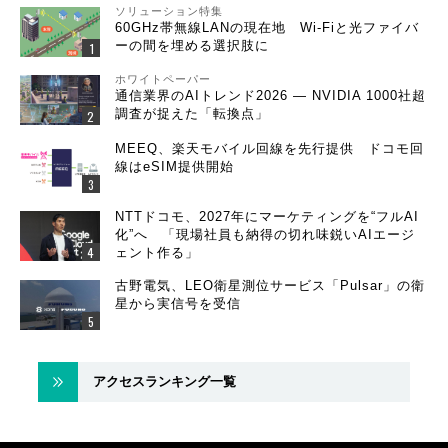
ソリューション特集
60GHz帯無線LANの現在地 Wi-Fiと光ファイバ
ーの間を埋める選択肢に
ホワイトペーパー
通信業界のAIトレンド2026 ― NVIDIA 1000社超
調査が捉えた「転換点」
MEEQ、楽天モバイル回線を先行提供 ドコモ回
線はeSIM提供開始
NTTドコモ、2027年にマーケティングを“フルAI
化”へ 「現場社員も納得の切れ味鋭いAIエージ
ェント作る」
古野電気、LEO衛星測位サービス「Pulsar」の衛
星から実信号を受信
アクセスランキング一覧