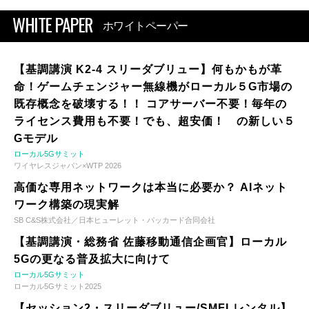
WHITE PAPER
ホワイトペーパー
【基調講演 K2-4 スリーダブリュー】何もかもが革
命！ゲームチェンジャー無線機がローカル５G市場の
既存概念を破壊する！！ コアサーバー不要！毎年の
ライセンス費用も不要！でも、超安価！ の新しい５
Gモデル
ローカル5Gサミット
ワイヤレスジャパン×WTP 2026
高価な専用ネットワークは本当に必要か？ AIネット
ワーク構築の現実解
SB C&S株式会社／日本ヒューレット・パッカード合同会社
【基調講演・総務省 佐藤移動通信企画官】ローカル
5Gの更なる普及拡大に向けて
ローカル5Gサミット
ローカル5Gサミット2025
【セッション2・スリーダブリュー/SMFLレンタル】