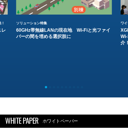
結！
ソリューション特集
ワイ
スレ
60GHz帯無線LANの現在地 Wi-Fiと光ファイ
XG
バーの間を埋める選択肢に
W
介
WHITE PAPER
ホワイトペーパー