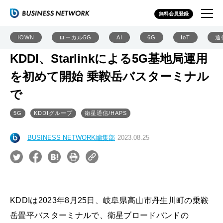
無料会員登録
IOWN
ローカル5G
AI
6G
IoT
通
KDDI、Starlinkによる5G基地局運用
を初めて開始 乗鞍岳バスターミナル
で
5G
KDDIグループ
衛星通信/HAPS
BUSINESS NETWORK編集部
2023.08.25
KDDIは2023年8月25日、岐阜県高山市丹生川町の乗鞍
岳畳平バスターミナルで、衛星ブロードバンドの