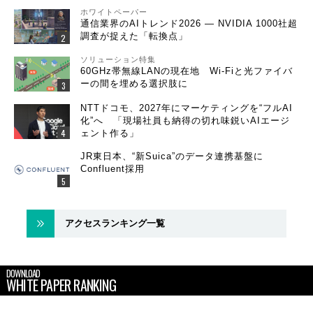
ホワイトペーパー
通信業界のAIトレンド2026 ― NVIDIA 1000社超
調査が捉えた「転換点」
ソリューション特集
60GHz帯無線LANの現在地 Wi-Fiと光ファイバ
ーの間を埋める選択肢に
NTTドコモ、2027年にマーケティングを“フルAI
化”へ 「現場社員も納得の切れ味鋭いAIエージ
ェント作る」
JR東日本、“新Suica”のデータ連携基盤に
Confluent採用
アクセスランキング一覧
DOWNLOAD
WHITE PAPER RANKING