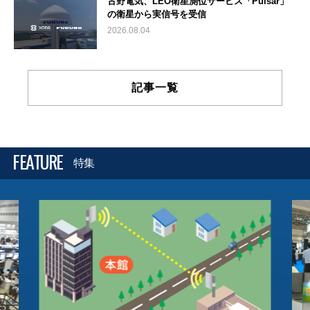
古野電気、LEO衛星測位サービス「Pulsar」
の衛星から実信号を受信
2026.08.04
記事一覧
FEATURE
特集