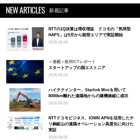
NEW ARTICLES
新着記事
NTTの1Q決算は増収増益 ドコモの「気球型
HAPS」は9月から能登エリアで実証開始
2026.08.06
＜連載＞欧州ICTレポート
スタートアップの国エストニア
2026.08.06
ハイテクインター、Starlink Miniを用いて
8000km離れた遠隔地からの建機操縦に成功
2026.08.06
NTTドコモビジネス、IOWN APNを活用したチ
リ銅鉱山の遠隔オペレーション高度化に向けた
実証
2026.08.06