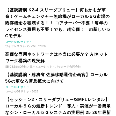
【基調講演 K2-4 スリーダブリュー】何もかもが革
命！ゲームチェンジャー無線機がローカル５G市場の
既存概念を破壊する！！ コアサーバー不要！毎年の
ライセンス費用も不要！でも、超安価！ の新しい５
Gモデル
ローカル5Gサミット
ワイヤレスジャパン×WTP 2026
高価な専用ネットワークは本当に必要か？ AIネット
ワーク構築の現実解
SB C&S株式会社／日本ヒューレット・パッカード合同会社
【基調講演・総務省 佐藤移動通信企画官】ローカル
5Gの更なる普及拡大に向けて
ローカル5Gサミット
ローカル5Gサミット2025
【セッション2・スリーダブリュー/SMFLレンタル】
ローカル５Ｇの最新トレンド 導入・実装が一番簡単
なシン・ローカル５Ｇシステムの実用例 25-26年最新