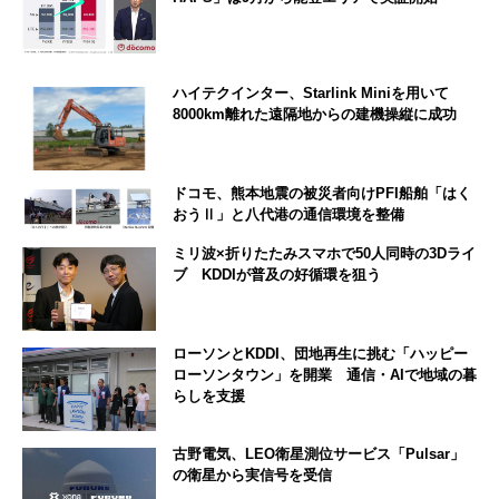
ハイテクインター、Starlink Miniを用いて
8000km離れた遠隔地からの建機操縦に成功
ドコモ、熊本地震の被災者向けPFI船舶「はく
おうⅡ」と八代港の通信環境を整備
ミリ波×折りたたみスマホで50人同時の3Dライ
ブ KDDIが普及の好循環を狙う
ローソンとKDDI、団地再生に挑む「ハッピー
ローソンタウン」を開業 通信・AIで地域の暮
らしを支援
古野電気、LEO衛星測位サービス「Pulsar」
の衛星から実信号を受信