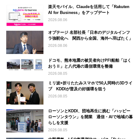
楽天モバイル、Claudeを活用して「Rakuten
AI for Business」をアップデート
2026.08.06
オプテージ 名部社長「日本のデジタルインフ
ラ強靭化へ 関西から全国、海外へ羽ばたく」
2026.08.06
ドコモ、熊本地震の被災者向けPFI船舶「はく
おうⅡ」と八代港の通信環境を整備
2026.08.05
ミリ波×折りたたみスマホで50人同時の3Dライ
ブ KDDIが普及の好循環を狙う
2026.08.05
ローソンとKDDI、団地再生に挑む「ハッピー
ローソンタウン」を開業 通信・AIで地域の暮
らしを支援
2026.08.05