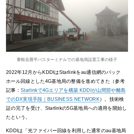
乗鞍岳畳平バスターミナルでの基地局設置工事の様子
2022年12月からKDDIはStarlinkをau通信網のバック
ホール回線とした4G基地局の整備を進めてきた（参考
記事：
Starlinkで4Gエリアを構築 KDDIが山間部や離島
でのDX実現手段｜BUSINESS NETWORK
）。技術検
証の完了を受け、Starlinkの5G基地局への適用を開始し
たという。
KDDIは「光ファイバー回線を利用した通常のau基地局