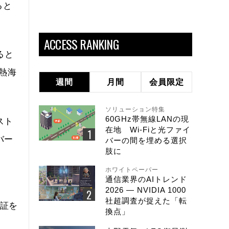
ると
ACCESS RANKING
ると
県熱海
週間
月間
会員限定
ソリューション特集
60GHz帯無線LANの現
スト
在地 Wi-Fiと光ファイ
バー
バーの間を埋める選択
肢に
ホワイトペーパー
通信業界のAIトレンド
、
2026 ― NVIDIA 1000
社超調査が捉えた「転
実証を
換点」