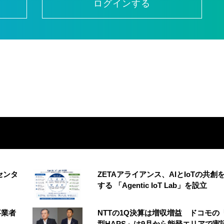
ログインする
センタ
ZETAアライアンス、AIとIoTの共創
する 「Agentic IoT Lab」を設立
事業者
NTTの1Q決算は増収増益 ドコモの
型HAPS」は9月から能登エリアで実