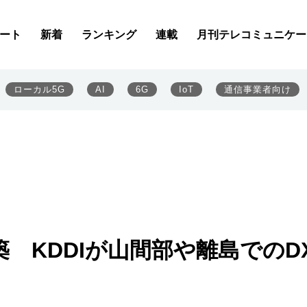
ート
新着
ランキング
連載
月刊テレコミュニケー
ローカル5G
AI
6G
IoT
通信事業者向け
を構築 KDDIが山間部や離島でのD