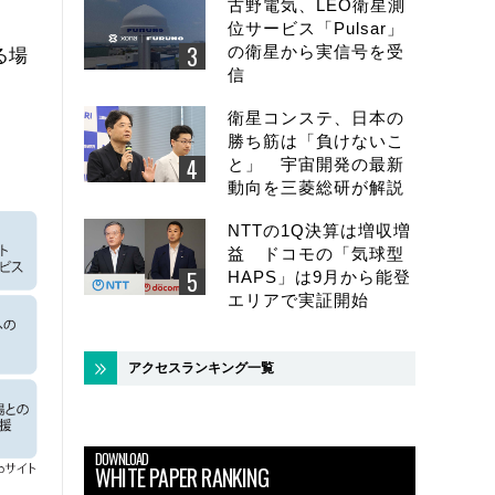
古野電気、LEO衛星測
位サービス「Pulsar」
の衛星から実信号を受
る場
信
衛星コンステ、日本の
勝ち筋は「負けないこ
と」 宇宙開発の最新
動向を三菱総研が解説
NTTの1Q決算は増収増
益 ドコモの「気球型
HAPS」は9月から能登
エリアで実証開始
アクセスランキング一覧
DOWNLOAD
WHITE PAPER RANKING