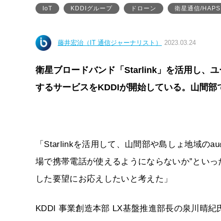
IoT
KDDIグループ
ドローン
衛星通信/HAPS
藤井宏治（IT 通信ジャーナリスト）
2023.03.24
衛星ブロードバンド「Starlink」を活用し
するサービスをKDDIが開始している。山間
「Starlinkを活用して、山間部や島しょ地域
場で携帯電話が使えるようにならないか”とい
した要望にお応えしたいと考えた」
KDDI 事業創造本部 LX基盤推進部長の泉川