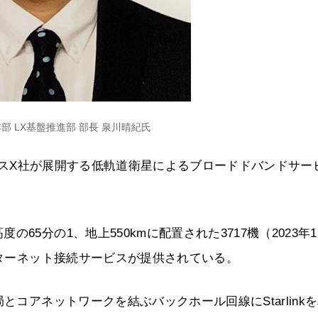
本部 LX基盤推進部 部長 泉川晴紀氏
スペースX社が展開する低軌道衛星によるブロードドバンドサー
65分の1、地上550kmに配置された3717機（2023年
ンターネット接続サービスが提供されている。
とコアネットワークを結ぶバックホール回線にStarlink