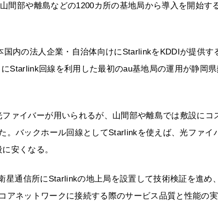
ず山間部や離島などの1200カ所の基地局から導入を開始す
内の法人企業・自治体向けにStarlinkをKDDIが提供す
日にStarlink回線を利用した最初のau基地局の運用が静岡
光ファイバーが用いられるが、山間部や離島では敷設にコ
。バックホール回線としてStarlinkを使えば、光ファイ
段に安くなる。
衛星通信所にStarlinkの地上局を設置して技術検証を進め
auのコアネットワークに接続する際のサービス品質と性能の