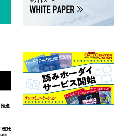
を推進
「気球
証開