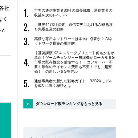
各社
世界の通信事業者33社の成長戦略：通信業界の
収益を次のレベルへ
なく
［世界4473社調査］通信業界におけるAI成熟度
ると
と先駆企業の戦略
高価な専用ネットワークは本当に必要か？ AIネ
ットワーク構築の現実解
【基調講演 K2-4 スリーダブリュー】何もかもが
革命！ゲームチェンジャー無線機がローカル５G
市場の既存概念を破壊する！！ コアサーバー不
要！毎年のライセンス費用も不要！でも、超安
価！ の新しい５Gモデル
通信事業者の新たな戦略ガイド B2B2Xモデル
を成功に導く秘訣とは
ダウンロード数ランキングをもっと見る