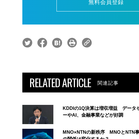
無料会員登録
RELATED ARTICLE
関連記事
KDDIの1Q決算は増収増益 データ
ーやAI、金融事業などが好調
MNO×NTNの新秩序 MNOとNTN
の関係は変化するか？