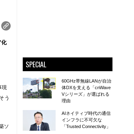
ア化
SPECIAL
60GHz帯無線LANが自治
事現
体DXを支える「cnWave
Vシリーズ」が選ばれる
そう
理由
AIネイティブ時代の通信
インフラに不可欠な
築ソ
「Trusted Connectivity」