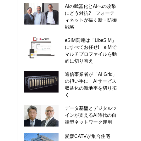
AIの武器化とAIへの攻撃
にどう対抗? フォーテ
ィネットが描く新・防御
戦略
eSIM関連は「LibeSIM」
にすべてお任せ! eIMで
マルチプロファイルを動
的に切り替え
通信事業者が「AI Grid」
の担い手に AIサービス
収益化の新地平を切り拓
く
データ基盤とデジタルツ
インが支えるAI時代の自
律型ネットワーク運用
愛媛CATVが集合住宅