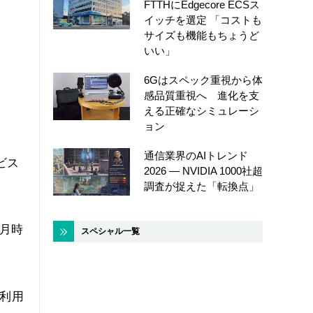
FTTHにEdgecore ECSス
イッチを選定 「コストも
サイズも機能もちょうど
いい」
6Gはスペック重視から体
感品質重視へ 進化を支
える正確なシミュレーシ
ョン
通信業界のAIトレンド
ビス
2026 ― NVIDIA 1000社超
調査が捉えた「転換点」
1月時
スペシャル一覧
を利用