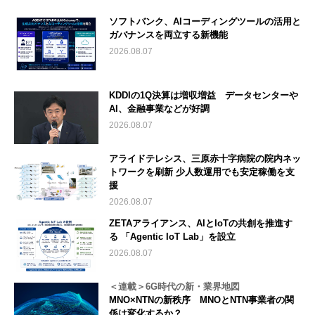
ソフトバンク、AIコーディングツールの活用と
ガバナンスを両立する新機能
2026.08.07
KDDIの1Q決算は増収増益 データセンターや
AI、金融事業などが好調
2026.08.07
アライドテレシス、三原赤十字病院の院内ネッ
トワークを刷新 少人数運用でも安定稼働を支
援
2026.08.07
ZETAアライアンス、AIとIoTの共創を推進す
る 「Agentic IoT Lab」を設立
2026.08.07
＜連載＞6G時代の新・業界地図
MNO×NTNの新秩序 MNOとNTN事業者の関
係は変化するか？