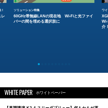
結！
ソリューション特集
ワイ
スレ
60GHz帯無線LANの現在地 Wi-Fiと光ファイ
XG
バーの間を埋める選択肢に
W
介
WHITE PAPER
ホワイトペーパー
【基調講演 K2-4 スリーダブリュー】何もかもが革