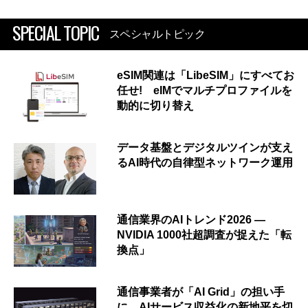
SPECIAL TOPIC
スペシャルトピック
eSIM関連は「LibeSIM」にすべてお
任せ! eIMでマルチプロファイルを
動的に切り替え
データ基盤とデジタルツインが支え
るAI時代の自律型ネットワーク運用
通信業界のAIトレンド2026 ―
NVIDIA 1000社超調査が捉えた「転
換点」
通信事業者が「AI Grid」の担い手
に AIサービス収益化の新地平を切