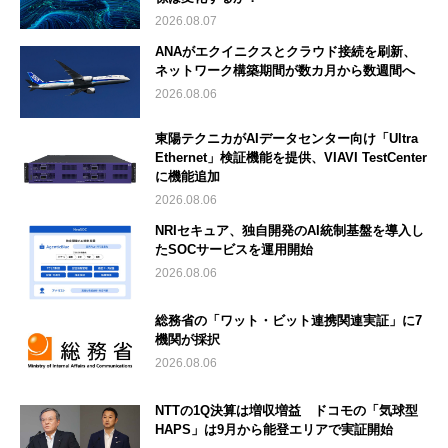
2026.08.07
ANAがエクイニクスとクラウド接続を刷新、
ネットワーク構築期間が数カ月から数週間へ
2026.08.06
東陽テクニカがAIデータセンター向け「Ultra
Ethernet」検証機能を提供、VIAVI TestCenter
に機能追加
2026.08.06
NRIセキュア、独自開発のAI統制基盤を導入し
たSOCサービスを運用開始
2026.08.06
総務省の「ワット・ビット連携関連実証」に7
機関が採択
2026.08.06
NTTの1Q決算は増収増益 ドコモの「気球型
HAPS」は9月から能登エリアで実証開始