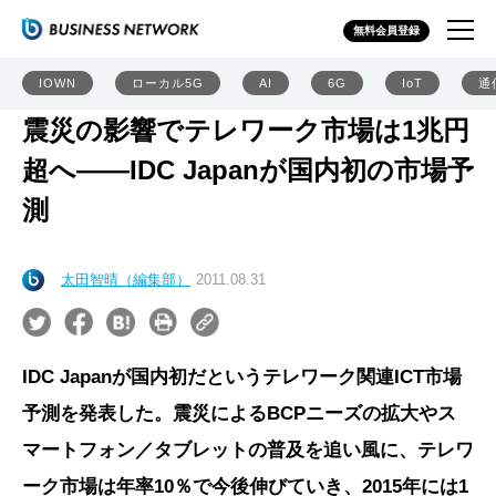
無料会員登録
IOWN
ローカル5G
AI
6G
IoT
通
震災の影響でテレワーク市場は1兆円
超へ――IDC Japanが国内初の市場予
測
太田智晴（編集部）
2011.08.31
IDC Japanが国内初だというテレワーク関連ICT市場
予測を発表した。震災によるBCPニーズの拡大やス
マートフォン／タブレットの普及を追い風に、テレワ
ーク市場は年率10％で今後伸びていき、2015年には1