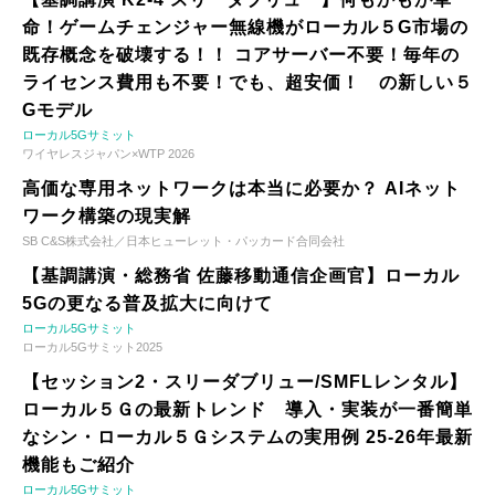
命！ゲームチェンジャー無線機がローカル５G市場の
既存概念を破壊する！！ コアサーバー不要！毎年の
ライセンス費用も不要！でも、超安価！ の新しい５
Gモデル
ローカル5Gサミット
ワイヤレスジャパン×WTP 2026
高価な専用ネットワークは本当に必要か？ AIネット
ワーク構築の現実解
SB C&S株式会社／日本ヒューレット・パッカード合同会社
【基調講演・総務省 佐藤移動通信企画官】ローカル
5Gの更なる普及拡大に向けて
ローカル5Gサミット
ローカル5Gサミット2025
【セッション2・スリーダブリュー/SMFLレンタル】
ローカル５Ｇの最新トレンド 導入・実装が一番簡単
なシン・ローカル５Ｇシステムの実用例 25-26年最新
機能もご紹介
ローカル5Gサミット