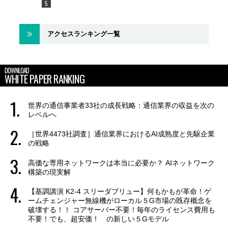
アクセスランキング一覧
DOWNLOAD
WHITE PAPER RANKING
世界の通信事業者33社の成長戦略：通信業界の収益を次の
レベルへ
［世界4473社調査］通信業界におけるAI成熟度と先駆企業
の戦略
高価な専用ネットワークは本当に必要か？ AIネットワーク
構築の現実解
【基調講演 K2-4 スリーダブリュー】何もかもが革命！ゲ
ームチェンジャー無線機がローカル５G市場の既存概念を
破壊する！！ コアサーバー不要！毎年のライセンス費用も
不要！でも、超安価！ の新しい５Gモデル