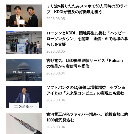
ミリ波×折りたたみスマホで50人同時の3Dライ
ブ KDDIが普及の好循環を狙う
2026.08.05
ローソンとKDDI、団地再生に挑む「ハッピー
ローソンタウン」を開業 通信・AIで地域の暮
らしを支援
2026.08.05
古野電気、LEO衛星測位サービス「Pulsar」
の衛星から実信号を受信
2026.08.04
ソフトバンクの1Q決算は増収増益 セブン＆
アイとの「未来型コンビニ」の実現にも意欲
2026.08.04
古河電工が光ファイバー増産へ、総投資額は約
1000億円見込む
2026.08.04