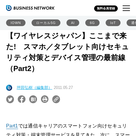
無料会員登録
IOWN
ローカル5G
AI
6G
IoT
通
【ワイヤレスジャパン】ここまで来
た! スマホ／タブレット向けセキュ
リティ対策とデバイス管理の最前線
（Part2）
坪田弘樹（編集部）
2011.05.27
Part1
では通信キャリアのスマートフォン向けセキュリ
ティ対策・端末管理サービスを見てきた。次に、スマー