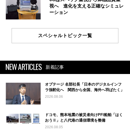
視へ 進化を支える正確なシミュレ
ーション
スペシャルトピック一覧
NEW ARTICLES
新着記事
オプテージ 名部社長「日本のデジタルインフ
ラ強靭化へ 関西から全国、海外へ羽ばたく」
2026.08.06
ドコモ、熊本地震の被災者向けPFI船舶「はく
おうⅡ」と八代港の通信環境を整備
2026.08.05