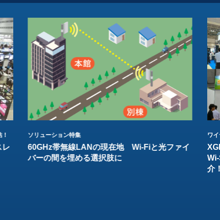
結！
ソリューション特集
ワイ
スレ
60GHz帯無線LANの現在地 Wi-Fiと光ファイ
XG
バーの間を埋める選択肢に
W
介