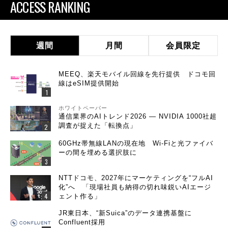
ACCESS RANKING
週間
月間
会員限定
MEEQ、楽天モバイル回線を先行提供 ドコモ回
線はeSIM提供開始
ホワイトペーパー
通信業界のAIトレンド2026 ― NVIDIA 1000社超
調査が捉えた「転換点」
60GHz帯無線LANの現在地 Wi-Fiと光ファイバ
ーの間を埋める選択肢に
NTTドコモ、2027年にマーケティングを“フルAI
化”へ 「現場社員も納得の切れ味鋭いAIエージ
ェント作る」
JR東日本、“新Suica”のデータ連携基盤に
Confluent採用