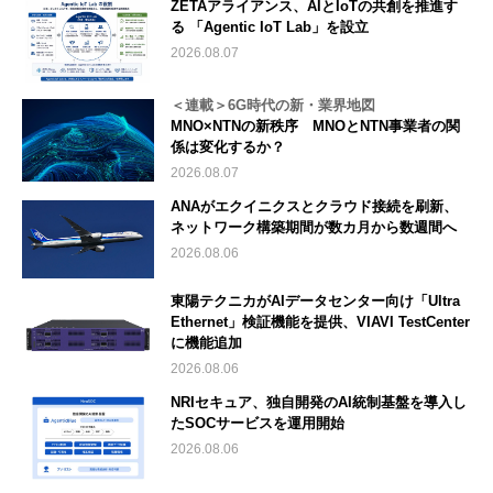
ZETAアライアンス、AIとIoTの共創を推進す
る 「Agentic IoT Lab」を設立
2026.08.07
＜連載＞6G時代の新・業界地図
MNO×NTNの新秩序 MNOとNTN事業者の関
係は変化するか？
2026.08.07
ANAがエクイニクスとクラウド接続を刷新、
ネットワーク構築期間が数カ月から数週間へ
2026.08.06
東陽テクニカがAIデータセンター向け「Ultra
Ethernet」検証機能を提供、VIAVI TestCenter
に機能追加
2026.08.06
NRIセキュア、独自開発のAI統制基盤を導入し
たSOCサービスを運用開始
2026.08.06