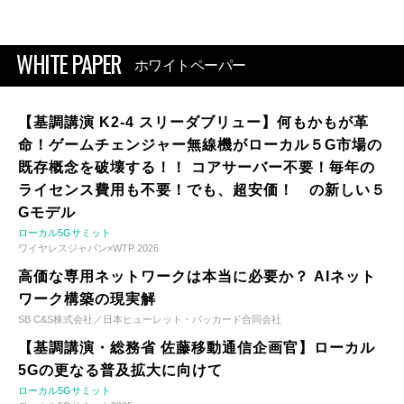
WHITE PAPER
ホワイトペーパー
【基調講演 K2-4 スリーダブリュー】何もかもが革
命！ゲームチェンジャー無線機がローカル５G市場の
既存概念を破壊する！！ コアサーバー不要！毎年の
ライセンス費用も不要！でも、超安価！ の新しい５
Gモデル
ローカル5Gサミット
ワイヤレスジャパン×WTP 2026
高価な専用ネットワークは本当に必要か？ AIネット
ワーク構築の現実解
SB C&S株式会社／日本ヒューレット・パッカード合同会社
【基調講演・総務省 佐藤移動通信企画官】ローカル
5Gの更なる普及拡大に向けて
ローカル5Gサミット