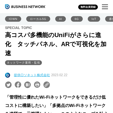
無料会員登録
IOWN
ローカル5G
AI
6G
IoT
通
SPECIAL TOPIC
高コスパ多機能のUniFiがさらに進
化 タッチパネル、ARで可視化を加
速
ネットワーク運用・監視
提供◎ソネット株式会社
2023.02.22
「管理性に優れたWi-Fiネットワークをできるだけ低
コストに構築したい」「多拠点のWi-Fiネットワーク