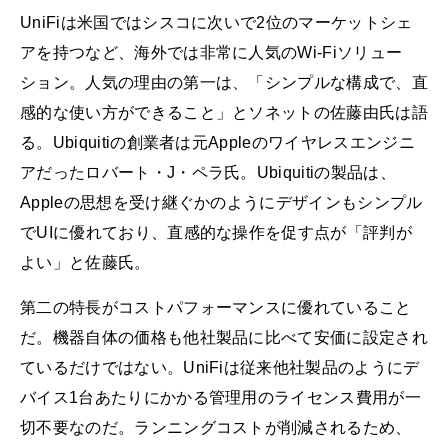
UniFiは米国ではシスコに次いで2位のマーケットシェ
アを持つなど、海外では非常に人気のWi-Fiソリュー
ション。人気の理由の第一は、「シンプルな構成で、直
感的な使い方ができること」とソネットの佐藤由氏は語
る。Ubiquitiの創業者は元Appleのワイヤレスエンジニ
アだったロバート・J・ペラ氏。Ubiquitiの製品は、
Appleの思想を受け継ぐかのようにデザインもシンプル
でUIに優れており、直感的な操作を促す点が「評判が
よい」と佐藤氏。
第二の特長がコストパフォーマンスに優れていること
だ。機器自体の価格も他社製品に比べて安価に設定され
ているだけではない。UniFiは従来他社製品のようにデ
バイス1台あたりにかかる管理用のライセンス費用が一
切不要なのだ。ランニングコストが削減されるため、