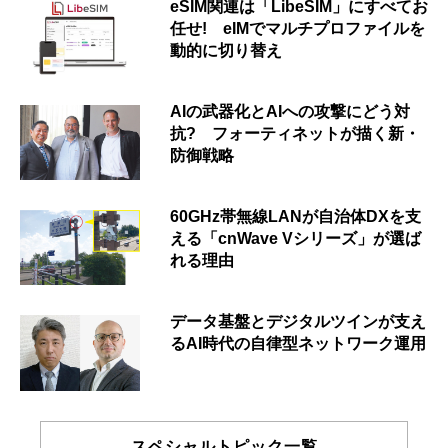
eSIM関連は「LibeSIM」にすべてお
任せ! eIMでマルチプロファイルを
動的に切り替え
AIの武器化とAIへの攻撃にどう対
抗? フォーティネットが描く新・
防御戦略
60GHz帯無線LANが自治体DXを支
える「cnWave Vシリーズ」が選ば
れる理由
データ基盤とデジタルツインが支え
るAI時代の自律型ネットワーク運用
スペシャルトピック一覧