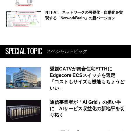
NTT-AT、ネットワークの可視化・自動化を実
現する「NetworkBrain」の新バージョン
SPECIAL TOPIC
スペシャルトピック
愛媛CATVが集合住宅FTTHに
Edgecore ECSスイッチを選定
「コストもサイズも機能もちょうど
いい」
通信事業者が「AI Grid」の担い手
に AIサービス収益化の新地平を切
り拓く