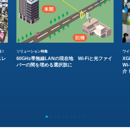
結！
ソリューション特集
ワイ
スレ
60GHz帯無線LANの現在地 Wi-Fiと光ファイ
XG
バーの間を埋める選択肢に
W
介