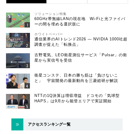
ソリューション特集
60GHz帯無線LANの現在地 Wi-Fiと光ファイバ
ーの間を埋める選択肢に
ホワイトペーパー
通信業界のAIトレンド2026 ― NVIDIA 1000社超
調査が捉えた「転換点」
古野電気、LEO衛星測位サービス「Pulsar」の衛
星から実信号を受信
衛星コンステ、日本の勝ち筋は「負けないこ
と」 宇宙開発の最新動向を三菱総研が解説
NTTの1Q決算は増収増益 ドコモの「気球型
HAPS」は9月から能登エリアで実証開始
アクセスランキング一覧