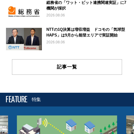
総務省の「ワット・ビット連携関連実証」に7
機関が採択
2026.08.06
NTTの1Q決算は増収増益 ドコモの「気球型
HAPS」は9月から能登エリアで実証開始
2026.08.06
記事一覧
FEATURE
特集