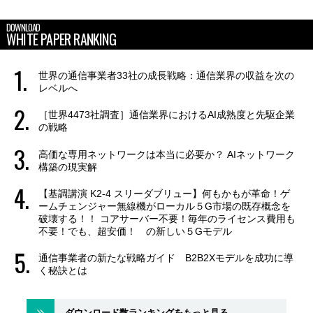
DOWNLOAD
WHITE PAPER RANKING
世界の通信事業者33社の成長戦略：通信業界の収益を次の
レベルへ
［世界4473社調査］通信業界におけるAI成熟度と先駆企業
の戦略
高価な専用ネットワークは本当に必要か？ AIネットワーク
構築の現実解
【基調講演 K2-4 スリーダブリュー】何もかもが革命！ゲ
ームチェンジャー無線機がローカル５G市場の既存概念を
破壊する！！ コアサーバー不要！毎年のライセンス費用も
不要！でも、超安価！ の新しい５Gモデル
通信事業者の新たな戦略ガイド B2B2Xモデルを成功に導
く秘訣とは
ダウンロード数ランキングをもっと見る