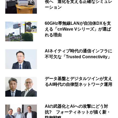
視へ 進化を支える正確なシミュレ
ーション
60GHz帯無線LANが自治体DXを支
える「cnWave Vシリーズ」が選ば
れる理由
AIネイティブ時代の通信インフラに
不可欠な「Trusted Connectivity」
データ基盤とデジタルツインが支え
るAI時代の自律型ネットワーク運用
AIの武器化とAIへの攻撃にどう対
抗? フォーティネットが描く新・
防御戦略