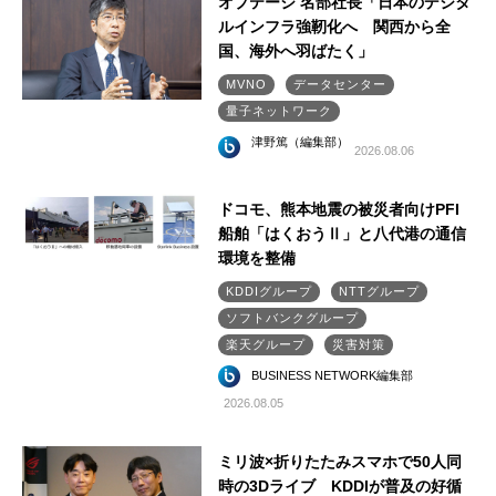
オプテージ 名部社長「日本のデジタ
ルインフラ強靭化へ 関西から全
国、海外へ羽ばたく」
MVNO
データセンター
量子ネットワーク
津野篤（編集部）
2026.08.06
ドコモ、熊本地震の被災者向けPFI
船舶「はくおうⅡ」と八代港の通信
環境を整備
KDDIグループ
NTTグループ
ソフトバンクグループ
楽天グループ
災害対策
BUSINESS NETWORK編集部
2026.08.05
ミリ波×折りたたみスマホで50人同
時の3Dライブ KDDIが普及の好循