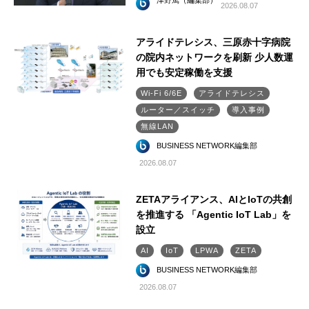
津野篤（編集部）
2026.08.07
アライドテレシス、三原赤十字病院
の院内ネットワークを刷新 少人数運
用でも安定稼働を支援
Wi-Fi 6/6E
アライドテレシス
ルーター／スイッチ
導入事例
無線LAN
BUSINESS NETWORK編集部
2026.08.07
ZETAアライアンス、AIとIoTの共創
を推進する 「Agentic IoT Lab」を
設立
AI
IoT
LPWA
ZETA
BUSINESS NETWORK編集部
2026.08.07