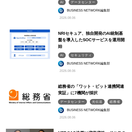
AI
データセンター
BUSINESS NETWORK編集部
2026.08.06
NRIセキュア、独自開発のAI統制基
盤を導入したSOCサービスを運用開
始
AI
セキュリティ
BUSINESS NETWORK編集部
2026.08.06
総務省の「ワット・ビット連携関連
実証」に7機関が採択
データセンター
光伝送
総務省
BUSINESS NETWORK編集部
2026.08.06