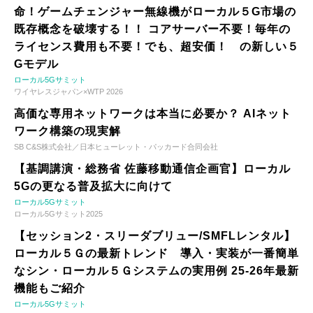
命！ゲームチェンジャー無線機がローカル５G市場の
既存概念を破壊する！！ コアサーバー不要！毎年の
ライセンス費用も不要！でも、超安価！ の新しい５
Gモデル
ローカル5Gサミット
ワイヤレスジャパン×WTP 2026
高価な専用ネットワークは本当に必要か？ AIネット
ワーク構築の現実解
SB C&S株式会社／日本ヒューレット・パッカード合同会社
【基調講演・総務省 佐藤移動通信企画官】ローカル
5Gの更なる普及拡大に向けて
ローカル5Gサミット
ローカル5Gサミット2025
【セッション2・スリーダブリュー/SMFLレンタル】
ローカル５Ｇの最新トレンド 導入・実装が一番簡単
なシン・ローカル５Ｇシステムの実用例 25-26年最新
機能もご紹介
ローカル5Gサミット