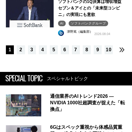
ソフトバンクの1Q決算は増収増益
セブン＆アイとの「未来型コンビ
ニ」の実現にも意欲
AI
ソフトバンクグループ
津野篤（編集部）
2026.08.04
1
2
3
4
5
6
7
8
9
10
SPECIAL TOPIC
スペシャルトピック
通信業界のAIトレンド2026 ―
NVIDIA 1000社超調査が捉えた「転
換点」
6Gはスペック重視から体感品質重