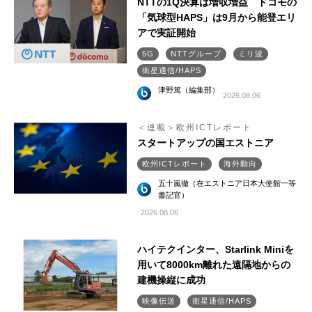
NTTの1Q決算は増収増益 ドコモの
「気球型HAPS」は9月から能登エリ
アで実証開始
5G
NTTグループ
ミリ波
衛星通信/HAPS
津野篤（編集部）
2026.08.06
＜連載＞欧州ICTレポート
スタートアップの国エストニア
欧州ICTレポート
海外動向
五十嵐徹（在エストニア日本大使館一等
書記官）
2026.08.06
ハイテクインター、Starlink Miniを
用いて8000km離れた遠隔地からの
建機操縦に成功
映像伝送
衛星通信/HAPS