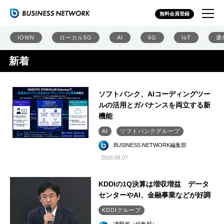
無料会員登録
IOWN
ローカル5G
AI
6G
IoT
通
新着
ソフトバンク、AIコーディングツー
ルの活用とガバナンスを両立する新
機能
AI
ソフトバンクグループ
BUSINESS NETWORK編集部
2026.08.07
KDDIの1Q決算は増収増益 データ
センターやAI、金融事業などが好調
KDDIグループ