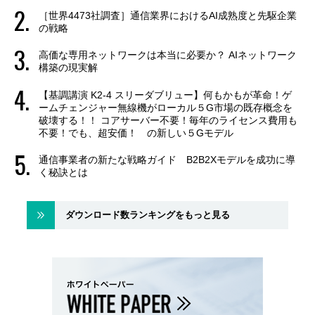
［世界4473社調査］通信業界におけるAI成熟度と先駆企業
の戦略
高価な専用ネットワークは本当に必要か？ AIネットワーク
構築の現実解
【基調講演 K2-4 スリーダブリュー】何もかもが革命！ゲ
ームチェンジャー無線機がローカル５G市場の既存概念を
破壊する！！ コアサーバー不要！毎年のライセンス費用も
不要！でも、超安価！ の新しい５Gモデル
通信事業者の新たな戦略ガイド B2B2Xモデルを成功に導
く秘訣とは
ダウンロード数ランキングをもっと見る