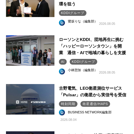
環を狙う
KDDIグループ
鷺坂りな（編集部）
2026.08.05
ローソンとKDDI、団地再生に挑む
「ハッピーローソンタウン」を開
業 通信・AIで地域の暮らしを支援
AI
KDDIグループ
小林憩加（編集部）
2026.08.05
古野電気、LEO衛星測位サービス
「Pulsar」の衛星から実信号を受信
時刻同期
衛星通信/HAPS
BUSINESS NETWORK編集部
2026.08.04