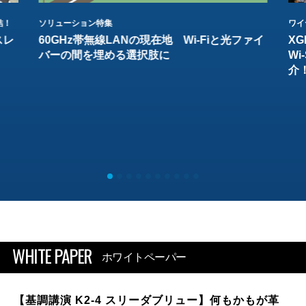
結！
ソリューション特集
ワイ
スレ
60GHz帯無線LANの現在地 Wi-Fiと光ファイ
XG
バーの間を埋める選択肢に
W
介
WHITE PAPER
ホワイトペーパー
【基調講演 K2-4 スリーダブリュー】何もかもが革