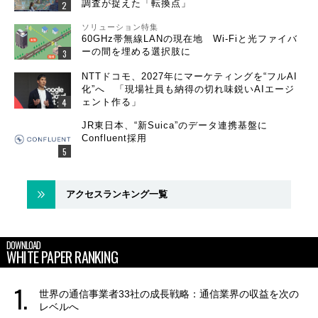
調査が捉えた「転換点」
ソリューション特集
60GHz帯無線LANの現在地 Wi-Fiと光ファイバ
ーの間を埋める選択肢に
NTTドコモ、2027年にマーケティングを“フルAI
化”へ 「現場社員も納得の切れ味鋭いAIエージ
ェント作る」
JR東日本、“新Suica”のデータ連携基盤に
Confluent採用
アクセスランキング一覧
DOWNLOAD
WHITE PAPER RANKING
世界の通信事業者33社の成長戦略：通信業界の収益を次の
レベルへ