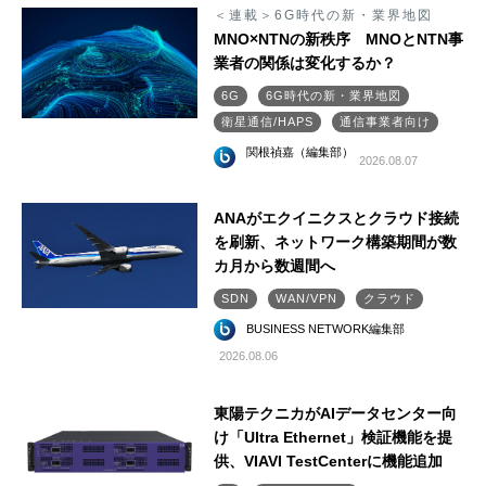
＜連載＞6G時代の新・業界地図
MNO×NTNの新秩序 MNOとNTN事
業者の関係は変化するか？
6G
6G時代の新・業界地図
衛星通信/HAPS
通信事業者向け
関根禎嘉（編集部）
2026.08.07
ANAがエクイニクスとクラウド接続
を刷新、ネットワーク構築期間が数
カ月から数週間へ
SDN
WAN/VPN
クラウド
BUSINESS NETWORK編集部
2026.08.06
東陽テクニカがAIデータセンター向
け「Ultra Ethernet」検証機能を提
供、VIAVI TestCenterに機能追加