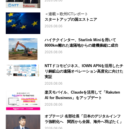
2026.08.06
＜連載＞欧州ICTレポート
スタートアップの国エストニア
2026.08.06
ハイテクインター、Starlink Miniを用いて
8000km離れた遠隔地からの建機操縦に成功
2026.08.06
NTTドコモビジネス、IOWN APNを活用したチ
リ銅鉱山の遠隔オペレーション高度化に向けた
実証
2026.08.06
楽天モバイル、Claudeを活用して「Rakuten
AI for Business」をアップデート
2026.08.06
オプテージ 名部社長「日本のデジタルインフ
ラ強靭化へ 関西から全国、海外へ羽ばたく」
2026.08.06