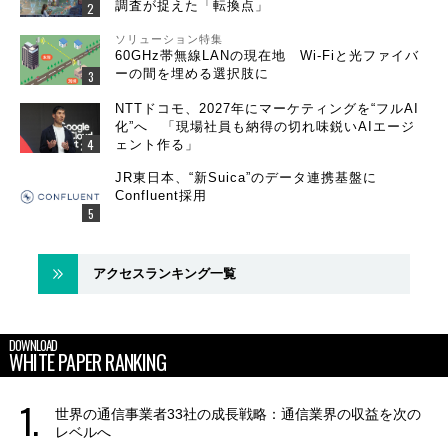
調査が捉えた「転換点」
ソリューション特集
60GHz帯無線LANの現在地 Wi-Fiと光ファイバ
ーの間を埋める選択肢に
NTTドコモ、2027年にマーケティングを“フルAI
化”へ 「現場社員も納得の切れ味鋭いAIエージ
ェント作る」
JR東日本、“新Suica”のデータ連携基盤に
Confluent採用
アクセスランキング一覧
DOWNLOAD
WHITE PAPER RANKING
世界の通信事業者33社の成長戦略：通信業界の収益を次の
レベルへ