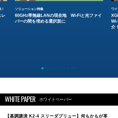
結！
ソリューション特集
ワイ
スレ
60GHz帯無線LANの現在地 Wi-Fiと光ファイ
XG
バーの間を埋める選択肢に
W
介
WHITE PAPER
ホワイトペーパー
【基調講演 K2-4 スリーダブリュー】何もかもが革