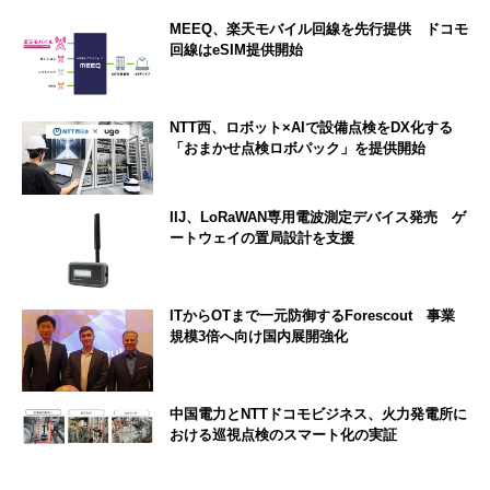
MEEQ、楽天モバイル回線を先行提供 ドコモ
回線はeSIM提供開始
NTT西、ロボット×AIで設備点検をDX化する
「おまかせ点検ロボパック」を提供開始
IIJ、LoRaWAN専用電波測定デバイス発売 ゲ
ートウェイの置局設計を支援
ITからOTまで一元防御するForescout 事業
規模3倍へ向け国内展開強化
中国電力とNTTドコモビジネス、火力発電所に
おける巡視点検のスマート化の実証