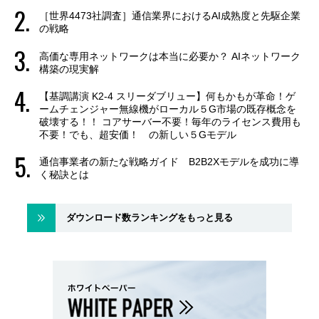
［世界4473社調査］通信業界におけるAI成熟度と先駆企業
の戦略
高価な専用ネットワークは本当に必要か？ AIネットワーク
構築の現実解
【基調講演 K2-4 スリーダブリュー】何もかもが革命！ゲ
ームチェンジャー無線機がローカル５G市場の既存概念を
破壊する！！ コアサーバー不要！毎年のライセンス費用も
不要！でも、超安価！ の新しい５Gモデル
通信事業者の新たな戦略ガイド B2B2Xモデルを成功に導
く秘訣とは
ダウンロード数ランキングをもっと見る