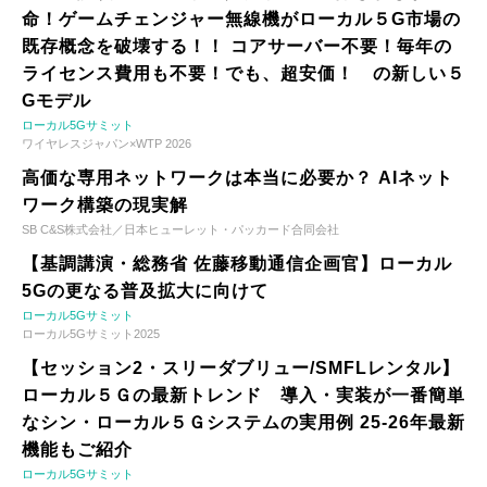
命！ゲームチェンジャー無線機がローカル５G市場の
既存概念を破壊する！！ コアサーバー不要！毎年の
ライセンス費用も不要！でも、超安価！ の新しい５
Gモデル
ローカル5Gサミット
ワイヤレスジャパン×WTP 2026
高価な専用ネットワークは本当に必要か？ AIネット
ワーク構築の現実解
SB C&S株式会社／日本ヒューレット・パッカード合同会社
【基調講演・総務省 佐藤移動通信企画官】ローカル
5Gの更なる普及拡大に向けて
ローカル5Gサミット
ローカル5Gサミット2025
【セッション2・スリーダブリュー/SMFLレンタル】
ローカル５Ｇの最新トレンド 導入・実装が一番簡単
なシン・ローカル５Ｇシステムの実用例 25-26年最新
機能もご紹介
ローカル5Gサミット