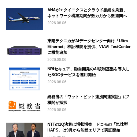
ANAがエクイニクスとクラウド接続を刷新、
ネットワーク構築期間が数カ月から数週間へ
2026.08.06
東陽テクニカがAIデータセンター向け「Ultra
Ethernet」検証機能を提供、VIAVI TestCenter
に機能追加
2026.08.06
NRIセキュア、独自開発のAI統制基盤を導入し
たSOCサービスを運用開始
2026.08.06
総務省の「ワット・ビット連携関連実証」に7
機関が採択
2026.08.06
NTTの1Q決算は増収増益 ドコモの「気球型
HAPS」は9月から能登エリアで実証開始