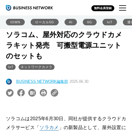
無料会員登録
IOWN
ローカル5G
AI
6G
IoT
通
ソラコム、屋外対応のクラウドカメ
ラキット発売 可搬型電源ユニット
のセットも
IoT
ネットワークカメラ
BUSINESS NETWORK編集部
2025.06.30
ソラコムは2025年6月30日、同社が提供するクラウドカ
メラサービス「
ソラカメ
」の新製品として、屋外設置に