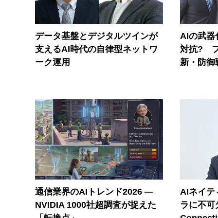
データ基盤とデジタルツインが
AIの武
支えるAI時代の自律型ネットワ
対抗? 
ーク運用
新・防御
通信業界のAIトレンド2026 ―
AIネイ
NVIDIA 1000社超調査が捉えた
ラに不可欠
「転換点」
Connecti