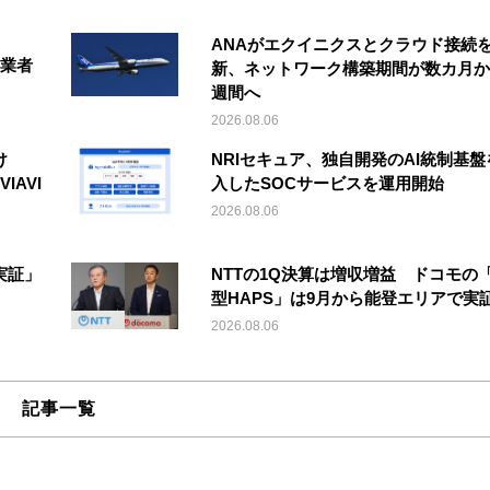
ANAがエクイニクスとクラウド接続
事業者
新、ネットワーク構築期間が数カ月か
週間へ
2026.08.06
け
NRIセキュア、独自開発のAI統制基盤
IAVI
入したSOCサービスを運用開始
2026.08.06
実証」
NTTの1Q決算は増収増益 ドコモの
型HAPS」は9月から能登エリアで実
2026.08.06
記事一覧