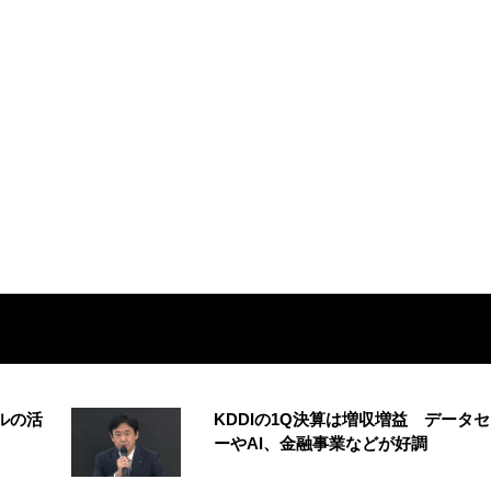
ルの活
KDDIの1Q決算は増収増益 データ
ーやAI、金融事業などが好調