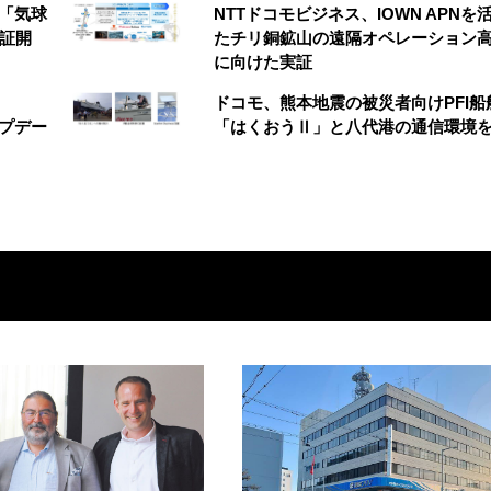
の「気球
NTTドコモビジネス、IOWN APNを
実証開
たチリ銅鉱山の遠隔オペレーション
に向けた実証
ドコモ、熊本地震の被災者向けPFI船
アップデー
「はくおうⅡ」と八代港の通信環境