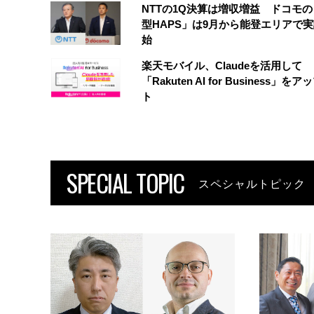
NTTの1Q決算は増収増益 ドコモ
型HAPS」は9月から能登エリアで
始
楽天モバイル、Claudeを活用して
「Rakuten AI for Business」を
ト
SPECIAL TOPIC
スペシャルトピック