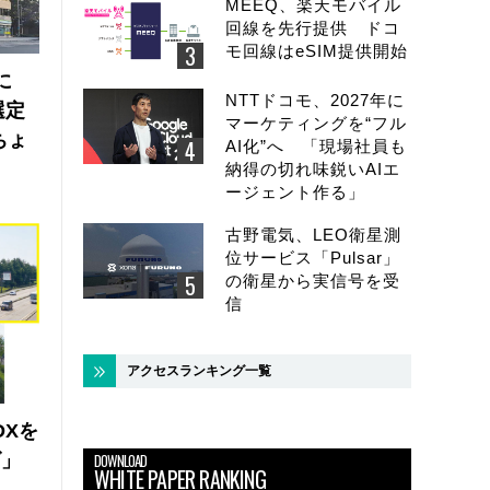
MEEQ、楽天モバイル
回線を先行提供 ドコ
モ回線はeSIM提供開始
に
NTTドコモ、2027年に
選定
マーケティングを“フル
ちょ
AI化”へ 「現場社員も
納得の切れ味鋭いAIエ
ージェント作る」
古野電気、LEO衛星測
位サービス「Pulsar」
の衛星から実信号を受
信
アクセスランキング一覧
DXを
ズ」
DOWNLOAD
WHITE PAPER RANKING