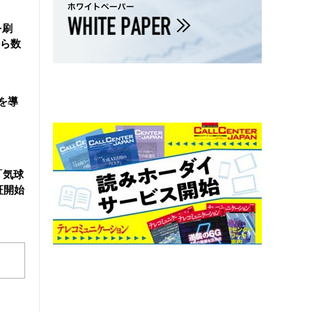
を刷
ら数
を導
「気球
証開始