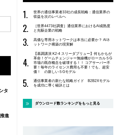
世界の通信事業者33社の成長戦略：通信業界の
収益を次のレベルへ
［世界4473社調査］通信業界におけるAI成熟度
と先駆企業の戦略
高価な専用ネットワークは本当に必要か？ AIネ
ットワーク構築の現実解
【基調講演 K2-4 スリーダブリュー】何もかもが
革命！ゲームチェンジャー無線機がローカル５G
市場の既存概念を破壊する！！ コアサーバー不
要！毎年のライセンス費用も不要！でも、超安
価！ の新しい５Gモデル
通信事業者の新たな戦略ガイド B2B2Xモデル
を成功に導く秘訣とは
ンタ
ダウンロード数ランキングをもっと見る
を推進