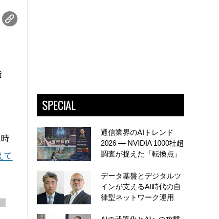
指
SPECIAL
、
通信業界のAIトレンド
生時
2026 ― NVIDIA 1000社超
調査が捉えた「転換点」
えて
データ基盤とデジタルツ
インが支えるAI時代の自
律型ネットワーク運用