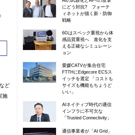
AIの武器化とAIへの攻撃
にどう対抗? フォーテ
ィネットが描く新・防御
戦略
6Gはスペック重視から体
感品質重視へ 進化を支
える正確なシミュレーシ
ョン
愛媛CATVが集合住宅
FTTHにEdgecore ECSス
イッチを選定 「コストも
など
サイズも機能もちょうど
いい」
実施
AIネイティブ時代の通信
インフラに不可欠な
「Trusted Connectivity」
通信事業者が「AI Grid」