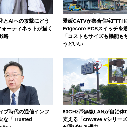
器化とAIへの攻撃にどう
愛媛CATVが集合住宅FTTH
フォーティネットが描く
Edgecore ECSスイッチを
戦略
「コストもサイズも機能も
うどいい」
ティブ時代の通信インフ
60GHz帯無線LANが自治体
な「Trusted
支える「cnWave Vシリー
vity」
が選ばれる理由