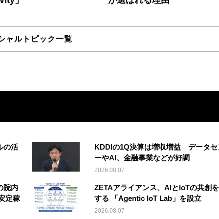
シャルトピック一覧
ルの活
KDDIの1Q決算は増収増益 データセ
ーやAI、金融事業などが好調
2026.08.07
の院内
ZETAアライアンス、AIとIoTの共創
安定稼
する 「Agentic IoT Lab」を設立
2026.08.07