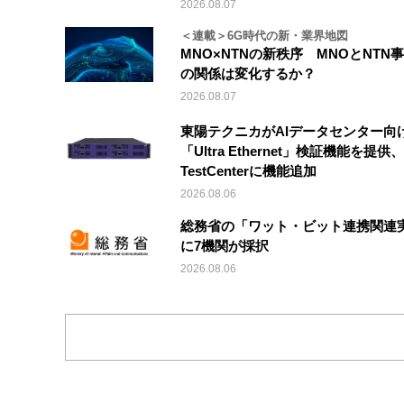
2026.08.07
＜連載＞6G時代の新・業界地図
MNO×NTNの新秩序 MNOとNTN
の関係は変化するか？
2026.08.07
東陽テクニカがAIデータセンター向
「Ultra Ethernet」検証機能を提供、V
TestCenterに機能追加
2026.08.06
総務省の「ワット・ビット連携関連
に7機関が採択
2026.08.06