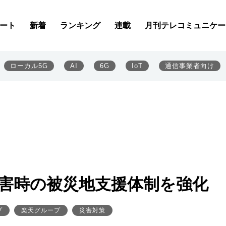
ート
新着
ランキング
連載
月刊テレコミュニケー
ローカル5G
AI
6G
IoT
通信事業者向け
災害時の被災地支援体制を強化
プ
楽天グループ
災害対策