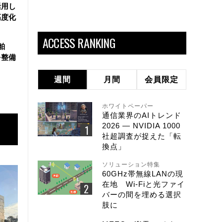
活用し
高度化
ACCESS RANKING
舶
を整備
週間
月間
会員限定
ホワイトペーパー
通信業界のAIトレンド
2026 ― NVIDIA 1000
社超調査が捉えた「転
換点」
ソリューション特集
60GHz帯無線LANの現
在地 Wi-Fiと光ファイ
バーの間を埋める選択
肢に