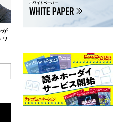
ンが
トワ