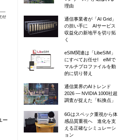
理由
通信事業者が「AI Grid」
の担い手に AIサービス
収益化の新地平を切り拓
く
eSIM関連は「LibeSIM」
にすべてお任せ! eIMで
マルチプロファイルを動
的に切り替え
通信業界のAIトレンド
2026 ― NVIDIA 1000社超
調査が捉えた「転換点」
6Gはスペック重視から体
ユー
感品質重視へ 進化を支
える正確なシミュレーシ
ョン