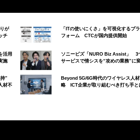
もりが
「ITの使いにくさ」を可視化するプ
ッチ
フォーム CTCが国内提供開始
Nを活用
ソニービズ「NURO Biz Assist」 
実施
サービスで情シスを“攻めの業務”に
維持”
Beyond 5G/6G時代のワイヤレス人
人材不
略 ICT企業が取り組むべき打ち手と