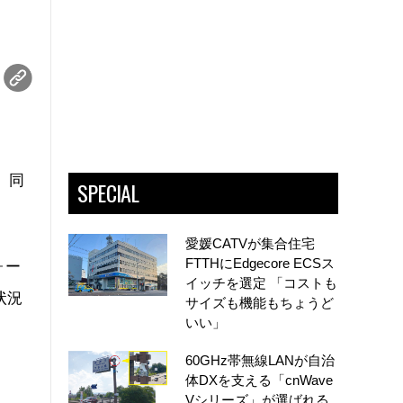
。同
SPECIAL
愛媛CATVが集合住宅
FTTHにEdgecore ECSス
ォー
イッチを選定 「コストも
状況
サイズも機能もちょうど
いい」
60GHz帯無線LANが自治
体DXを支える「cnWave
Vシリーズ」が選ばれる