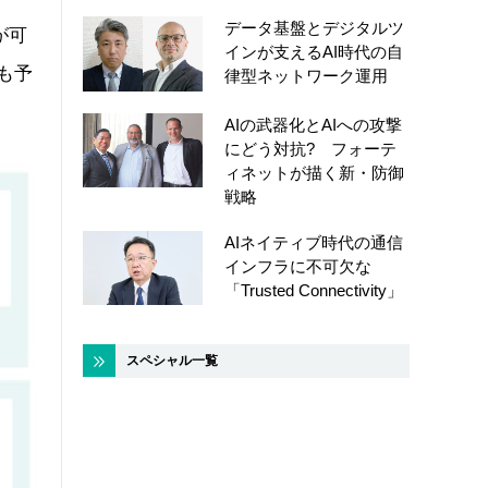
データ基盤とデジタルツ
が可
インが支えるAI時代の自
も予
律型ネットワーク運用
AIの武器化とAIへの攻撃
にどう対抗? フォーテ
ィネットが描く新・防御
戦略
AIネイティブ時代の通信
インフラに不可欠な
「Trusted Connectivity」
スペシャル一覧