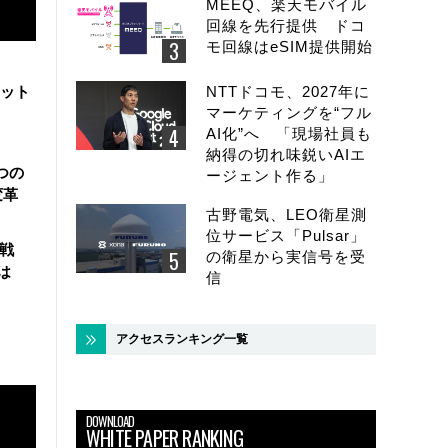
MEEQ、楽天モバイル
回線を先行提供 ドコ
モ回線はeSIM提供開始
ラット
NTTドコモ、2027年に
マーケティングを“フル
AI化”へ 「現場社員も
納得の切れ味鋭いAIエ
3つの
ージェント作る」
変革
古野電気、LEO衛星測
位サービス「Pulsar」
材戦
の衛星から実信号を受
は
信
アクセスランキング一覧
DOWNLOAD
WHITE PAPER RANKING