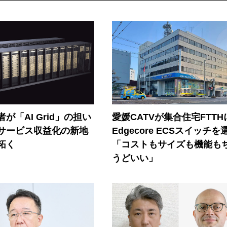
が「AI Grid」の担い
愛媛CATVが集合住宅FTTH
Iサービス収益化の新地
Edgecore ECSスイッチを
拓く
「コストもサイズも機能も
うどいい」