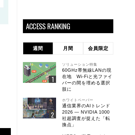
ACCESS RANKING
週間
月間
会員限定
ソリューション特集
60GHz帯無線LANの現
在地 Wi-Fiと光ファイ
バーの間を埋める選択
肢に
ホワイトペーパー
通信業界のAIトレンド
2026 ― NVIDIA 1000
社超調査が捉えた「転
換点」