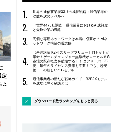
世界の通信事業者33社の成長戦略：通信業界の
収益を次のレベルへ
［世界4473社調査］通信業界におけるAI成熟度
と先駆企業の戦略
高価な専用ネットワークは本当に必要か？ AIネ
ットワーク構築の現実解
【基調講演 K2-4 スリーダブリュー】何もかもが
革命！ゲームチェンジャー無線機がローカル５G
市場の既存概念を破壊する！！ コアサーバー不
要！毎年のライセンス費用も不要！でも、超安
に
価！ の新しい５Gモデル
選定
通信事業者の新たな戦略ガイド B2B2Xモデル
ちょ
を成功に導く秘訣とは
ダウンロード数ランキングをもっと見る