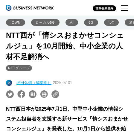
無料会員登録
IOWN
ローカル5G
AI
6G
IoT
通
NTT西が「情シスおまかせコンシェ
ルジュ」を10月開始、中小企業の人
材不足解消へ
NTTグループ
坪田弘樹（編集部）
2025.07.01
NTT西日本が2025年7月1日、中堅中小企業の情報シ
ステム担当者を支援する新サービス「情シスおまかせ
コンシェルジュ」を発表した。10月1日から提供を始