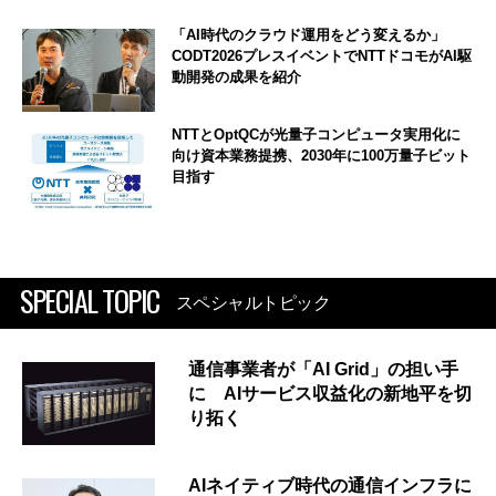
「AI時代のクラウド運用をどう変えるか」
CODT2026プレスイベントでNTTドコモがAI駆
動開発の成果を紹介
NTTとOptQCが光量子コンピュータ実用化に
向け資本業務提携、2030年に100万量子ビット
目指す
SPECIAL TOPIC
スペシャルトピック
通信事業者が「AI Grid」の担い手
に AIサービス収益化の新地平を切
り拓く
AIネイティブ時代の通信インフラに