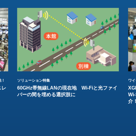
結！
ソリューション特集
ワイ
スレ
60GHz帯無線LANの現在地 Wi-Fiと光ファイ
XG
バーの間を埋める選択肢に
W
介