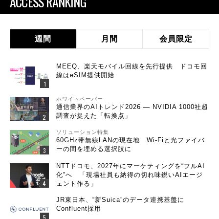
ACCESS RANKING
週間
月間
会員限定
MEEQ、楽天モバイル回線を先行提供 ドコモ回
線はeSIM提供開始
ホワイトペーパー
通信業界のAIトレンド2026 ― NVIDIA 1000社超
調査が捉えた「転換点」
ソリューション特集
60GHz帯無線LANの現在地 Wi-Fiと光ファイバ
ーの間を埋める選択肢に
NTTドコモ、2027年にマーケティングを“フルAI
化”へ 「現場社員も納得の切れ味鋭いAIエージ
ェント作る」
JR東日本、“新Suica”のデータ連携基盤に
Confluent採用