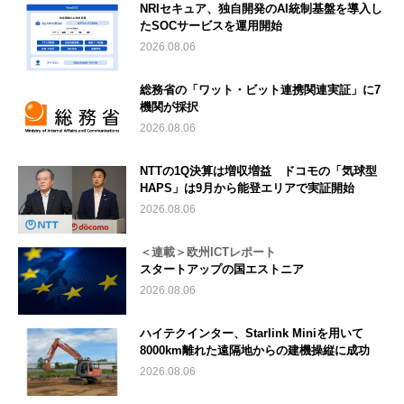
NRIセキュア、独自開発のAI統制基盤を導入し
たSOCサービスを運用開始
2026.08.06
総務省の「ワット・ビット連携関連実証」に7
機関が採択
2026.08.06
NTTの1Q決算は増収増益 ドコモの「気球型
HAPS」は9月から能登エリアで実証開始
2026.08.06
＜連載＞欧州ICTレポート
スタートアップの国エストニア
2026.08.06
ハイテクインター、Starlink Miniを用いて
8000km離れた遠隔地からの建機操縦に成功
2026.08.06