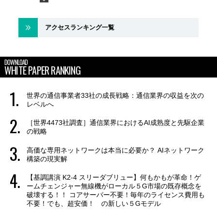
アクセスランキング一覧
DOWNLOAD
WHITE PAPER RANKING
世界の通信事業者33社の成長戦略：通信業界の収益を次の
レベルへ
［世界4473社調査］通信業界におけるAI成熟度と先駆企業
の戦略
高価な専用ネットワークは本当に必要か？ AIネットワーク
構築の現実解
【基調講演 K2-4 スリーダブリュー】何もかもが革命！ゲ
ームチェンジャー無線機がローカル５G市場の既存概念を
破壊する！！ コアサーバー不要！毎年のライセンス費用も
不要！でも、超安価！ の新しい５Gモデル