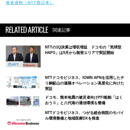
発表資料（NTT西日本）
RELATED ARTICLE
関連記事
NTTの1Q決算は増収増益 ドコモの「気球型
HAPS」は9月から能登エリアで実証開始
NTTドコモビジネス、IOWN APNを活用したチ
リ銅鉱山の遠隔オペレーション高度化に向けた
実証
ドコモ、熊本地震の被災者向けPFI船舶「はく
おうⅡ」と八代港の通信環境を整備
NTTドコモビジネス、つがる総合病院のモバイ
ル環境整備と地域医療DXを推進