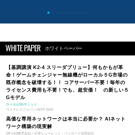
WHITE PAPER
ホワイトペーパー
【基調講演 K2-4 スリーダブリュー】何もかもが革
命！ゲームチェンジャー無線機がローカル５G市場の
既存概念を破壊する！！ コアサーバー不要！毎年の
ライセンス費用も不要！でも、超安価！ の新しい５
Gモデル
ローカル5Gサミット
ワイヤレスジャパン×WTP 2026
高価な専用ネットワークは本当に必要か？ AIネット
ワーク構築の現実解
SB C&S株式会社／日本ヒューレット・パッカード合同会社