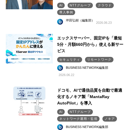
AI
NTTグループ
クラウド
導入事例
坪田弘樹（編集部）
2026.06.23
エックスサーバー、固定IPを「最短
5分・月額660円から」使える新サー
ビス
セキュリティ
リモートワーク
BUSINESS NETWORK編集部
2026.06.22
ドコモ、AIで通信品質を自動で最適
化するノキア製「MantaRay
AutoPilot」を導入
AI
NTTグループ
ネットワーク運用・監視
ノキア
BUSINESS NETWORK編集部