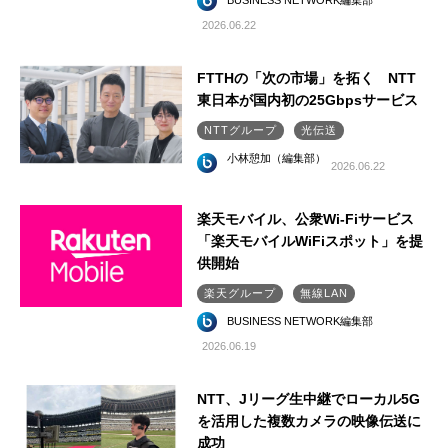
BUSINESS NETWORK編集部
2026.06.22
FTTHの「次の市場」を拓く NTT
東日本が国内初の25Gbpsサービス
NTTグループ
光伝送
小林憩加（編集部）
2026.06.22
楽天モバイル、公衆Wi-Fiサービス
「楽天モバイルWiFiスポット」を提
供開始
楽天グループ
無線LAN
BUSINESS NETWORK編集部
2026.06.19
NTT、Jリーグ生中継でローカル5G
を活用した複数カメラの映像伝送に
成功