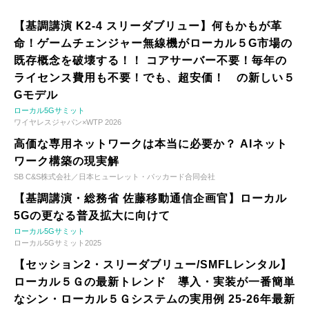
【基調講演 K2-4 スリーダブリュー】何もかもが革
命！ゲームチェンジャー無線機がローカル５G市場の
既存概念を破壊する！！ コアサーバー不要！毎年の
ライセンス費用も不要！でも、超安価！ の新しい５
Gモデル
ローカル5Gサミット
ワイヤレスジャパン×WTP 2026
高価な専用ネットワークは本当に必要か？ AIネット
ワーク構築の現実解
SB C&S株式会社／日本ヒューレット・パッカード合同会社
【基調講演・総務省 佐藤移動通信企画官】ローカル
5Gの更なる普及拡大に向けて
ローカル5Gサミット
ローカル5Gサミット2025
【セッション2・スリーダブリュー/SMFLレンタル】
ローカル５Ｇの最新トレンド 導入・実装が一番簡単
なシン・ローカル５Ｇシステムの実用例 25-26年最新