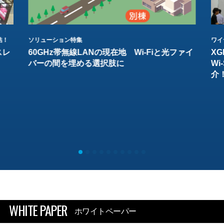
結！
ソリューション特集
ワイ
スレ
60GHz帯無線LANの現在地 Wi-Fiと光ファイ
XG
バーの間を埋める選択肢に
W
介
WHITE PAPER
ホワイトペーパー