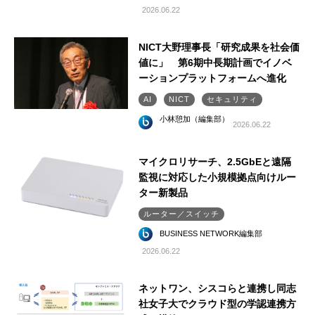
2026.06.22
NICT大野理事長「研究成果を社会価
値に」 第6期中長期計画でイノベ
ーションプラットフォームへ進化
AI
NICT
セキュリティ
小林憩加（編集部）
2026.06.22
マイクロリサーチ、2.5GbEと遠隔
監視に対応した小規模拠点向けルー
ター新製品
ルーター／スイッチ
BUSINESS NETWORK編集部
2026.06.22
ネットワン、シスコらと連携し同志
社女子大でクラウド型の学認連携方