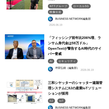
NTTグループ
ローカル5G
映像伝送
BUSINESS NETWORK編集部
2026.06.19
「フィッシング前年比206%増、ラ
ンサム身代金は59万ドル」
OpenTextが警告するAI時代のサイ
バー脅威
AI
セキュリティ
坪田弘樹（編集部）
2026.06.19
三和シヤッターのシャッター遠隔管
理システムにIIJの産業IoTソリュー
ションが採用
IIJ
IoT
BUSINESS NETWORK編集部