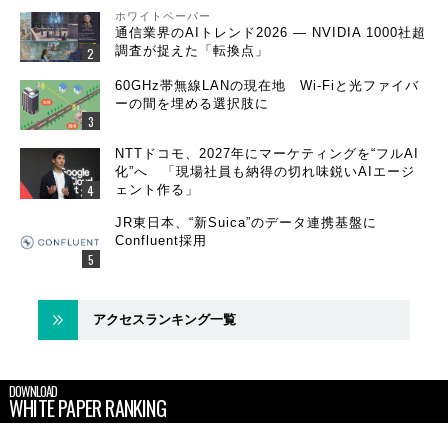
ホワイトペーパー
通信業界のAIトレンド2026 ― NVIDIA 1000社超
調査が捉えた「転換点」
60GHz帯無線LANの現在地 Wi-Fiと光ファイバ
ーの間を埋める選択肢に
NTTドコモ、2027年にマーケティングを“フルAI
化”へ 「現場社員も納得の切れ味鋭いAIエージ
ェント作る」
JR東日本、“新Suica”のデータ連携基盤に
Confluent採用
アクセスランキング一覧
DOWNLOAD
WHITE PAPER RANKING