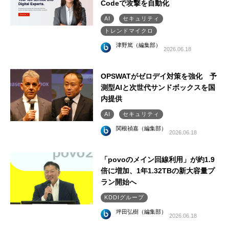
Codeで攻撃を自動化
AI
セキュリティ
トレンドマイクロ
津野篤（編集部）
2026.06.18
OPSWATがゼロデイ対策を強化 予
測型AIと次世代サンドボックスを国
内提供
AI
セキュリティ
関根禎嘉（編集部）
2026.06.18
「povoのメイン回線利用」が約1.9
倍に増加、1年1.32TBの新大容量プ
ラン開始へ
KDDIグループ
坪田弘樹（編集部）
2026.06.18