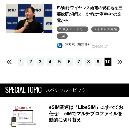
EV向けワイヤレス給電の現在地を三
菱総研が解説 まずは“停車中”の充
電から
コネクテッドカー
ワイヤレス給電
三菱
津野篤（編集部）
2026.06.17
1
2
3
4
5
6
7
8
9
10
SPECIAL TOPIC
スペシャルトピック
eSIM関連は「LibeSIM」にすべてお
任せ! eIMでマルチプロファイルを
動的に切り替え