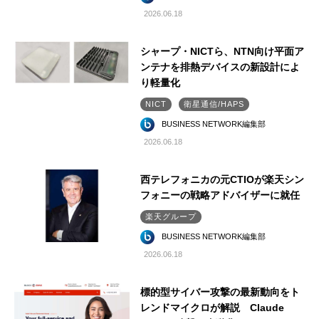
2026.06.18
シャープ・NICTら、NTN向け平面ア
ンテナを排熱デバイスの新設計によ
り軽量化
NICT
衛星通信/HAPS
BUSINESS NETWORK編集部
2026.06.18
西テレフォニカの元CTIOが楽天シン
フォニーの戦略アドバイザーに就任
楽天グループ
BUSINESS NETWORK編集部
2026.06.18
標的型サイバー攻撃の最新動向をト
レンドマイクロが解説 Claude