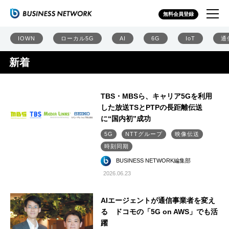
無料会員登録
IOWN
ローカル5G
AI
6G
IoT
通
新着
TBS・MBSら、キャリア5Gを利用
した放送TSとPTPの長距離伝送
に“国内初”成功
5G
NTTグループ
映像伝送
時刻同期
BUSINESS NETWORK編集部
2026.06.23
AIエージェントが通信事業者を変え
る ドコモの「5G on AWS」でも活
躍