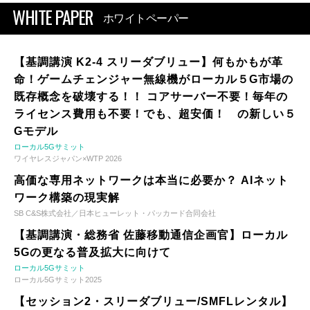
WHITE PAPER
ホワイトペーパー
【基調講演 K2-4 スリーダブリュー】何もかもが革
命！ゲームチェンジャー無線機がローカル５G市場の
既存概念を破壊する！！ コアサーバー不要！毎年の
ライセンス費用も不要！でも、超安価！ の新しい５
Gモデル
ローカル5Gサミット
ワイヤレスジャパン×WTP 2026
高価な専用ネットワークは本当に必要か？ AIネット
ワーク構築の現実解
SB C&S株式会社／日本ヒューレット・パッカード合同会社
【基調講演・総務省 佐藤移動通信企画官】ローカル
5Gの更なる普及拡大に向けて
ローカル5Gサミット
ローカル5Gサミット2025
【セッション2・スリーダブリュー/SMFLレンタル】