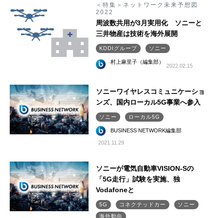
＜特集＞ネットワーク未来予想図
2022
周波数共用が3月実用化 ソニーと
三井物産は技術を海外展開
KDDIグループ
ソニー
村上麻里子（編集部）
2022.02.15
ソニーワイヤレスコミュニケーショ
ンズ、国内ローカル5G事業へ参入
ソニー
ローカル5G
BUSINESS NETWORK編集部
2021.11.29
ソニーが電気自動車VISION-Sの
「5G走行」試験を実施、独
Vodafoneと
5G
コネクテッドカー
ソニー
海外動向