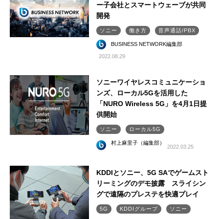
ー子会社とスマートウェーブが共同
開発
ソニー
働き方
音声通話/PBX
BUSINESS NETWORK編集部
2022.08.29
ソニーワイヤレスコミュニケーショ
ンズ、ローカル5Gを活用した
「NURO Wireless 5G」を4月1日提
供開始
ソニー
ローカル5G
村上麻里子（編集部）
2022.03.25
KDDIとソニー、5G SAでゲームスト
リーミングのデモ披露 スライシン
グで遠隔のプレステを快適プレイ
5G
KDDIグループ
ソニー