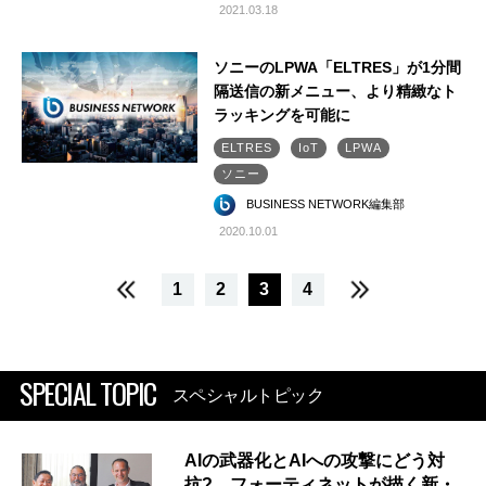
2021.03.18
ソニーのLPWA「ELTRES」が1分間
隔送信の新メニュー、より精緻なト
ラッキングを可能に
ELTRES
IoT
LPWA
ソニー
BUSINESS NETWORK編集部
2020.10.01
1
2
3
4
SPECIAL TOPIC
スペシャルトピック
AIの武器化とAIへの攻撃にどう対
抗? フォーティネットが描く新・