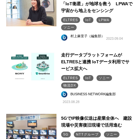
「IoT衛星」が地球を救う LPWAで
宇宙から地上をセンシング
ELTRES
IoT
LPWA
ソニー
村上麻里子（編集部）
2023.09.04
走行データプラットフォームが
ELTRESと連携 IoTデータ利用でサ
ービス拡大へ
ELTRES
IoT
ソニー
物流DX
BUSINESS NETWORK編集部
2023.08.28
5GでIP映像伝送は産業全体へ 建設
現場や災害復旧現場で活用進む
5G
NTTグループ
ソニー