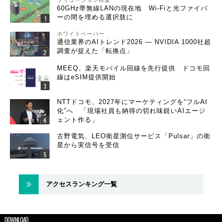
ソリューション特集
60GHz帯無線LANの現在地 Wi-Fiと光ファイバ
ーの間を埋める選択肢に
ホワイトペーパー
通信業界のAIトレンド2026 ― NVIDIA 1000社超
調査が捉えた「転換点」
MEEQ、楽天モバイル回線を先行提供 ドコモ回
線はeSIM提供開始
NTTドコモ、2027年にマーケティングを“フルAI
化”へ 「現場社員も納得の切れ味鋭いAIエージ
ェント作る」
古野電気、LEO衛星測位サービス「Pulsar」の衛
星から実信号を受信
アクセスランキング一覧
DOWNLOAD