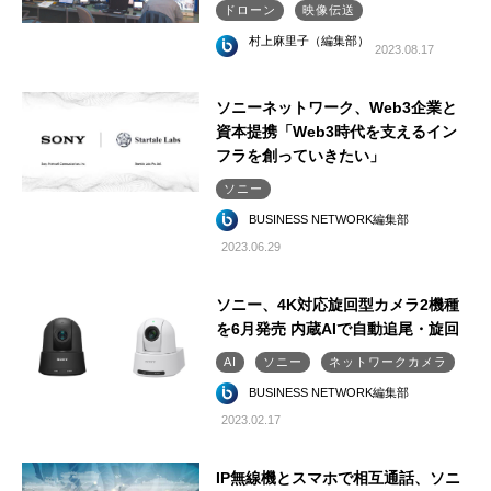
ドローン
映像伝送
村上麻里子（編集部）
2023.08.17
ソニーネットワーク、Web3企業と
資本提携「Web3時代を支えるイン
フラを創っていきたい」
ソニー
BUSINESS NETWORK編集部
2023.06.29
ソニー、4K対応旋回型カメラ2機種
を6月発売 内蔵AIで自動追尾・旋回
AI
ソニー
ネットワークカメラ
BUSINESS NETWORK編集部
2023.02.17
IP無線機とスマホで相互通話、ソニ