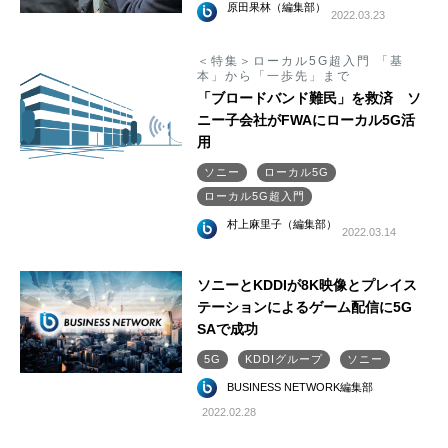
原田果林（編集部）
2022.03.23
＜特集＞ローカル5G超入門 「基
本」から「一歩先」まで
「ブロードバンド難民」を救済 ソ
ニー子会社がFWAにローカル5G活
用
ソニー
ローカル5G
ローカル5G超入門
村上麻里子（編集部）
2022.03.14
ソニーとKDDIが8K映像とプレイス
テーションによるゲーム配信に5G
SAで成功
5G
KDDIグループ
ソニー
BUSINESS NETWORK編集部
2022.02.28