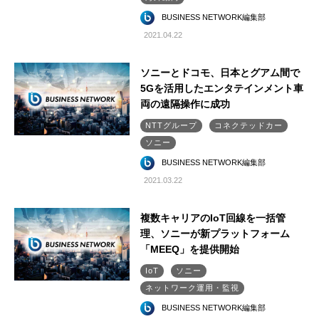
BUSINESS NETWORK編集部
2021.04.22
ソニーとドコモ、日本とグアム間で
5Gを活用したエンタテインメント車
両の遠隔操作に成功
NTTグループ
コネクテッドカー
ソニー
BUSINESS NETWORK編集部
2021.03.22
複数キャリアのIoT回線を一括管
理、ソニーが新プラットフォーム
「MEEQ」を提供開始
IoT
ソニー
ネットワーク運用・監視
BUSINESS NETWORK編集部