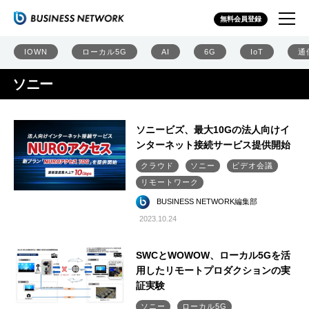
無料会員登録
IOWN
ローカル5G
AI
6G
IoT
通
ソニー
ソニービズ、最大10Gの法人向けイ
ンターネット接続サービス提供開始
クラウド
ソニー
ビデオ会議
リモートワーク
BUSINESS NETWORK編集部
2023.10.24
SWCとWOWOW、ローカル5Gを活
用したリモートプロダクションの実
証実験
ソニー
ローカル5G