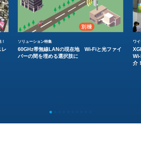
結！
ソリューション特集
ワイ
スレ
60GHz帯無線LANの現在地 Wi-Fiと光ファイ
XG
バーの間を埋める選択肢に
W
介