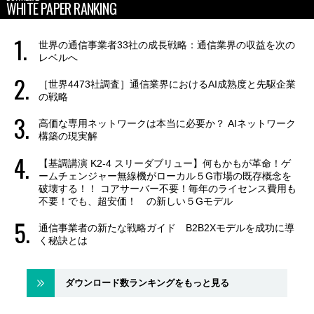
WHITE PAPER RANKING
世界の通信事業者33社の成長戦略：通信業界の収益を次の
レベルへ
［世界4473社調査］通信業界におけるAI成熟度と先駆企業
の戦略
高価な専用ネットワークは本当に必要か？ AIネットワーク
構築の現実解
【基調講演 K2-4 スリーダブリュー】何もかもが革命！ゲ
ームチェンジャー無線機がローカル５G市場の既存概念を
破壊する！！ コアサーバー不要！毎年のライセンス費用も
不要！でも、超安価！ の新しい５Gモデル
通信事業者の新たな戦略ガイド B2B2Xモデルを成功に導
く秘訣とは
ダウンロード数ランキングをもっと見る