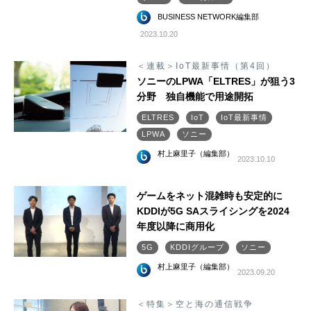
BUSINESS NETWORK編集部
2023.10.20
＜連載＞IoT最新事情（第4回）
ソニーのLPWA「ELTRES」が狙う3
分野 独自機能で用途開拓
ELTRES
IoT
IoT最新事情
LPWA
ソニー
村上麻里子（編集部）
2023.10.10
ゲームをネット混雑時も安定的に
KDDIが5G SAスライシングを2024
年度以降に商用化
5G
KDDIグループ
ソニー
村上麻里子（編集部）
2023.09.20
＜特集＞空と海の通信戦争