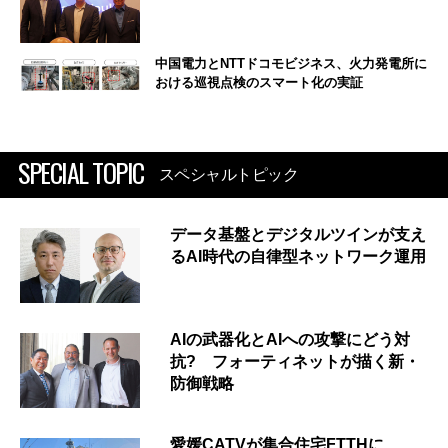
中国電力とNTTドコモビジネス、火力発電所に
おける巡視点検のスマート化の実証
SPECIAL TOPIC
スペシャルトピック
データ基盤とデジタルツインが支え
るAI時代の自律型ネットワーク運用
AIの武器化とAIへの攻撃にどう対
抗? フォーティネットが描く新・
防御戦略
愛媛CATVが集合住宅FTTHに