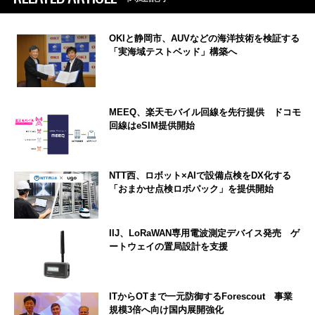
OKIと静岡市、AUVなどの海洋技術を検証する
「実海域テストベッド」構築へ
MEEQ、楽天モバイル回線を先行提供 ドコモ
回線はeSIM提供開始
NTT西、ロボット×AIで設備点検をDX化する
「おまかせ点検ロボパック」を提供開始
IIJ、LoRaWAN専用電波測定デバイス発売 ゲ
ートウェイの置局設計を支援
ITからOTまで一元防御するForescout 事業
規模3倍へ向け国内展開強化