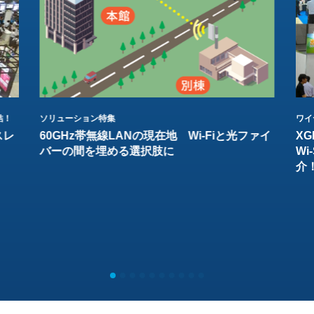
結！
ソリューション特集
ワイ
スレ
60GHz帯無線LANの現在地 Wi-Fiと光ファイ
XG
バーの間を埋める選択肢に
W
介