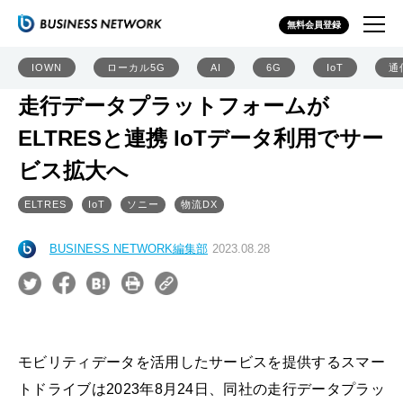
無料会員登録
IOWN
ローカル5G
AI
6G
IoT
通
走行データプラットフォームが
ELTRESと連携 IoTデータ利用でサー
ビス拡大へ
ELTRES
IoT
ソニー
物流DX
BUSINESS NETWORK編集部
2023.08.28
モビリティデータを活用したサービスを提供するスマー
トドライブは2023年8月24日、同社の走行データプラッ