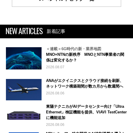
NEW ARTICLES
新着記事
＜連載＞6G時代の新・業界地図
MNO×NTNの新秩序 MNOとNTN事業者の関
係は変化するか？
2026.08.07
ANAがエクイニクスとクラウド接続を刷新、
ネットワーク構築期間が数カ月から数週間へ
2026.08.06
東陽テクニカがAIデータセンター向け「Ultra
Ethernet」検証機能を提供、VIAVI TestCenter
に機能追加
2026.08.06