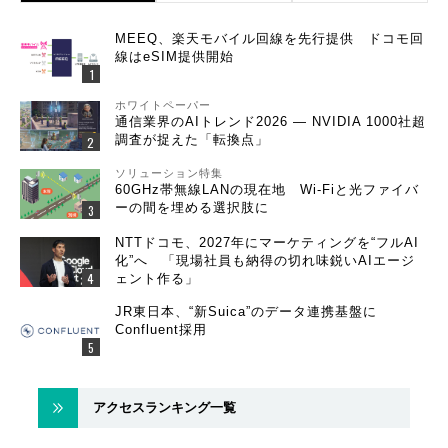
MEEQ、楽天モバイル回線を先行提供 ドコモ回
線はeSIM提供開始
ホワイトペーパー
通信業界のAIトレンド2026 ― NVIDIA 1000社超
調査が捉えた「転換点」
ソリューション特集
60GHz帯無線LANの現在地 Wi-Fiと光ファイバ
ーの間を埋める選択肢に
NTTドコモ、2027年にマーケティングを“フルAI
化”へ 「現場社員も納得の切れ味鋭いAIエージ
ェント作る」
JR東日本、“新Suica”のデータ連携基盤に
Confluent採用
アクセスランキング一覧