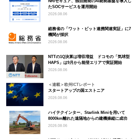
NRIセキュア、独自開発のAI統制基盤を導入し
たSOCサービスを運用開始
2026.08.06
総務省の「ワット・ビット連携関連実証」に7
機関が採択
2026.08.06
NTTの1Q決算は増収増益 ドコモの「気球型
HAPS」は9月から能登エリアで実証開始
2026.08.06
＜連載＞欧州ICTレポート
スタートアップの国エストニア
2026.08.06
ハイテクインター、Starlink Miniを用いて
8000km離れた遠隔地からの建機操縦に成功
2026.08.06