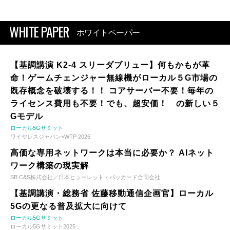
WHITE PAPER
ホワイトペーパー
【基調講演 K2-4 スリーダブリュー】何もかもが革
命！ゲームチェンジャー無線機がローカル５G市場の
既存概念を破壊する！！ コアサーバー不要！毎年の
ライセンス費用も不要！でも、超安価！ の新しい５
Gモデル
ローカル5Gサミット
ワイヤレスジャパン×WTP 2026
高価な専用ネットワークは本当に必要か？ AIネット
ワーク構築の現実解
SB C&S株式会社／日本ヒューレット・パッカード合同会社
【基調講演・総務省 佐藤移動通信企画官】ローカル
5Gの更なる普及拡大に向けて
ローカル5Gサミット
ローカル5Gサミット2025