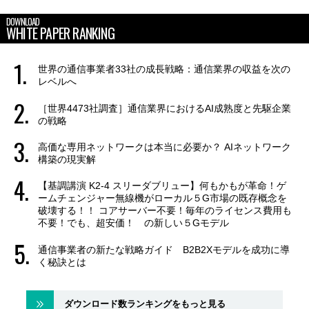
DOWNLOAD
WHITE PAPER RANKING
世界の通信事業者33社の成長戦略：通信業界の収益を次の
レベルへ
［世界4473社調査］通信業界におけるAI成熟度と先駆企業
の戦略
高価な専用ネットワークは本当に必要か？ AIネットワーク
構築の現実解
【基調講演 K2-4 スリーダブリュー】何もかもが革命！ゲ
ームチェンジャー無線機がローカル５G市場の既存概念を
破壊する！！ コアサーバー不要！毎年のライセンス費用も
不要！でも、超安価！ の新しい５Gモデル
通信事業者の新たな戦略ガイド B2B2Xモデルを成功に導
く秘訣とは
ダウンロード数ランキングをもっと見る