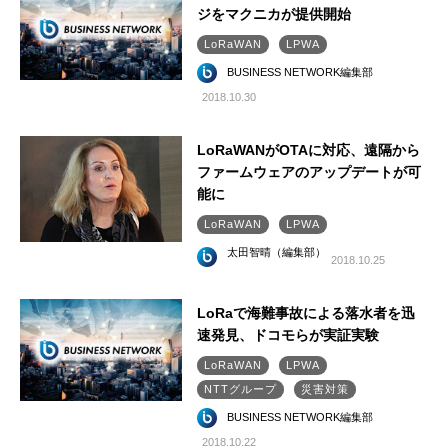
ジをマクニカが提供開始
LoRaWAN
LPWA
BUSINESS NETWORK編集部
2018.10.30
LoRaWANがOTAに対応、遠隔から
ファームウェアのアップデートが可
能に
LoRaWAN
LPWA
太田智晴（編集部）
2018.10.25
LoRaで海難事故による落水者を迅
速発見、ドコモらが実証実験
LoRaWAN
LPWA
NTTグループ
災害対策
BUSINESS NETWORK編集部
2018.10.22