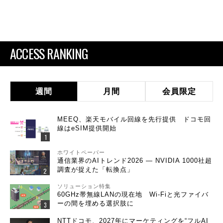
ACCESS RANKING
週間
月間
会員限定
MEEQ、楽天モバイル回線を先行提供 ドコモ回
線はeSIM提供開始
ホワイトペーパー
通信業界のAIトレンド2026 ― NVIDIA 1000社超
調査が捉えた「転換点」
ソリューション特集
60GHz帯無線LANの現在地 Wi-Fiと光ファイバ
ーの間を埋める選択肢に
NTTドコモ、2027年にマーケティングを“フルAI