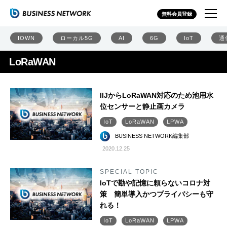
無料会員登録
IOWN
ローカル5G
AI
6G
IoT
通
LoRaWAN
IIJからLoRaWAN対応のため池用水
位センサーと静止画カメラ
IoT
LoRaWAN
LPWA
BUSINESS NETWORK編集部
2020.12.25
SPECIAL TOPIC
IoTで勘や記憶に頼らないコロナ対
策 簡単導入かつプライバシーも守
れる！
IoT
LoRaWAN
LPWA