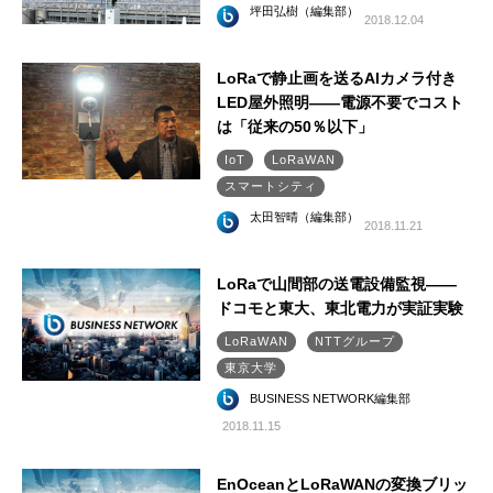
坪田弘樹（編集部）
2018.12.04
LoRaで静止画を送るAIカメラ付き
LED屋外照明――電源不要でコスト
は「従来の50％以下」
IoT
LoRaWAN
スマートシティ
太田智晴（編集部）
2018.11.21
LoRaで山間部の送電設備監視――
ドコモと東大、東北電力が実証実験
LoRaWAN
NTTグループ
東京大学
BUSINESS NETWORK編集部
2018.11.15
EnOceanとLoRaWANの変換ブリッ