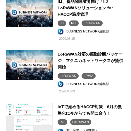
IIJ、食品関連業界向け「IIJ
LoRaWANソリューション for
HACCP温度管理」
IIJ
IoT
LoRaWAN
BUSINESS NETWORK編集部
2020.06.15
LoRaWAN対応の振動診断パッケー
ジ マクニカネットワークスが提供
開始
LoRaWAN
LPWA
BUSINESS NETWORK編集部
2020.06.03
IoTで始めるHACCP対策 6月の義
務化に今からでも間に合う！
IoT
LoRaWAN
村上麻里子（編集部）