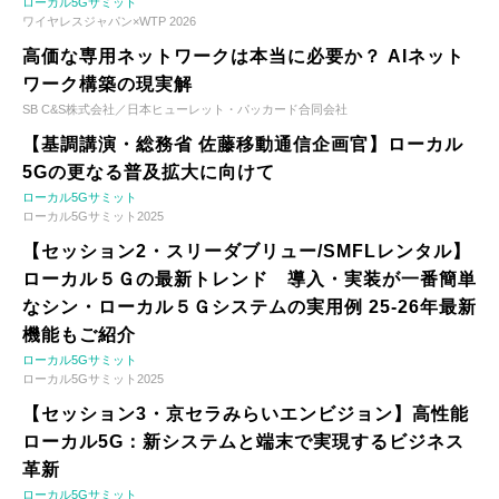
ローカル5Gサミット
ワイヤレスジャパン×WTP 2026
高価な専用ネットワークは本当に必要か？ AIネット
ワーク構築の現実解
SB C&S株式会社／日本ヒューレット・パッカード合同会社
【基調講演・総務省 佐藤移動通信企画官】ローカル
5Gの更なる普及拡大に向けて
ローカル5Gサミット
ローカル5Gサミット2025
【セッション2・スリーダブリュー/SMFLレンタル】
ローカル５Ｇの最新トレンド 導入・実装が一番簡単
なシン・ローカル５Ｇシステムの実用例 25-26年最新
機能もご紹介
ローカル5Gサミット
ローカル5Gサミット2025
【セッション3・京セラみらいエンビジョン】高性能
ローカル5G：新システムと端末で実現するビジネス
革新
ローカル5Gサミット