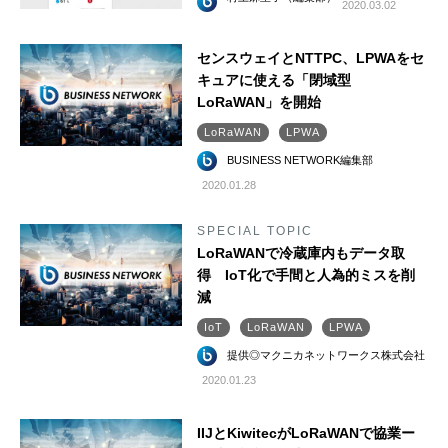
2020.03.02
センスウェイとNTTPC、LPWAをセ
キュアに使える「閉域型
LoRaWAN」を開始
LoRaWAN
LPWA
BUSINESS NETWORK編集部
2020.01.28
SPECIAL TOPIC
LoRaWANで冷蔵庫内もデータ取
得 IoT化で手間と人為的ミスを削
減
IoT
LoRaWAN
LPWA
提供◎マクニカネットワークス株式会社
2020.01.23
IIJとKiwitecがLoRaWANで協業ー