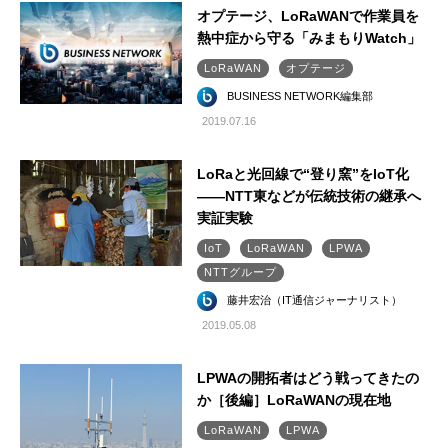
オプテージ、LoRaWANで作業員を
熱中症から守る「みまもりWatch」
LoRaWAN
オプテージ
BUSINESS NETWORK編集部
2019.07.16
LoRaと光回線で“登り窯”をIoT化
――NTT東などが伝統技術の継承へ
実証実験
IoT
LoRaWAN
LPWA
NTTグループ
藤井宏治（IT通信ジャーナリスト）
2019.05.08
LPWAの開拓者はどう戦ってきたの
か［後編］LoRaWANの現在地
LoRaWAN
LPWA