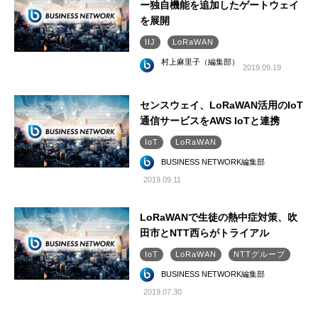
ー独自機能を追加したゲートウェイ
を展開
IIJ
LoRaWAN
村上麻里子（編集部）
2019.09.19
センスウェイ、LoRaWAN活用のIoT
通信サービスをAWS IoTと連携
IoT
LoRaWAN
BUSINESS NETWORK編集部
2019.09.11
LoRaWANで生徒の熱中症対策、吹
田市とNTT西らがトライアル
IoT
LoRaWAN
NTTグループ
BUSINESS NETWORK編集部
2019.07.30