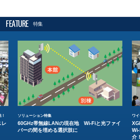
FEATURE
特集
結！
ソリューション特集
ワイ
スレ
60GHz帯無線LANの現在地 Wi-Fiと光ファイ
XG
バーの間を埋める選択肢に
W
介