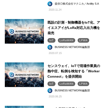
提供◎株式会社マクニカ／Actility S.A
2020.11.24
既設の計測・制御機器をIoT化、ア
イエスアイがLoRa対応入出力機を
発売
IoT
LoRaWAN
LPWA
BUSINESS NETWORK編集部
2020.07.15
センスウェイ、IoTで現場作業員の
熱中症、転倒を検知する「Worker
Connect」を提供開始
IoT
LoRaWAN
LPWA
BUSINESS NETWORK編集部
2020.06.25