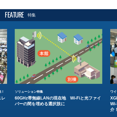
FEATURE
特集
結！
ソリューション特集
ワイ
スレ
60GHz帯無線LANの現在地 Wi-Fiと光ファイ
XG
バーの間を埋める選択肢に
W
介