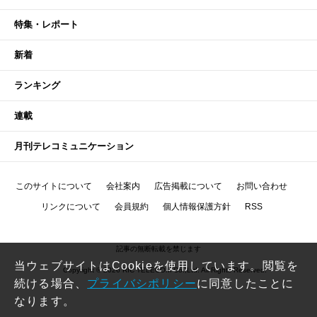
特集・レポート
新着
ランキング
連載
月刊テレコミュニケーション
このサイトについて
会社案内
広告掲載について
お問い合わせ
リンクについて
会員規約
個人情報保護方針
RSS
記事の無断転載を禁じます
当ウェブサイトはCookieを使用しています。閲覧を
Copyright © 2026 RIC TELECOM Co.,Ltd. All Rights Reserved.
続ける場合、
プライバシポリシー
に同意したことに
なります。