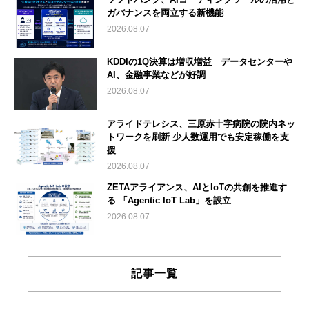
ガバナンスを両立する新機能
2026.08.07
KDDIの1Q決算は増収増益 データセンターや
AI、金融事業などが好調
2026.08.07
アライドテレシス、三原赤十字病院の院内ネッ
トワークを刷新 少人数運用でも安定稼働を支
援
2026.08.07
ZETAアライアンス、AIとIoTの共創を推進す
る 「Agentic IoT Lab」を設立
2026.08.07
記事一覧