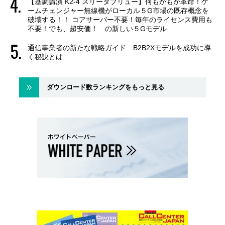
【基調講演 K2-4 スリーダブリュー】何もかもが革命！ゲ
ームチェンジャー無線機がローカル５G市場の既存概念を
破壊する！！ コアサーバー不要！毎年のライセンス費用も
不要！でも、超安価！ の新しい５Gモデル
通信事業者の新たな戦略ガイド B2B2Xモデルを成功に導
く秘訣とは
ダウンロード数ランキングをもっと見る