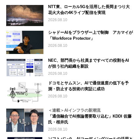
NTT東、ローカル5Gを活用した長岡まつり大
花火大会の4Kライブ配信を実現
2026.08.10
シャドーAIをブラウザー上で制御 アカマイが
「Workforce Protector」
2026.08.10
NEC、部門長から社員まですべての役割をAI
が担う社内組織を新設
2026.08.10
ドコモとサムスン、AIで通信速度の低下を予
測・防止する技術の実証に成功
2026.08.10
＜連載＞AIインフラの新潮流
「通信融合でAI推論需要取り込む」KDDI 佐藤
氏・桜井氏
2026.08.10
ソフトバンク、AIコーディングツールの活用と