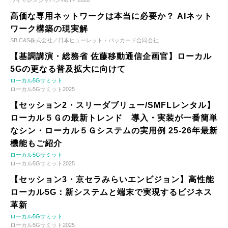
ワイヤレスジャパン×WTP 2026
高価な専用ネットワークは本当に必要か？ AIネット
ワーク構築の現実解
SB C&S株式会社／日本ヒューレット・パッカード合同会社
【基調講演・総務省 佐藤移動通信企画官】ローカル
5Gの更なる普及拡大に向けて
ローカル5Gサミット
ローカル5Gサミット2025
【セッション2・スリーダブリュー/SMFLレンタル】
ローカル５Ｇの最新トレンド 導入・実装が一番簡単
なシン・ローカル５Ｇシステムの実用例 25-26年最新
機能もご紹介
ローカル5Gサミット
ローカル5Gサミット2025
【セッション3・京セラみらいエンビジョン】高性能
ローカル5G：新システムと端末で実現するビジネス
革新
ローカル5Gサミット
ローカル5Gサミット2025