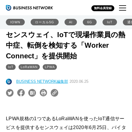
無料会員登録
IOWN
ローカル5G
AI
6G
IoT
通
センスウェイ、IoTで現場作業員の熱
中症、転倒を検知する「Worker
Connect」を提供開始
IoT
LoRaWAN
LPWA
BUSINESS NETWORK編集部
2020.06.25
LPWA規格の1つであるLoRaWANを使ったIoT通信サー
ビスを提供するセンスウェイは2020年6月25日、バイタ