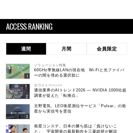
ACCESS RANKING
週間
月間
会員限定
ソリューション特集
60GHz帯無線LANの現在地 Wi-Fiと光ファイバ
ーの間を埋める選択肢に
ホワイトペーパー
通信業界のAIトレンド2026 ― NVIDIA 1000社超
調査が捉えた「転換点」
古野電気、LEO衛星測位サービス「Pulsar」の衛
星から実信号を受信
衛星コンステ、日本の勝ち筋は「負けないこ
と」 宇宙開発の最新動向を三菱総研が解説