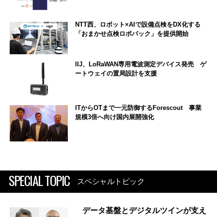
NTT西、ロボット×AIで設備点検をDX化する
「おまかせ点検ロボパック」を提供開始
IIJ、LoRaWAN専用電波測定デバイス発売 ゲ
ートウェイの置局設計を支援
ITからOTまで一元防御するForescout 事業
規模3倍へ向け国内展開強化
SPECIAL TOPIC
スペシャルトピック
データ基盤とデジタルツインが支え