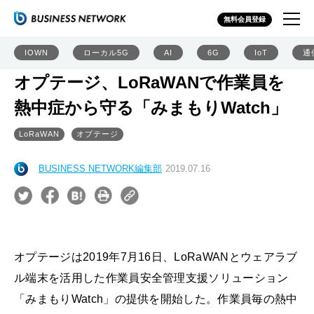
無料会員登録
IOWN
ローカル5G
AI
6G
IoT
通
オプテージ、LoRaWANで作業員を
熱中症から守る「みまもりWatch」
LoRaWAN
オプテージ
BUSINESS NETWORK編集部
2019.07.16
オプテージは2019年7月16日、LoRaWANとウェアラブ
ル端末を活用した作業員安全管理支援ソリューション
「みまもりWatch」の提供を開始した。作業員毎の熱中