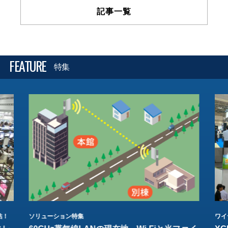
記事一覧
FEATURE
特集
結！
ソリューション特集
ワイ