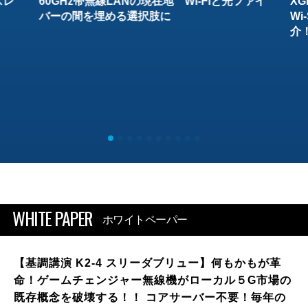
スレ
60GHz帯無線LANの現在地 Wi-Fiと光ファイ
XG
バーの間を埋める選択肢に
W
介
WHITE PAPER
ホワイトペーパー
【基調講演 K2-4 スリーダブリュー】何もかもが革
命！ゲームチェンジャー無線機がローカル５G市場の
既存概念を破壊する！！ コアサーバー不要！毎年の