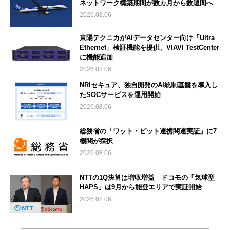
ネットワーク構築期間が数カ月から数週間へ
2026.08.06
東陽テクニカがAIデータセンター向け「Ultra
Ethernet」検証機能を提供、VIAVI TestCenter
に機能追加
2026.08.06
NRIセキュア、独自開発のAI統制基盤を導入し
たSOCサービスを運用開始
2026.08.06
総務省の「ワット・ビット連携関連実証」に7
機関が採択
2026.08.06
NTTの1Q決算は増収増益 ドコモの「気球型
HAPS」は9月から能登エリアで実証開始
2026.08.06