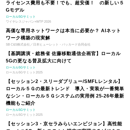
ライセンス費用も不要！でも、超安価！ の新しい５
Gモデル
ローカル5Gサミット
ワイヤレスジャパン×WTP 2026
高価な専用ネットワークは本当に必要か？ AIネット
ワーク構築の現実解
SB C&S株式会社／日本ヒューレット・パッカード合同会社
【基調講演・総務省 佐藤移動通信企画官】ローカル
5Gの更なる普及拡大に向けて
ローカル5Gサミット
ローカル5Gサミット2025
【セッション2・スリーダブリュー/SMFLレンタル】
ローカル５Ｇの最新トレンド 導入・実装が一番簡単
なシン・ローカル５Ｇシステムの実用例 25-26年最新
機能もご紹介
ローカル5Gサミット
ローカル5Gサミット2025
【セッション3・京セラみらいエンビジョン】高性能