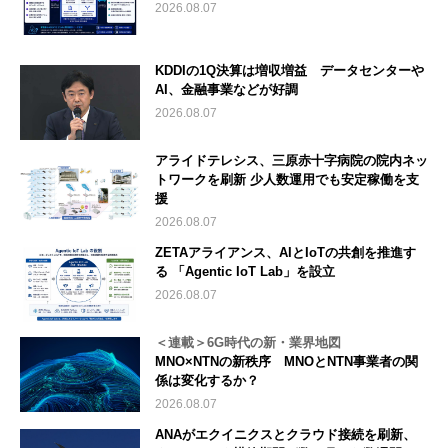
2026.08.07
KDDIの1Q決算は増収増益 データセンターや
AI、金融事業などが好調
2026.08.07
アライドテレシス、三原赤十字病院の院内ネッ
トワークを刷新 少人数運用でも安定稼働を支
援
2026.08.07
ZETAアライアンス、AIとIoTの共創を推進す
る 「Agentic IoT Lab」を設立
2026.08.07
＜連載＞6G時代の新・業界地図
MNO×NTNの新秩序 MNOとNTN事業者の関
係は変化するか？
2026.08.07
ANAがエクイニクスとクラウド接続を刷新、