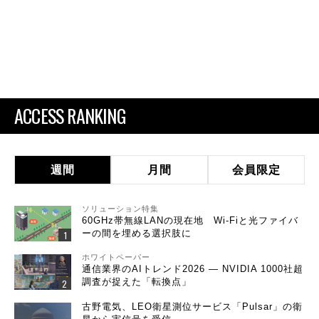
ACCESS RANKING
週間
月間
会員限定
ソリューション特集
60GHz帯無線LANの現在地 Wi-Fiと光ファイバ
ーの間を埋める選択肢に
ホワイトペーパー
通信業界のAIトレンド2026 ― NVIDIA 1000社超
調査が捉えた「転換点」
古野電気、LEO衛星測位サービス「Pulsar」の衛