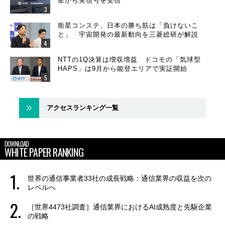
星から実信号を受信
衛星コンステ、日本の勝ち筋は「負けないこ
と」 宇宙開発の最新動向を三菱総研が解説
NTTの1Q決算は増収増益 ドコモの「気球型
HAPS」は9月から能登エリアで実証開始
アクセスランキング一覧
DOWNLOAD
WHITE PAPER RANKING
世界の通信事業者33社の成長戦略：通信業界の収益を次の
レベルへ
［世界4473社調査］通信業界におけるAI成熟度と先駆企業
の戦略