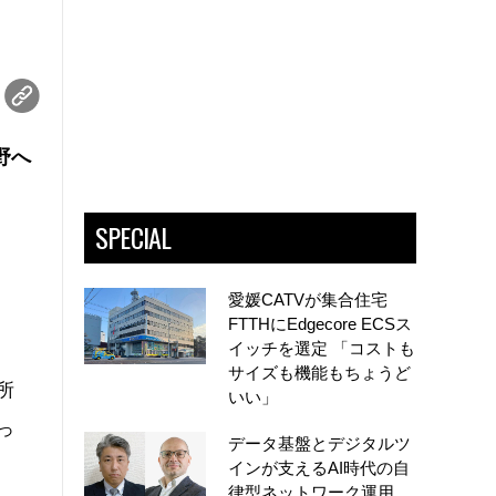
野へ
SPECIAL
愛媛CATVが集合住宅
FTTHにEdgecore ECSス
イッチを選定 「コストも
サイズも機能もちょうど
所
いい」
っ
データ基盤とデジタルツ
インが支えるAI時代の自
律型ネットワーク運用