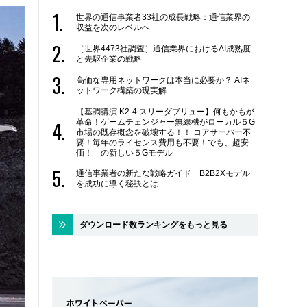
世界の通信事業者33社の成長戦略：通信業界の
収益を次のレベルへ
［世界4473社調査］通信業界におけるAI成熟度
と先駆企業の戦略
高価な専用ネットワークは本当に必要か？ AIネ
ットワーク構築の現実解
【基調講演 K2-4 スリーダブリュー】何もかもが
革命！ゲームチェンジャー無線機がローカル５G
市場の既存概念を破壊する！！ コアサーバー不
要！毎年のライセンス費用も不要！でも、超安
価！ の新しい５Gモデル
通信事業者の新たな戦略ガイド B2B2Xモデル
を成功に導く秘訣とは
ダウンロード数ランキングをもっと見る