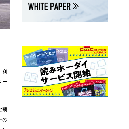
、利
ター
空飛
ーの