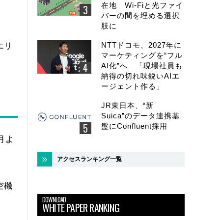
在地 Wi-Fiと光ファイ
バーの間を埋める選択
肢に
ド
NTTドコモ、2027年に
エリ
マーケティングを“フル
AI化”へ 「現場社員も
納得の切れ味鋭いAIエ
ージェント作る」
JR東日本、“新
Suica”のデータ連携基
盤にConfluent採用
月よ
アクセスランキング一覧
空機
DOWNLOAD
WHITE PAPER RANKING