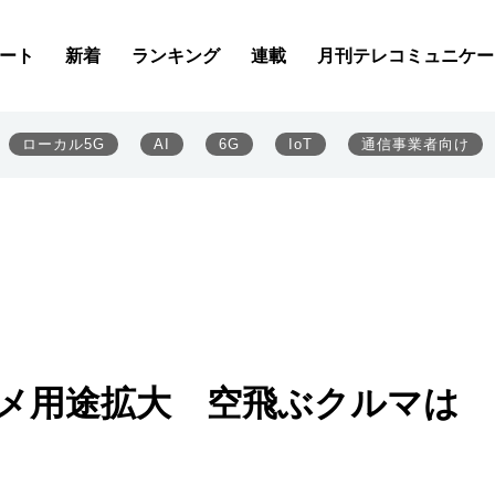
ート
新着
ランキング
連載
月刊テレコミュニケー
ローカル5G
AI
6G
IoT
通信事業者向け
タメ用途拡大 空飛ぶクルマは