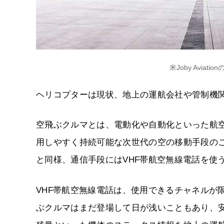
米Joby Aviatio
ヘリコプターは現状、地上の運航会社や管制機関
空飛ぶクルマとは、電動化や自動化といった航
用しやすく持続可能な次世代の空の移動手段の
と同様、通信手段にはVHF帯航空無線電話を使
VHF帯航空無線電話は、使用できるチャネルが
ぶクルマはまだ登場して日が浅いこともあり、