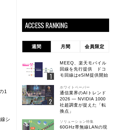
ACCESS RANKING
週間
月間
会員限定
MEEQ、楽天モバイル
回線を先行提供 ドコ
モ回線はeSIM提供開始
ホワイトペーパー
の1
通信業界のAIトレンド
2026 ― NVIDIA 1000
社超調査が捉えた「転
換点」
無線シ
ソリューション特集
60GHz帯無線LANの現
。