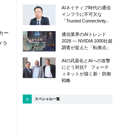
AIネイティブ時代の通信
インフラに不可欠な
「Trusted Connectivity」
カー
通信業界のAIトレンド
2026 ― NVIDIA 1000社超
メラ
調査が捉えた「転換点」
AIの武器化とAIへの攻撃
にどう対抗? フォーテ
ィネットが描く新・防御
戦略
スペシャル一覧