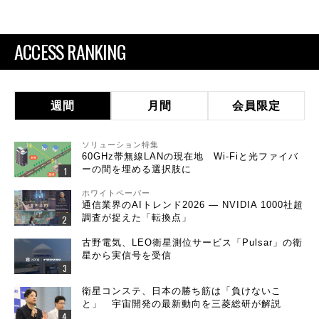
ACCESS RANKING
週間
月間
会員限定
ソリューション特集
60GHz帯無線LANの現在地 Wi-Fiと光ファイバ
ーの間を埋める選択肢に
ホワイトペーパー
通信業界のAIトレンド2026 ― NVIDIA 1000社超
調査が捉えた「転換点」
古野電気、LEO衛星測位サービス「Pulsar」の衛
星から実信号を受信
衛星コンステ、日本の勝ち筋は「負けないこ
と」 宇宙開発の最新動向を三菱総研が解説