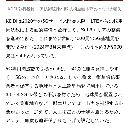
KDDI 執行役員 コア技術統括本部 技術企画本部長の前田大輔氏
KDDIは2020年の5Gサービス開始以降、LTEからの転用
周波数による面的整備と並行して、Sub6エリアの整備
を進めてきた。これまでに約9万4000局の5G基地局を
開設済みだ（2024年3月末時点）。このうち約3万9000
局はSub6となっている。
5G専用周波数であるSub6は、5Gの性能を発揮しやす
く、5Gの「本命」とされる。しかし従来、衛星通信事
業者が保有する地球局と人工衛星局間で利用している
3.6～4.2GHz帯との干渉を防ぐため、地球局が配置され
ている関東地方など一部エリアでは、出力を制限する必
要があった。加えて、人工衛星との干渉を避けるため、
アンテナ角度も適正値よりも下げて設定していた。