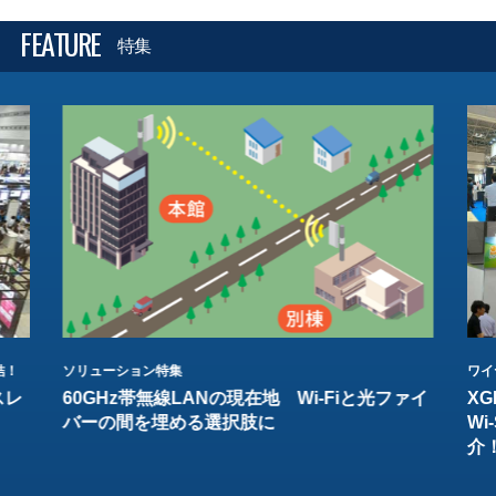
FEATURE
特集
結！
ソリューション特集
ワイ
スレ
60GHz帯無線LANの現在地 Wi-Fiと光ファイ
XG
バーの間を埋める選択肢に
W
介