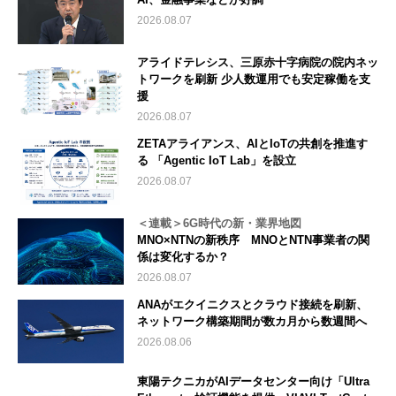
2026.08.07
アライドテレシス、三原赤十字病院の院内ネッ
トワークを刷新 少人数運用でも安定稼働を支
援
2026.08.07
ZETAアライアンス、AIとIoTの共創を推進す
る 「Agentic IoT Lab」を設立
2026.08.07
＜連載＞6G時代の新・業界地図
MNO×NTNの新秩序 MNOとNTN事業者の関
係は変化するか？
2026.08.07
ANAがエクイニクスとクラウド接続を刷新、
ネットワーク構築期間が数カ月から数週間へ
2026.08.06
東陽テクニカがAIデータセンター向け「Ultra