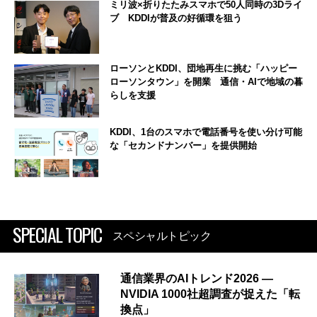
ミリ波×折りたたみスマホで50人同時の3Dライ
ブ KDDIが普及の好循環を狙う
ローソンとKDDI、団地再生に挑む「ハッピー
ローソンタウン」を開業 通信・AIで地域の暮
らしを支援
KDDI、1台のスマホで電話番号を使い分け可能
な「セカンドナンバー」を提供開始
SPECIAL TOPIC
スペシャルトピック
通信業界のAIトレンド2026 ―
NVIDIA 1000社超調査が捉えた「転
換点」