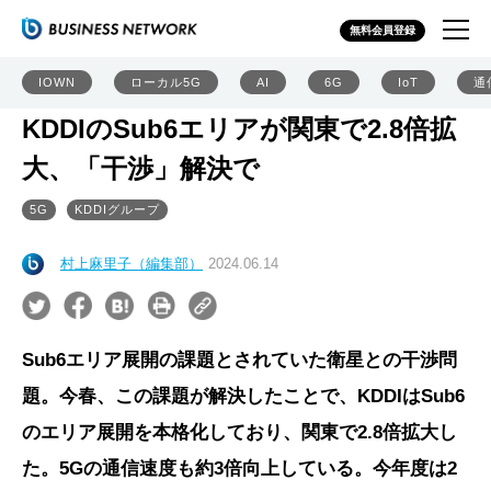
無料会員登録
IOWN
ローカル5G
AI
6G
IoT
通
KDDIのSub6エリアが関東で2.8倍拡
大、「干渉」解決で
5G
KDDIグループ
村上麻里子（編集部）
2024.06.14
Sub6エリア展開の課題とされていた衛星との干渉問
題。今春、この課題が解決したことで、KDDIはSub6
のエリア展開を本格化しており、関東で2.8倍拡大し
た。5Gの通信速度も約3倍向上している。今年度は2