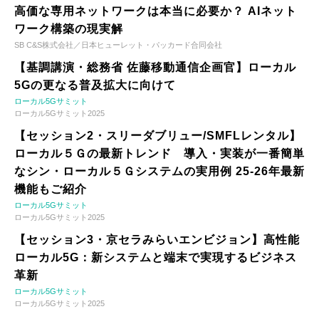
高価な専用ネットワークは本当に必要か？ AIネット
ワーク構築の現実解
SB C&S株式会社／日本ヒューレット・パッカード合同会社
【基調講演・総務省 佐藤移動通信企画官】ローカル
5Gの更なる普及拡大に向けて
ローカル5Gサミット
ローカル5Gサミット2025
【セッション2・スリーダブリュー/SMFLレンタル】
ローカル５Ｇの最新トレンド 導入・実装が一番簡単
なシン・ローカル５Ｇシステムの実用例 25-26年最新
機能もご紹介
ローカル5Gサミット
ローカル5Gサミット2025
【セッション3・京セラみらいエンビジョン】高性能
ローカル5G：新システムと端末で実現するビジネス
革新
ローカル5Gサミット
ローカル5Gサミット2025