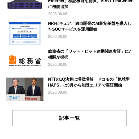
Ethernet」検証機能を提供、VIAVI TestCenter
に機能追加
2026.08.06
NRIセキュア、独自開発のAI統制基盤を導入し
たSOCサービスを運用開始
2026.08.06
総務省の「ワット・ビット連携関連実証」に7
機関が採択
2026.08.06
NTTの1Q決算は増収増益 ドコモの「気球型
HAPS」は9月から能登エリアで実証開始
2026.08.06
記事一覧