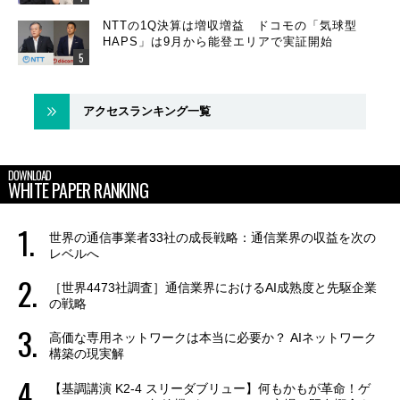
NTTの1Q決算は増収増益 ドコモの「気球型
HAPS」は9月から能登エリアで実証開始
アクセスランキング一覧
DOWNLOAD
WHITE PAPER RANKING
世界の通信事業者33社の成長戦略：通信業界の収益を次の
レベルへ
［世界4473社調査］通信業界におけるAI成熟度と先駆企業
の戦略
高価な専用ネットワークは本当に必要か？ AIネットワーク
構築の現実解
【基調講演 K2-4 スリーダブリュー】何もかもが革命！ゲ