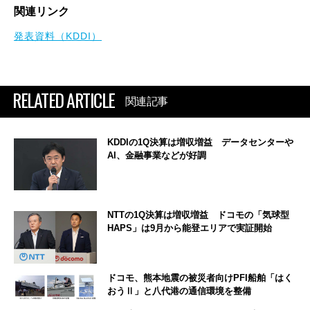
関連リンク
発表資料（KDDI）
RELATED ARTICLE
関連記事
KDDIの1Q決算は増収増益 データセンターや
AI、金融事業などが好調
NTTの1Q決算は増収増益 ドコモの「気球型
HAPS」は9月から能登エリアで実証開始
ドコモ、熊本地震の被災者向けPFI船舶「はく
おうⅡ」と八代港の通信環境を整備