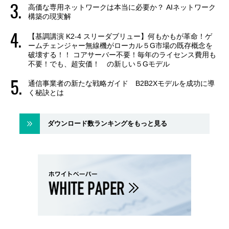
高価な専用ネットワークは本当に必要か？ AIネットワーク
構築の現実解
【基調講演 K2-4 スリーダブリュー】何もかもが革命！ゲ
ームチェンジャー無線機がローカル５G市場の既存概念を
破壊する！！ コアサーバー不要！毎年のライセンス費用も
不要！でも、超安価！ の新しい５Gモデル
通信事業者の新たな戦略ガイド B2B2Xモデルを成功に導
く秘訣とは
ダウンロード数ランキングをもっと見る