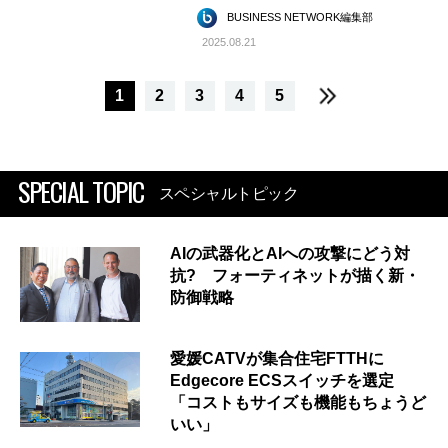
BUSINESS NETWORK編集部
2025.08.21
1
2
3
4
5
SPECIAL TOPIC
スペシャルトピック
AIの武器化とAIへの攻撃にどう対
抗? フォーティネットが描く新・
防御戦略
愛媛CATVが集合住宅FTTHに
Edgecore ECSスイッチを選定
「コストもサイズも機能もちょうど
いい」