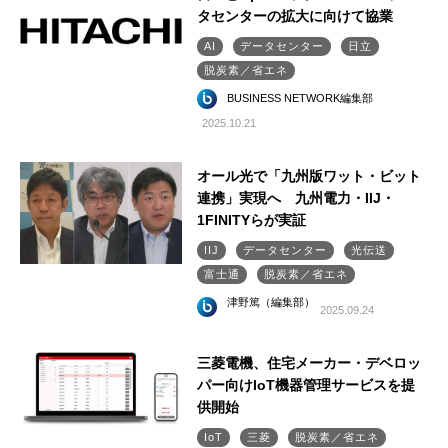
タセンターの拡大に向けて協業
AI
データセンター
日立
脱炭素／省エネ
BUSINESS NETWORK編集部
2025.10.21
オール光で「九州版ワット・ビット
連携」実現へ 九州電力・IIJ・
1FINITYらが実証
IIJ
データセンター
光伝送
富士通
脱炭素／省エネ
津野篤（編集部）
2025.09.24
三菱電機、住宅メーカー・デベロッ
パー向けIoT機器管理サービスを提
供開始
IoT
三菱
脱炭素／省エネ