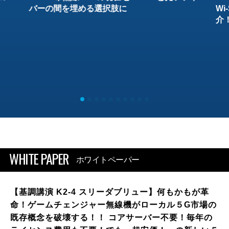
バーの間を埋める選択肢に
W
介
WHITE PAPER
ホワイトペーパー
【基調講演 K2-4 スリーダブリュー】何もかもが革
命！ゲームチェンジャー無線機がローカル５G市場の
既存概念を破壊する！！ コアサーバー不要！毎年の