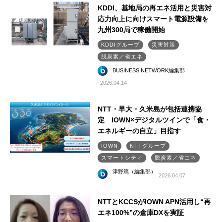
KDDI、基地局の再エネ活用と災害対
応力向上に向けスマート電源設備を
九州300局で稼働開始
KDDIグループ
災害対策
脱炭素／省エネ
BUSINESS NETWORK編集部
2026.04.14
NTT・早大・久米島が包括連携協
定 IOWN×デジタルツインで「食・
エネルギーの自立」目指す
IOWN
NTTグループ
スマートシティ
脱炭素／省エネ
津野篤（編集部）
2026.04.07
NTTとKCCSがIOWN APN活用し“再
エネ100%”の倉庫DXを実証