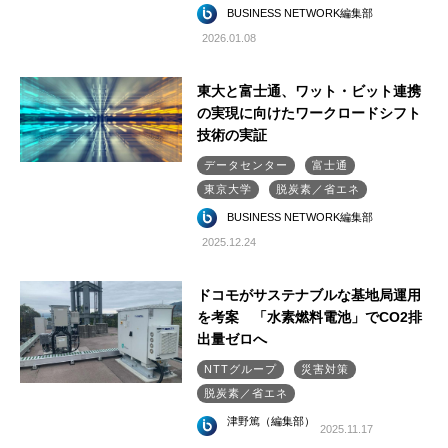
BUSINESS NETWORK編集部
2026.01.08
東大と富士通、ワット・ビット連携
の実現に向けたワークロードシフト
技術の実証
データセンター
富士通
東京大学
脱炭素／省エネ
BUSINESS NETWORK編集部
2025.12.24
ドコモがサステナブルな基地局運用
を考案 「水素燃料電池」でCO2排
出量ゼロへ
NTTグループ
災害対策
脱炭素／省エネ
津野篤（編集部）
2025.11.17