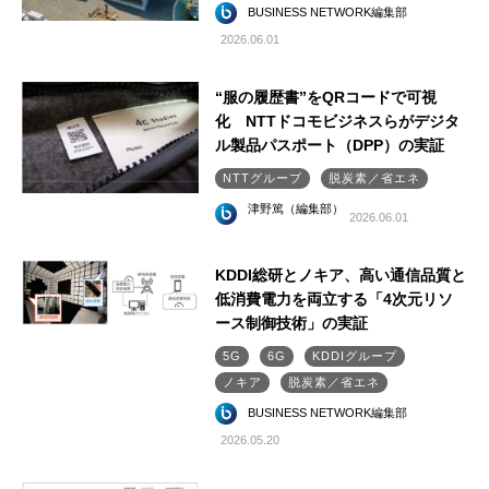
BUSINESS NETWORK編集部
2026.06.01
“服の履歴書”をQRコードで可視
化 NTTドコモビジネスらがデジタ
ル製品パスポート（DPP）の実証
NTTグループ
脱炭素／省エネ
津野篤（編集部）
2026.06.01
KDDI総研とノキア、高い通信品質と
低消費電力を両立する「4次元リソ
ース制御技術」の実証
5G
6G
KDDIグループ
ノキア
脱炭素／省エネ
BUSINESS NETWORK編集部
2026.05.20