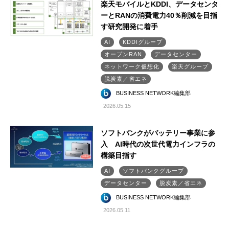
楽天モバイルとKDDI、データセンタ
ーとRANの消費電力40％削減を目指
す研究開発に着手
AI
KDDIグループ
オープンRAN
データセンター
ネットワーク仮想化
楽天グループ
脱炭素／省エネ
BUSINESS NETWORK編集部
2026.05.15
ソフトバンクがバッテリー事業に参
入 AI時代の次世代電力インフラの
構築目指す
AI
ソフトバンクグループ
データセンター
脱炭素／省エネ
BUSINESS NETWORK編集部
2026.05.11