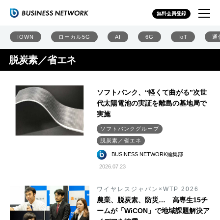
無料会員登録
IOWN
ローカル5G
AI
6G
IoT
通
脱炭素／省エネ
ソフトバンク、“軽くて曲がる”次世
代太陽電池の実証を離島の基地局で
実施
ソフトバンクグループ
脱炭素／省エネ
BUSINESS NETWORK編集部
2026.07.23
ワイヤレスジャパン×WTP 2026
農業、脱炭素、防災… 高専生15チ
ームが「WiCON」で地域課題解決ア