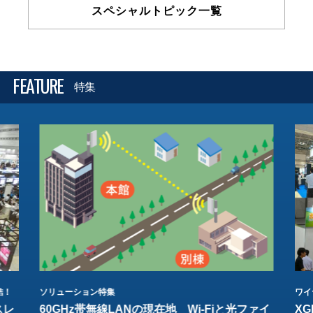
スペシャルトピック一覧
FEATURE
特集
結！
ソリューション特集
ワイ
スレ
60GHz帯無線LANの現在地 Wi-Fiと光ファイ
XG