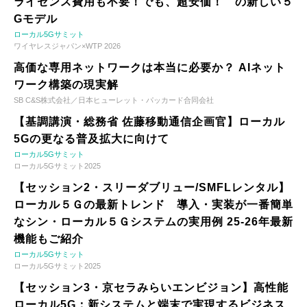
ライセンス費用も不要！でも、超安価！ の新しい５
Gモデル
ローカル5Gサミット
ワイヤレスジャパン×WTP 2026
高価な専用ネットワークは本当に必要か？ AIネット
ワーク構築の現実解
SB C&S株式会社／日本ヒューレット・パッカード合同会社
【基調講演・総務省 佐藤移動通信企画官】ローカル
5Gの更なる普及拡大に向けて
ローカル5Gサミット
ローカル5Gサミット2025
【セッション2・スリーダブリュー/SMFLレンタル】
ローカル５Ｇの最新トレンド 導入・実装が一番簡単
なシン・ローカル５Ｇシステムの実用例 25-26年最新
機能もご紹介
ローカル5Gサミット
ローカル5Gサミット2025
【セッション3・京セラみらいエンビジョン】高性能
ローカル5G：新システムと端末で実現するビジネス