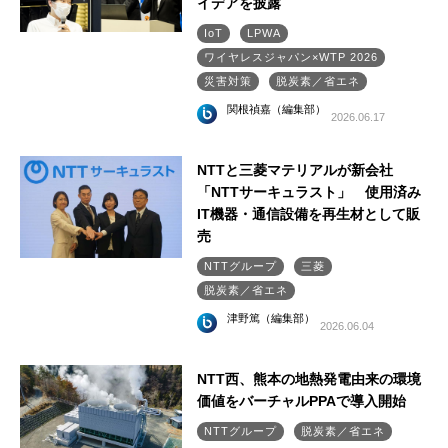
イデアを披露
IoT
LPWA
ワイヤレスジャパン×WTP 2026
災害対策
脱炭素／省エネ
関根禎嘉（編集部）
2026.06.17
NTTと三菱マテリアルが新会社
「NTTサーキュラスト」 使用済み
IT機器・通信設備を再生材として販
売
NTTグループ
三菱
脱炭素／省エネ
津野篤（編集部）
2026.06.04
NTT西、熊本の地熱発電由来の環境
価値をバーチャルPPAで導入開始
NTTグループ
脱炭素／省エネ