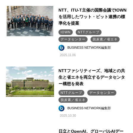
NTT、ITU-T主催の国際会議でIOWN
を活用したワット・ビット連携の標
準化を提案
IOWN
NTTグループ
データセンター
脱炭素／省エネ
BUSINESS NETWORK編集部
2025.11.06
NTTファシリティーズ、地域との共
生と省エネを両立するデータセンタ
ー構想を発表
NTTグループ
データセンター
脱炭素／省エネ
BUSINESS NETWORK編集部
2025.10.30
日立とOpenAI、グローバルAIデー