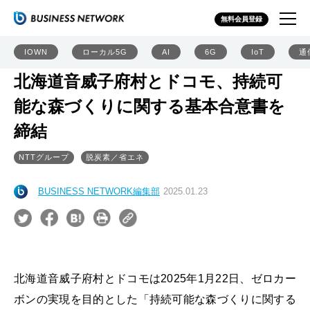
無料会員登録
IOWN
ローカル5G
AI
6G
IoT
通
北海道音威子府村とドコモ、持続可
能な森づくりに関する基本合意書を
締結
NTTグループ
脱炭素／省エネ
BUSINESS NETWORK編集部
2025.01.23
北海道音威子府村とドコモは2025年1月22日、ゼロカー
ボンの実現を目的とした「持続可能な森づくりに関する