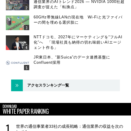
通信業界のAIトレンド2026 ― NVIDIA 1000社超
調査が捉えた「転換点」
60GHz帯無線LANの現在地 Wi-Fiと光ファイバ
ーの間を埋める選択肢に
NTTドコモ、2027年にマーケティングを“フルAI
化”へ 「現場社員も納得の切れ味鋭いAIエージ
ェント作る」
JR東日本、“新Suica”のデータ連携基盤に
Confluent採用
アクセスランキング一覧
DOWNLOAD
WHITE PAPER RANKING
世界の通信事業者33社の成長戦略：通信業界の収益を次の