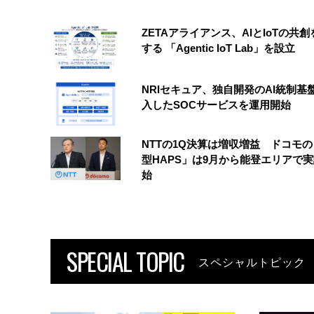
ZETAアライアンス、AIとIoTの共
する 「Agentic IoT Lab」を設立
NRIセキュア、独自開発のAI統制基
入したSOCサービスを運用開始
NTTの1Q決算は増収増益 ドコモ
型HAPS」は9月から能登エリアで
始
SPECIAL TOPIC
スペシャルトピック