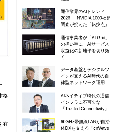
通信業界のAIトレンド
2026 ― NVIDIA 1000社超
調査が捉えた「転換点」
通信事業者が「AI Grid」
の担い手に AIサービス
収益化の新地平を切り拓
く
データ基盤とデジタルツ
インが支えるAI時代の自
律型ネットワーク運用
す
本格
AIネイティブ時代の通信
インフラに不可欠な
「Trusted Connectivity」
60GHz帯無線LANが自治
能を有
体DXを支える「cnWave