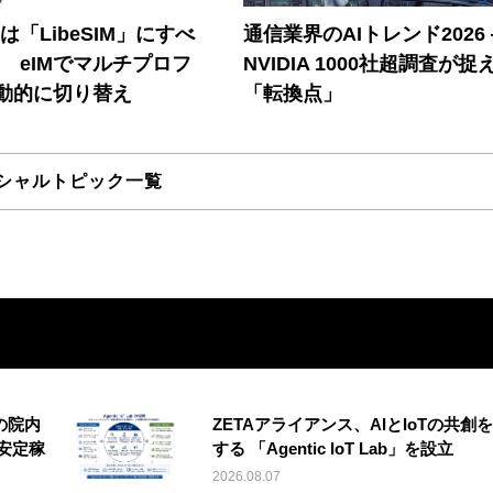
連は「LibeSIM」にすべ
通信業界のAIトレンド2026
! eIMでマルチプロフ
NVIDIA 1000社超調査が捉
動的に切り替え
「転換点」
シャルトピック一覧
の院内
ZETAアライアンス、AIとIoTの共創
安定稼
する 「Agentic IoT Lab」を設立
2026.08.07