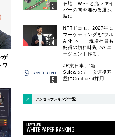
在地 Wi-Fiと光ファイ
バーの間を埋める選択
肢に
NTTドコモ、2027年に
マーケティングを“フル
AI化”へ 「現場社員も
納得の切れ味鋭いAIエ
ージェント作る」
ンが
トワ
JR東日本、“新
Suica”のデータ連携基
盤にConfluent採用
アクセスランキング一覧
DOWNLOAD
WHITE PAPER RANKING