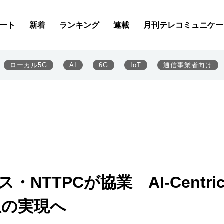
ート
新着
ランキング
連載
月刊テレコミュニケー
ローカル5G
AI
6G
IoT
通信事業者向け
・NTTPCが協業 AI-Centri
想の実現へ