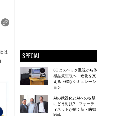
3社は
SPECIAL
向
6Gはスペック重視から体
感品質重視へ 進化を支
える正確なシミュレーシ
ョン
AIの武器化とAIへの攻撃
にどう対抗? フォーテ
ィネットが描く新・防御
戦略