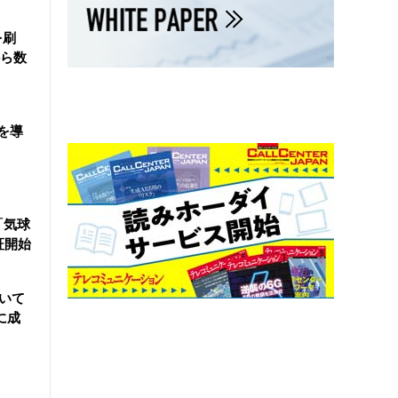
を刷
ら数
を導
「気球
証開始
用いて
に成