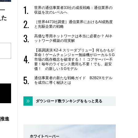
世界の通信事業者33社の成長戦略：通信業界の
 ―
収益を次のレベルへ
えた
［世界4473社調査］通信業界におけるAI成熟度
と先駆企業の戦略
高価な専用ネットワークは本当に必要か？ AIネ
ットワーク構築の現実解
【基調講演 K2-4 スリーダブリュー】何もかもが
革命！ゲームチェンジャー無線機がローカル５G
市場の既存概念を破壊する！！ コアサーバー不
要！毎年のライセンス費用も不要！でも、超安
価！ の新しい５Gモデル
通信事業者の新たな戦略ガイド B2B2Xモデル
を成功に導く秘訣とは
ダウンロード数ランキングをもっと見る
を推進