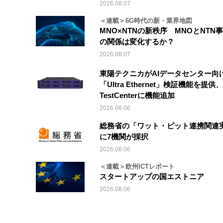
2026.08.07
＜連載＞6G時代の新・業界地図
MNO×NTNの新秩序 MNOとNTN
の関係は変化するか？
2026.08.07
東陽テクニカがAIデータセンター向
「Ultra Ethernet」検証機能を提供、V
TestCenterに機能追加
2026.08.06
総務省の「ワット・ビット連携関連
に7機関が採択
2026.08.06
＜連載＞欧州ICTレポート
スタートアップの国エストニア
2026.08.06