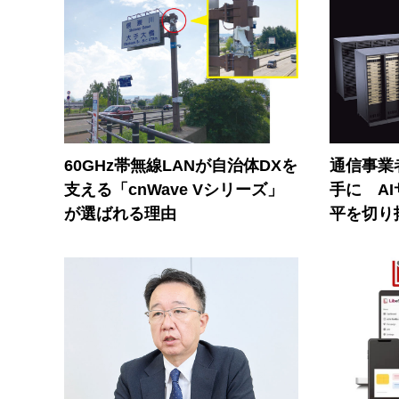
60GHz帯無線LANが自治体DXを
通信事業者
支える「cnWave Vシリーズ」
手に A
が選ばれる理由
平を切り