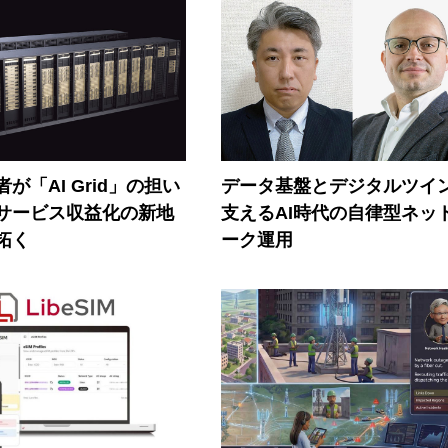
が「AI Grid」の担い
データ基盤とデジタルツイ
Iサービス収益化の新地
支えるAI時代の自律型ネッ
拓く
ーク運用