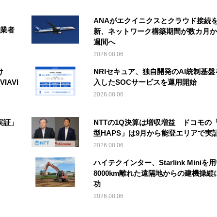
ANAがエクイニクスとクラウド接続
事業者
新、ネットワーク構築期間が数カ月か
週間へ
2026.08.06
け
NRIセキュア、独自開発のAI統制基盤
IAVI
入したSOCサービスを運用開始
2026.08.06
実証」
NTTの1Q決算は増収増益 ドコモの
型HAPS」は9月から能登エリアで実
2026.08.06
ハイテクインター、Starlink Miniを
8000km離れた遠隔地からの建機操縦
功
2026.08.06