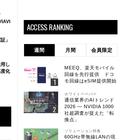
け
IAVI
ACCESS RANKING
実証」
週間
月間
会員限定
活用し
MEEQ、楽天モバイル
高度化
回線を先行提供 ドコ
モ回線はeSIM提供開始
ホワイトペーパー
通信業界のAIトレンド
2026 ― NVIDIA 1000
社超調査が捉えた「転
換点」
ソリューション特集
60GHz帯無線LANの現