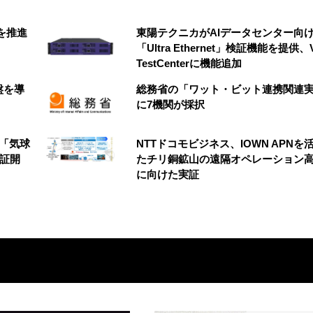
創を推進
東陽テクニカがAIデータセンター向
「Ultra Ethernet」検証機能を提供、V
TestCenterに機能追加
盤を導
総務省の「ワット・ビット連携関連
に7機関が採択
の「気球
NTTドコモビジネス、IOWN APNを
実証開
たチリ銅鉱山の遠隔オペレーション
に向けた実証