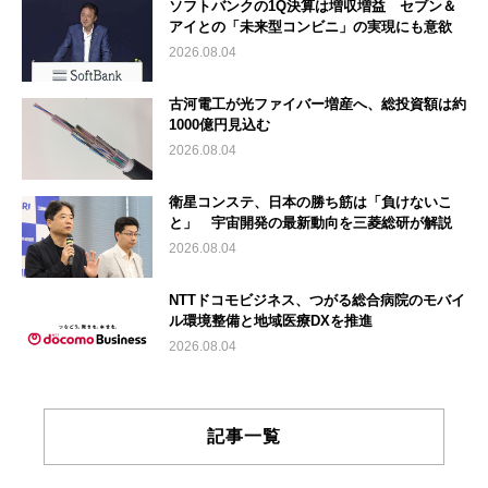
ソフトバンクの1Q決算は増収増益 セブン＆
アイとの「未来型コンビニ」の実現にも意欲
2026.08.04
古河電工が光ファイバー増産へ、総投資額は約
1000億円見込む
2026.08.04
衛星コンステ、日本の勝ち筋は「負けないこ
と」 宇宙開発の最新動向を三菱総研が解説
2026.08.04
NTTドコモビジネス、つがる総合病院のモバイ
ル環境整備と地域医療DXを推進
2026.08.04
記事一覧