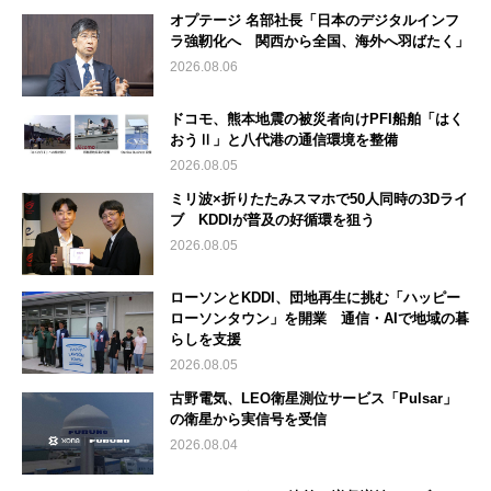
オプテージ 名部社長「日本のデジタルインフ
ラ強靭化へ 関西から全国、海外へ羽ばたく」
2026.08.06
ドコモ、熊本地震の被災者向けPFI船舶「はく
おうⅡ」と八代港の通信環境を整備
2026.08.05
ミリ波×折りたたみスマホで50人同時の3Dライ
ブ KDDIが普及の好循環を狙う
2026.08.05
ローソンとKDDI、団地再生に挑む「ハッピー
ローソンタウン」を開業 通信・AIで地域の暮
らしを支援
2026.08.05
古野電気、LEO衛星測位サービス「Pulsar」
の衛星から実信号を受信
2026.08.04