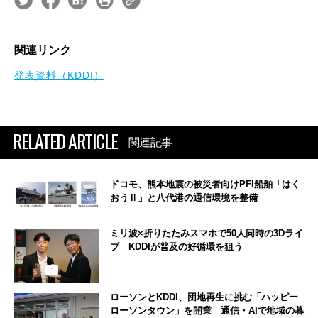
関連リンク
発表資料（KDDI）
RELATED ARTICLE
関連記事
ドコモ、熊本地震の被災者向けPFI船舶「はく
おうⅡ」と八代港の通信環境を整備
ミリ波×折りたたみスマホで50人同時の3Dライ
ブ KDDIが普及の好循環を狙う
ローソンとKDDI、団地再生に挑む「ハッピー
ローソンタウン」を開業 通信・AIで地域の暮