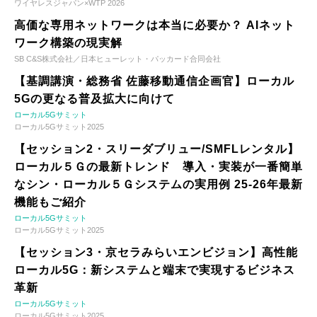
ワイヤレスジャパン×WTP 2026
高価な専用ネットワークは本当に必要か？ AIネット
ワーク構築の現実解
SB C&S株式会社／日本ヒューレット・パッカード合同会社
【基調講演・総務省 佐藤移動通信企画官】ローカル
5Gの更なる普及拡大に向けて
ローカル5Gサミット
ローカル5Gサミット2025
【セッション2・スリーダブリュー/SMFLレンタル】
ローカル５Ｇの最新トレンド 導入・実装が一番簡単
なシン・ローカル５Ｇシステムの実用例 25-26年最新
機能もご紹介
ローカル5Gサミット
ローカル5Gサミット2025
【セッション3・京セラみらいエンビジョン】高性能
ローカル5G：新システムと端末で実現するビジネス
革新
ローカル5Gサミット
ローカル5Gサミット2025