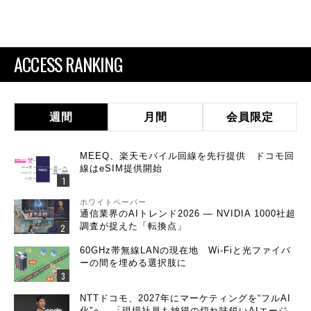
ACCESS RANKING
週間
月間
会員限定
MEEQ、楽天モバイル回線を先行提供 ドコモ回
線はeSIM提供開始
ホワイトペーパー
通信業界のAIトレンド2026 ― NVIDIA 1000社超
調査が捉えた「転換点」
60GHz帯無線LANの現在地 Wi-Fiと光ファイバ
ーの間を埋める選択肢に
NTTドコモ、2027年にマーケティングを“フルAI
化”へ 「現場社員も納得の切れ味鋭いAIエージ