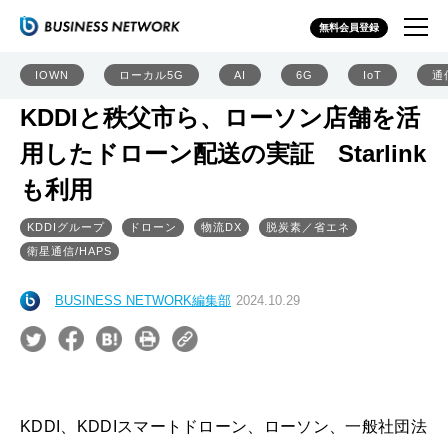
無料会員登録
IOWN
ローカル5G
AI
6G
IoT
通
KDDIと秩父市ら、ローソン店舗を活
用したドローン配送の実証 Starlink
も利用
KDDIグループ
ドローン
物流DX
脱炭素／省エネ
衛星通信/HAPS
BUSINESS NETWORK編集部
2024.10.29
KDDI、KDDIスマートドローン、ローソン、一般社団法