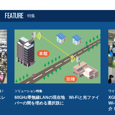
FEATURE
特集
結！
ソリューション特集
ワイ
スレ
60GHz帯無線LANの現在地 Wi-Fiと光ファイ
XG
バーの間を埋める選択肢に
W
介