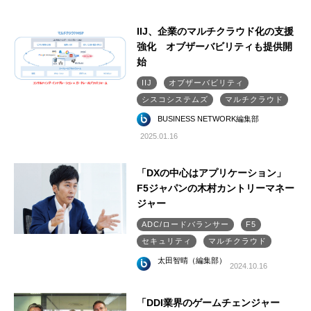
IIJ、企業のマルチクラウド化の支援
強化 オブザーバビリティも提供開
始
IIJ
オブザーバビリティ
シスコシステムズ
マルチクラウド
BUSINESS NETWORK編集部
2025.01.16
「DXの中心はアプリケーション」
F5ジャパンの木村カントリーマネー
ジャー
ADC/ロードバランサー
F5
セキュリティ
マルチクラウド
太田智晴（編集部）
2024.10.16
「DDI業界のゲームチェンジャー