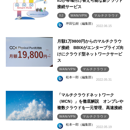
IIJが帯域付け替え可能な新クラウド
接続サービス
IIJ
WAN/VPN
マルチクラウド
坪田弘樹（編集部）
2022.06.15
月額1万9800円からのマルチクラウ
ド接続 BBIXがエンタープライズ向
けにクラウド型ネットワークサービ
ス
WAN/VPN
マルチクラウド
松本一郎（編集部）
2022.05.31
「マルチクラウドネットワーク
（MCN）」を徹底解説 オンプレや
複数クラウドを一元管理、高速接続
WAN/VPN
マルチクラウド
松本一郎（編集部）
2022.05.19