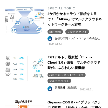
SPECIAL TOPIC
4か月かかるクラウド接続を１日
で！ 「Alkira」でマルチクラウドネ
ットワークを一元管理
SD-WAN
マルチクラウド
提供◎日商エレクトロニクス株式会社
2022.02.14
パロアルト、最新版「Prisma
Cloud 3.0」発表 マルチクラウド
時代にふさわしい新機能
パロアルトネットワークス
マルチクラウド
原田果林（編集部）
2022.01.31
Gigamonの5G＆ハイブリッドクラ
ウド戦略 「仲介人」から「可視化