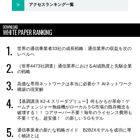
アクセスランキング一覧
DOWNLOAD
WHITE PAPER RANKING
世界の通信事業者33社の成長戦略：通信業界の収益を次の
レベルへ
［世界4473社調査］通信業界におけるAI成熟度と先駆企業
の戦略
高価な専用ネットワークは本当に必要か？ AIネットワーク
構築の現実解
【基調講演 K2-4 スリーダブリュー】何もかもが革命！ゲ
ームチェンジャー無線機がローカル５G市場の既存概念を
破壊する！！ コアサーバー不要！毎年のライセンス費用も
不要！でも、超安価！ の新しい５Gモデル
通信事業者の新たな戦略ガイド B2B2Xモデルを成功に導
く秘訣とは