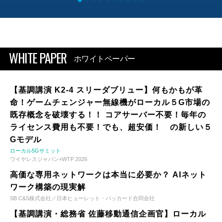
WHITE PAPER
ホワイトペーパー
【基調講演 K2-4 スリーダブリュー】何もかもが革
命！ゲームチェンジャー無線機がローカル５G市場の
既存概念を破壊する！！ コアサーバー不要！毎年の
ライセンス費用も不要！でも、超安価！ の新しい５
Gモデル
ローカル5Gサミット
ワイヤレスジャパン×WTP 2026
高価な専用ネットワークは本当に必要か？ AIネット
ワーク構築の現実解
SB C&S株式会社／日本ヒューレット・パッカード合同会社
【基調講演・総務省 佐藤移動通信企画官】ローカル