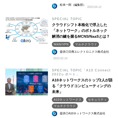
松本一郎（編集部）
2023.04.12
SPECIAL TOPIC
クラウドシフト本格化で浮上した
「ネットワーク」のボトルネック
解消の鍵を握るMCNS/NaaSとは？
WAN/VPN
マルチクラウド
提供◎日商エレクトロニクス株式会社
2023.02.14
SPECIAL TOPIC「A10 Connect
2022レポート」
A10ネットワークスのトップ2人が語
る「クラウドコンピューティングの
未来」
A10ネットワークス
セキュリティ
マルチクラウド
提供◎A10ネットワークス株式会社