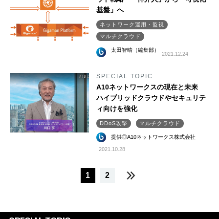
基盤」へ
ネットワーク運用・監視
マルチクラウド
太田智晴（編集部）
2021.12.24
SPECIAL TOPIC
A10ネットワークスの現在と未来
ハイブリッドクラウドやセキュリテ
ィ向けを強化
DDoS攻撃
マルチクラウド
提供◎A10ネットワークス株式会社
2021.10.28
1
2