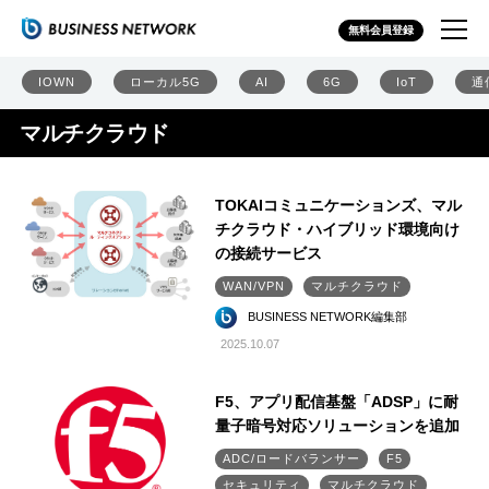
無料会員登録
IOWN
ローカル5G
AI
6G
IoT
通
マルチクラウド
TOKAIコミュニケーションズ、マル
チクラウド・ハイブリッド環境向け
の接続サービス
WAN/VPN
マルチクラウド
BUSINESS NETWORK編集部
2025.10.07
F5、アプリ配信基盤「ADSP」に耐
量子暗号対応ソリューションを追加
ADC/ロードバランサー
F5
セキュリティ
マルチクラウド