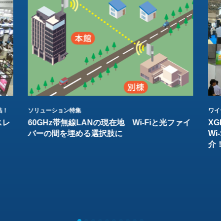
結！
ソリューション特集
ワイ
スレ
60GHz帯無線LANの現在地 Wi-Fiと光ファイ
XG
バーの間を埋める選択肢に
W
介