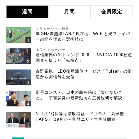
週間
月間
会員限定
ソリューション特集
60GHz帯無線LANの現在地 Wi-Fiと光ファイバ
ーの間を埋める選択肢に
ホワイトペーパー
通信業界のAIトレンド2026 ― NVIDIA 1000社超
調査が捉えた「転換点」
古野電気、LEO衛星測位サービス「Pulsar」の衛
星から実信号を受信
衛星コンステ、日本の勝ち筋は「負けないこ
と」 宇宙開発の最新動向を三菱総研が解説
NTTの1Q決算は増収増益 ドコモの「気球型
HAPS」は9月から能登エリアで実証開始