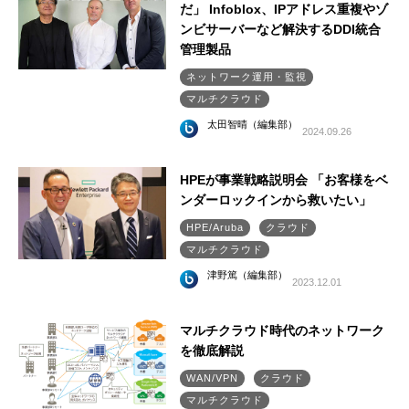
だ」 Infoblox、IPアドレス重複やゾ
ンビサーバーなど解決するDDI統合
管理製品
ネットワーク運用・監視
マルチクラウド
太田智晴（編集部）
2024.09.26
HPEが事業戦略説明会 「お客様をベ
ンダーロックインから救いたい」
HPE/Aruba
クラウド
マルチクラウド
津野篤（編集部）
2023.12.01
マルチクラウド時代のネットワーク
を徹底解説
WAN/VPN
クラウド
マルチクラウド