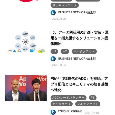
量子ネットワーク
BUSINESS NETWORK編集部
2025.08.20
IIJ、データ利活用の計画・実装・運
用を一括支援するソリューション提
供開始
IIJ
IoT
マルチクラウド
BUSINESS NETWORK編集部
2025.08.04
F5が「第3世代のADC」を提唱、ア
プリ配信とセキュリティの統合基盤
へ進化
ADC/ロードバランサー
F5
セキュリティ
マルチクラウド
坪田弘樹（編集部）
2025.07.10