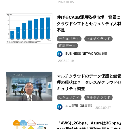
2023.01.05
伸びるCASB運用監視市場 背景に
クラウドシフトとセキュリティ人材
不足
セキュリティ
マルチクラウド
市場データ
BUSINESS NETWORK編集部
2022.12.19
マルチクラウドのデータ保護と鍵管
理の現状は？ タレスがクラウドセ
キュリティ調査
セキュリティ
マルチクラウド
太田智晴（編集部）
2022.09.27
「AWSに2Gbps、Azureは3Gbps」