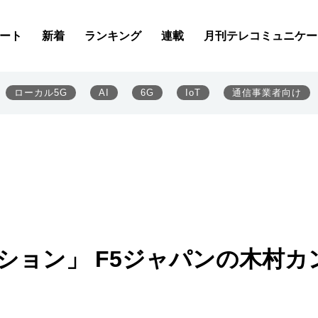
ート
新着
ランキング
連載
月刊テレコミュニケー
ローカル5G
AI
6G
IoT
通信事業者向け
ション」 F5ジャパンの木村カ