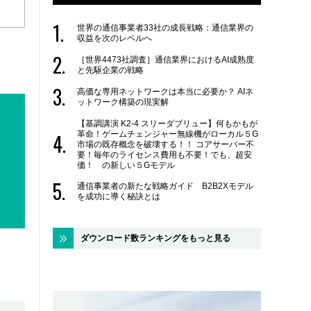
世界の通信事業者33社の成長戦略：通信業界の
収益を次のレベルへ
［世界4473社調査］通信業界におけるAI成熟度
と先駆企業の戦略
高価な専用ネットワークは本当に必要か？ AIネ
ットワーク構築の現実解
【基調講演 K2-4 スリーダブリュー】何もかもが
革命！ゲームチェンジャー無線機がローカル５G
市場の既存概念を破壊する！！ コアサーバー不
要！毎年のライセンス費用も不要！でも、超安
価！ の新しい５Gモデル
通信事業者の新たな戦略ガイド B2B2Xモデル
を成功に導く秘訣とは
ダウンロード数ランキングをもっと見る