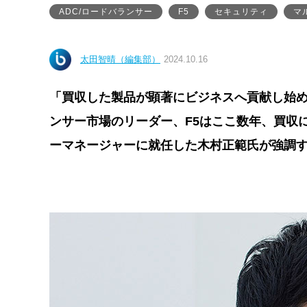
ADC/ロードバランサー
F5
セキュリティ
マ
太田智晴（編集部）
2024.10.16
「買収した製品が顕著にビジネスへ貢献し始めて
ンサー市場のリーダー、F5はここ数年、買収
ーマネージャーに就任した木村正範氏が強調す