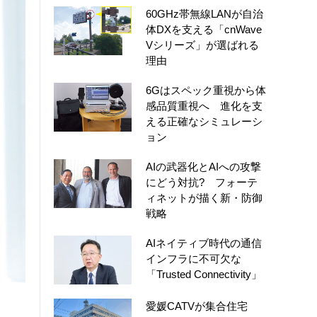
60GHz帯無線LANが自治
体DXを支える「cnWave
Vシリーズ」が選ばれる
理由
6Gはスペック重視から体
感品質重視へ 進化を支
える正確なシミュレーシ
ョン
AIの武器化とAIへの攻撃
にどう対抗? フォーテ
ィネットが描く新・防御
戦略
AIネイティブ時代の通信
インフラに不可欠な
「Trusted Connectivity」
愛媛CATVが集合住宅