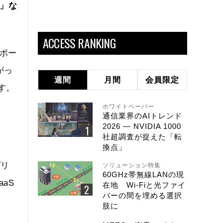
s」な
ACCESS RANKING
ポー
がっ
週間
月間
会員限定
す。
ホワイトペーパー
通信業界のAIトレンド
、
2026 ― NVIDIA 1000
社超調査が捉えた「転
換点」
プリ
ソリューション特集
60GHz帯無線LANの現
aS
在地 Wi-Fiと光ファイ
バーの間を埋める選択
肢に