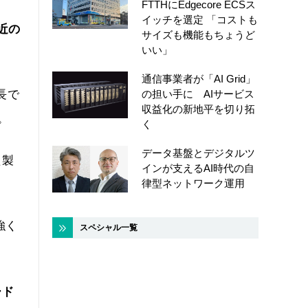
FTTHにEdgecore ECSス
イッチを選定 「コストも
近の
サイズも機能もちょうど
いい」
通信事業者が「AI Grid」
の担い手に AIサービス
長で
収益化の新地平を切り拓
。
く
データ基盤とデジタルツ
た製
インが支えるAI時代の自
律型ネットワーク運用
強く
スペシャル一覧
ード