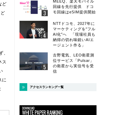
MEEQ、楽天モバイル
など
回線を先行提供 ドコ
モ回線はeSIM提供開始
など
NTTドコモ、2027年に
マーケティングを“フル
AI化”へ 「現場社員も
納得の切れ味鋭いAIエ
ージェント作る」
ず、
古野電気、LEO衛星測
位サービス「Pulsar」
ネス
の衛星から実信号を受
い
信
スに
アクセスランキング一覧
ま
DOWNLOAD
WHITE PAPER RANKING