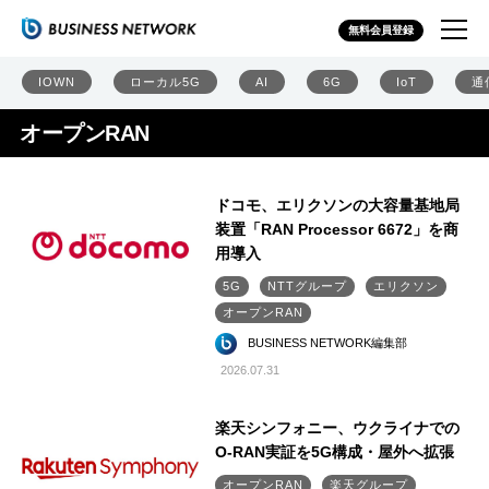
無料会員登録
IOWN
ローカル5G
AI
6G
IoT
通
オープンRAN
ドコモ、エリクソンの大容量基地局
装置「RAN Processor 6672」を商
用導入
5G
NTTグループ
エリクソン
オープンRAN
BUSINESS NETWORK編集部
2026.07.31
楽天シンフォニー、ウクライナでの
O-RAN実証を5G構成・屋外へ拡張
オープンRAN
楽天グループ