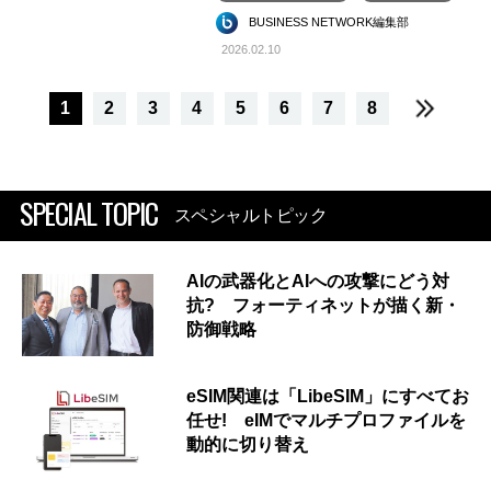
BUSINESS NETWORK編集部
2026.02.10
1
2
3
4
5
6
7
8
SPECIAL TOPIC
スペシャルトピック
AIの武器化とAIへの攻撃にどう対
抗? フォーティネットが描く新・
防御戦略
eSIM関連は「LibeSIM」にすべてお
任せ! eIMでマルチプロファイルを
動的に切り替え