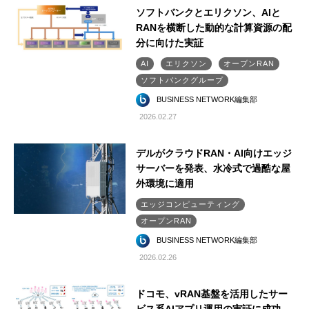
ソフトバンクとエリクソン、AIと
RANを横断した動的な計算資源の配
分に向けた実証
AI
エリクソン
オープンRAN
ソフトバンクグループ
BUSINESS NETWORK編集部
2026.02.27
デルがクラウドRAN・AI向けエッジ
サーバーを発表、水冷式で過酷な屋
外環境に適用
エッジコンピューティング
オープンRAN
BUSINESS NETWORK編集部
2026.02.26
ドコモ、vRAN基盤を活用したサー