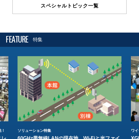
スペシャルトピック一覧
FEATURE
特集
結！
ソリューション特集
ワイ
スレ
60GHz帯無線LANの現在地 Wi-Fiと光ファイ
XG