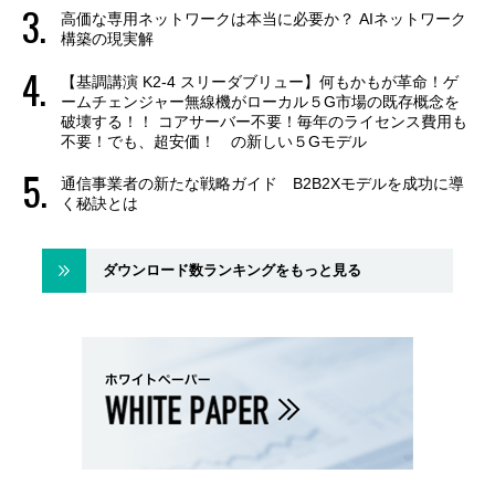
高価な専用ネットワークは本当に必要か？ AIネットワーク
構築の現実解
【基調講演 K2-4 スリーダブリュー】何もかもが革命！ゲ
ームチェンジャー無線機がローカル５G市場の既存概念を
破壊する！！ コアサーバー不要！毎年のライセンス費用も
不要！でも、超安価！ の新しい５Gモデル
通信事業者の新たな戦略ガイド B2B2Xモデルを成功に導
く秘訣とは
ダウンロード数ランキングをもっと見る