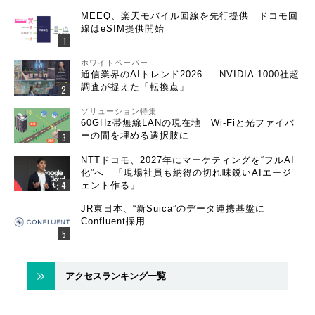
MEEQ、楽天モバイル回線を先行提供 ドコモ回
線はeSIM提供開始
ホワイトペーパー
通信業界のAIトレンド2026 ― NVIDIA 1000社超
調査が捉えた「転換点」
ソリューション特集
60GHz帯無線LANの現在地 Wi-Fiと光ファイバ
ーの間を埋める選択肢に
NTTドコモ、2027年にマーケティングを“フルAI
化”へ 「現場社員も納得の切れ味鋭いAIエージ
ェント作る」
JR東日本、“新Suica”のデータ連携基盤に
Confluent採用
アクセスランキング一覧