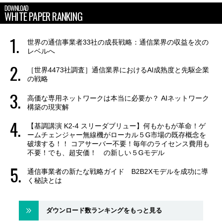
DOWNLOAD
WHITE PAPER RANKING
世界の通信事業者33社の成長戦略：通信業界の収益を次の
レベルへ
［世界4473社調査］通信業界におけるAI成熟度と先駆企業
の戦略
高価な専用ネットワークは本当に必要か？ AIネットワーク
構築の現実解
【基調講演 K2-4 スリーダブリュー】何もかもが革命！ゲ
ームチェンジャー無線機がローカル５G市場の既存概念を
破壊する！！ コアサーバー不要！毎年のライセンス費用も
不要！でも、超安価！ の新しい５Gモデル
通信事業者の新たな戦略ガイド B2B2Xモデルを成功に導
く秘訣とは
ダウンロード数ランキングをもっと見る