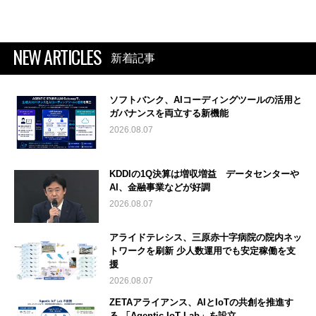
NEW ARTICLES
新着記事
ソフトバンク、AIコーディングツールの活用と
ガバナンスを両立する新機能
2026.08.07
KDDIの1Q決算は増収増益 データセンターや
AI、金融事業などが好調
2026.08.07
アライドテレシス、三原赤十字病院の院内ネッ
トワークを刷新 少人数運用でも安定稼働を支
援
2026.08.07
ZETAアライアンス、AIとIoTの共創を推進す
る 「Agentic IoT Lab」を設立