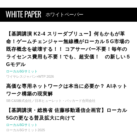
WHITE PAPER
ホワイトペーパー
【基調講演 K2-4 スリーダブリュー】何もかもが革
命！ゲームチェンジャー無線機がローカル５G市場の
既存概念を破壊する！！ コアサーバー不要！毎年の
ライセンス費用も不要！でも、超安価！ の新しい５
Gモデル
ローカル5Gサミット
ワイヤレスジャパン×WTP 2026
高価な専用ネットワークは本当に必要か？ AIネット
ワーク構築の現実解
SB C&S株式会社／日本ヒューレット・パッカード合同会社
【基調講演・総務省 佐藤移動通信企画官】ローカル
5Gの更なる普及拡大に向けて
ローカル5Gサミット
ローカル5Gサミット2025