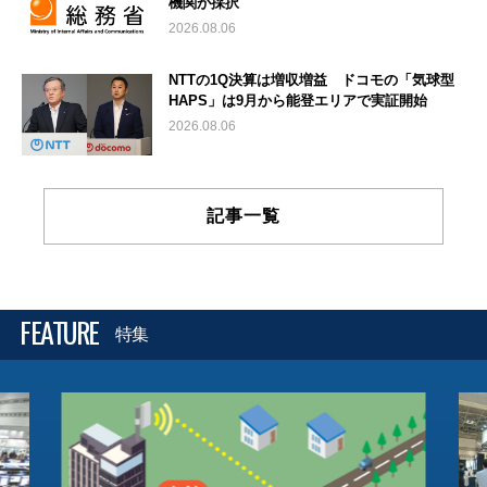
機関が採択
2026.08.06
NTTの1Q決算は増収増益 ドコモの「気球型
HAPS」は9月から能登エリアで実証開始
2026.08.06
記事一覧
FEATURE
特集