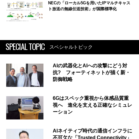
NECの「ローカル5Gを用いたIPマルチキャス
ト放送の無線伝送技術」が国際標準化
SPECIAL TOPIC
スペシャルトピック
AIの武器化とAIへの攻撃にどう対
抗? フォーティネットが描く新・
防御戦略
6Gはスペック重視から体感品質重
視へ 進化を支える正確なシミュレ
ーション
AIネイティブ時代の通信インフラに
不可欠な「Trusted Connectivity」