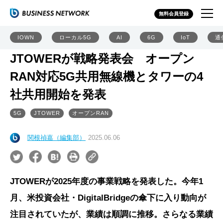
無料会員登録
IOWN
ローカル5G
AI
6G
IoT
通
JTOWERが戦略発表会 オープン
RAN対応5G共用無線機とタワーの4
社共用開始を発表
5G
JTOWER
オープンRAN
関根禎嘉（編集部）
2025.06.06
JTOWERが2025年度の事業戦略を発表した。今年1
月、米投資会社・DigitalBridgeの傘下に入り動向が
注目されていたが、業績は順調に推移。さらなる業績