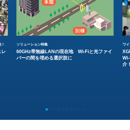
結！
ソリューション特集
ワイ
スレ
60GHz帯無線LANの現在地 Wi-Fiと光ファイ
XG
バーの間を埋める選択肢に
W
介