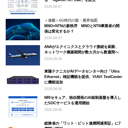
2026.08.07
＜連載＞6G時代の新・業界地図
MNO×NTNの新秩序 MNOとNTN事業者の関
係は変化するか？
2026.08.07
ANAがエクイニクスとクラウド接続を刷新、
ネットワーク構築期間が数カ月から数週間へ
2026.08.06
東陽テクニカがAIデータセンター向け「Ultra
Ethernet」検証機能を提供、VIAVI TestCenter
に機能追加
2026.08.06
NRIセキュア、独自開発のAI統制基盤を導入し
たSOCサービスを運用開始
2026.08.06
総務省の「ワット・ビット連携関連実証」に7