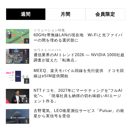
週間
月間
会員限定
ソリューション特集
60GHz帯無線LANの現在地 Wi-Fiと光ファイバ
ーの間を埋める選択肢に
ホワイトペーパー
通信業界のAIトレンド2026 ― NVIDIA 1000社超
調査が捉えた「転換点」
MEEQ、楽天モバイル回線を先行提供 ドコモ回
線はeSIM提供開始
NTTドコモ、2027年にマーケティングを“フルAI
化”へ 「現場社員も納得の切れ味鋭いAIエージ
ェント作る」
古野電気、LEO衛星測位サービス「Pulsar」の衛
星から実信号を受信