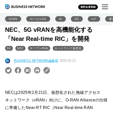
無料会員登録
IOWN
ローカル5G
AI
6G
IoT
通
NEC、5G vRANを高機能化する
「Near Real-time RIC」を開発
5G
NEC
オープンRAN
ネットワーク仮想化
BUSINESS NETWORK編集部
2025.02.21
NECは2025年2月21日、仮想化された無線アクセス
ネットワーク（vRAN）向けに、O-RAN Allianceの仕様
に準拠したNear-RT RIC（Near Real-time RAN