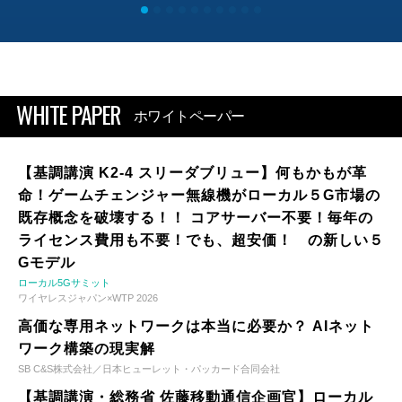
WHITE PAPER
ホワイトペーパー
【基調講演 K2-4 スリーダブリュー】何もかもが革
命！ゲームチェンジャー無線機がローカル５G市場の
既存概念を破壊する！！ コアサーバー不要！毎年の
ライセンス費用も不要！でも、超安価！ の新しい５
Gモデル
ローカル5Gサミット
ワイヤレスジャパン×WTP 2026
高価な専用ネットワークは本当に必要か？ AIネット
ワーク構築の現実解
SB C&S株式会社／日本ヒューレット・パッカード合同会社
【基調講演・総務省 佐藤移動通信企画官】ローカル