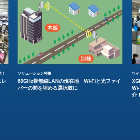
結！
ソリューション特集
ワイ
スレ
60GHz帯無線LANの現在地 Wi-Fiと光ファイ
XG
バーの間を埋める選択肢に
W
介