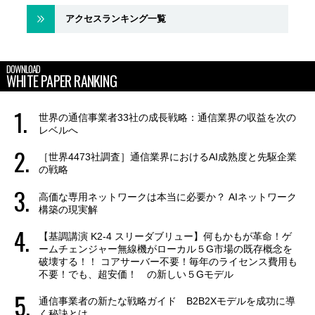
アクセスランキング一覧
DOWNLOAD
WHITE PAPER RANKING
世界の通信事業者33社の成長戦略：通信業界の収益を次の
レベルへ
［世界4473社調査］通信業界におけるAI成熟度と先駆企業
の戦略
高価な専用ネットワークは本当に必要か？ AIネットワーク
構築の現実解
【基調講演 K2-4 スリーダブリュー】何もかもが革命！ゲ
ームチェンジャー無線機がローカル５G市場の既存概念を
破壊する！！ コアサーバー不要！毎年のライセンス費用も
不要！でも、超安価！ の新しい５Gモデル
通信事業者の新たな戦略ガイド B2B2Xモデルを成功に導
く秘訣とは