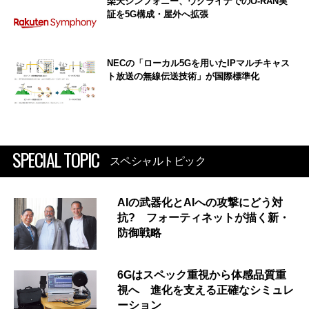
楽天シンフォニー、ウクライナでのO-RAN実
証を5G構成・屋外へ拡張
NECの「ローカル5Gを用いたIPマルチキャス
ト放送の無線伝送技術」が国際標準化
SPECIAL TOPIC
スペシャルトピック
AIの武器化とAIへの攻撃にどう対
抗? フォーティネットが描く新・
防御戦略
6Gはスペック重視から体感品質重
視へ 進化を支える正確なシミュレ
ーション