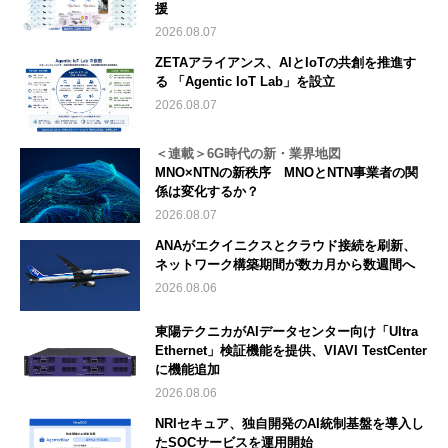
援
2026.08.07
ZETAアライアンス、AIとIoTの共創を推進す
る 「Agentic IoT Lab」を設立
2026.08.07
＜連載＞6G時代の新・業界地図
MNO×NTNの新秩序 MNOとNTN事業者の関
係は変化するか？
2026.08.07
ANAがエクイニクスとクラウド接続を刷新、
ネットワーク構築期間が数カ月から数週間へ
2026.08.06
東陽テクニカがAIデータセンター向け「Ultra
Ethernet」検証機能を提供、VIAVI TestCenter
に機能追加
2026.08.06
NRIセキュア、独自開発のAI統制基盤を導入し
たSOCサービスを運用開始