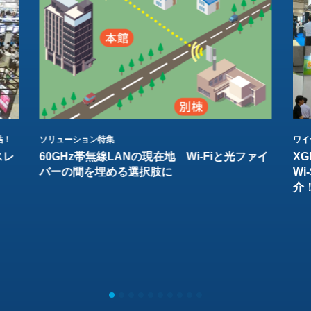
結！
ソリューション特集
ワイ
スレ
60GHz帯無線LANの現在地 Wi-Fiと光ファイ
XG
バーの間を埋める選択肢に
W
介