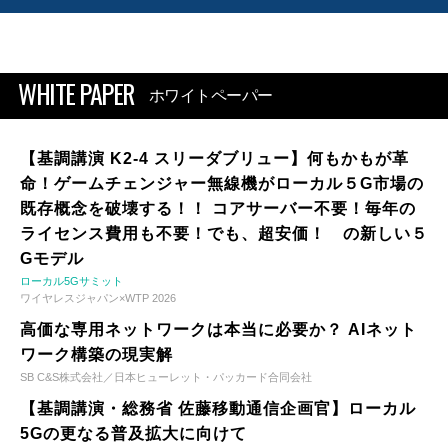
WHITE PAPER
ホワイトペーパー
【基調講演 K2-4 スリーダブリュー】何もかもが革
命！ゲームチェンジャー無線機がローカル５G市場の
既存概念を破壊する！！ コアサーバー不要！毎年の
ライセンス費用も不要！でも、超安価！ の新しい５
Gモデル
ローカル5Gサミット
ワイヤレスジャパン×WTP 2026
高価な専用ネットワークは本当に必要か？ AIネット
ワーク構築の現実解
SB C&S株式会社／日本ヒューレット・パッカード合同会社
【基調講演・総務省 佐藤移動通信企画官】ローカル
5Gの更なる普及拡大に向けて