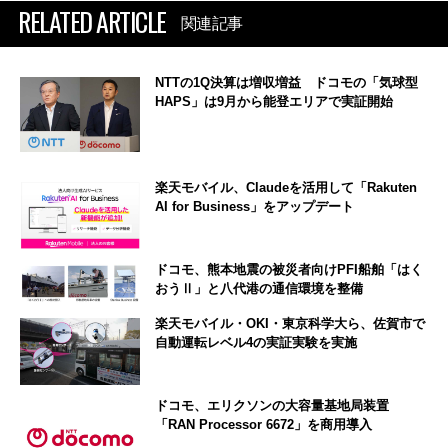
RELATED ARTICLE
関連記事
NTTの1Q決算は増収増益 ドコモの「気球型
HAPS」は9月から能登エリアで実証開始
楽天モバイル、Claudeを活用して「Rakuten
AI for Business」をアップデート
ドコモ、熊本地震の被災者向けPFI船舶「はく
おうⅡ」と八代港の通信環境を整備
楽天モバイル・OKI・東京科学大ら、佐賀市で
自動運転レベル4の実証実験を実施
ドコモ、エリクソンの大容量基地局装置
「RAN Processor 6672」を商用導入