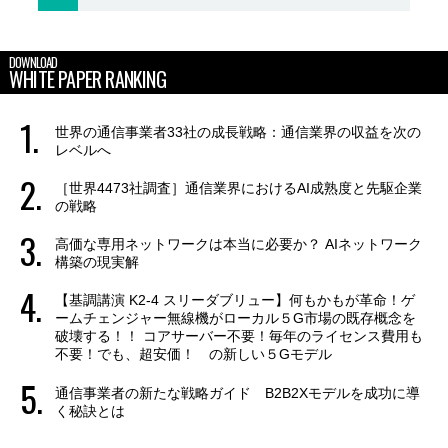
DOWNLOAD
WHITE PAPER RANKING
世界の通信事業者33社の成長戦略：通信業界の収益を次の
レベルへ
［世界4473社調査］通信業界におけるAI成熟度と先駆企業
の戦略
高価な専用ネットワークは本当に必要か？ AIネットワーク
構築の現実解
【基調講演 K2-4 スリーダブリュー】何もかもが革命！ゲ
ームチェンジャー無線機がローカル５G市場の既存概念を
破壊する！！ コアサーバー不要！毎年のライセンス費用も
不要！でも、超安価！ の新しい５Gモデル
通信事業者の新たな戦略ガイド B2B2Xモデルを成功に導
く秘訣とは