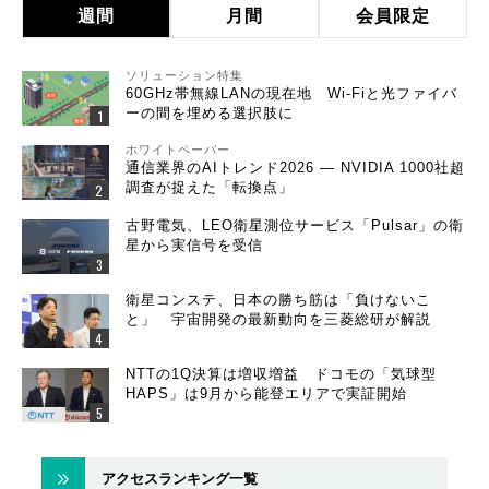
週間
月間
会員限定
ソリューション特集
60GHz帯無線LANの現在地 Wi-Fiと光ファイバ
ーの間を埋める選択肢に
ホワイトペーパー
通信業界のAIトレンド2026 ― NVIDIA 1000社超
調査が捉えた「転換点」
古野電気、LEO衛星測位サービス「Pulsar」の衛
星から実信号を受信
衛星コンステ、日本の勝ち筋は「負けないこ
と」 宇宙開発の最新動向を三菱総研が解説
NTTの1Q決算は増収増益 ドコモの「気球型
HAPS」は9月から能登エリアで実証開始
アクセスランキング一覧