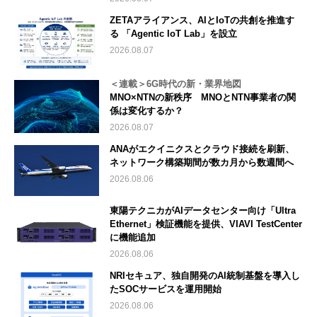
ZETAアライアンス、AIとIoTの共創を推進す
る 「Agentic IoT Lab」を設立
2026.08.07
＜連載＞6G時代の新・業界地図
MNO×NTNの新秩序 MNOとNTN事業者の関
係は変化するか？
2026.08.07
ANAがエクイニクスとクラウド接続を刷新、
ネットワーク構築期間が数カ月から数週間へ
2026.08.06
東陽テクニカがAIデータセンター向け「Ultra
Ethernet」検証機能を提供、VIAVI TestCenter
に機能追加
2026.08.06
NRIセキュア、独自開発のAI統制基盤を導入し
たSOCサービスを運用開始
2026.08.06