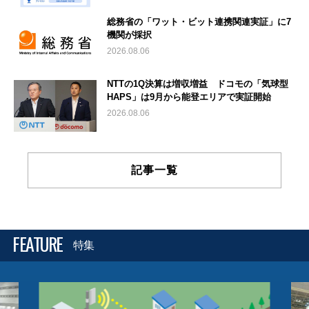
総務省の「ワット・ビット連携関連実証」に7
機関が採択
2026.08.06
NTTの1Q決算は増収増益 ドコモの「気球型
HAPS」は9月から能登エリアで実証開始
2026.08.06
記事一覧
FEATURE
特集