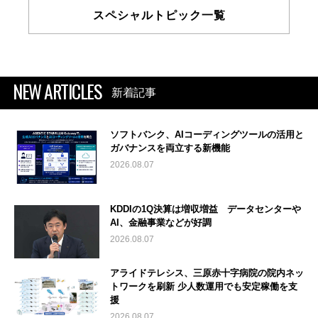
スペシャルトピック一覧
NEW ARTICLES
新着記事
ソフトバンク、AIコーディングツールの活用と
ガバナンスを両立する新機能
2026.08.07
KDDIの1Q決算は増収増益 データセンターや
AI、金融事業などが好調
2026.08.07
アライドテレシス、三原赤十字病院の院内ネッ
トワークを刷新 少人数運用でも安定稼働を支
援
2026.08.07