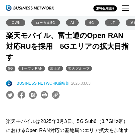
無料会員登録
IOWN
ローカル5G
AI
6G
IoT
通
楽天モバイル、富士通のOpen RAN
対応RUを採用 5Gエリアの拡大目指
す
5G
オープンRAN
富士通
楽天グループ
BUSINESS NETWORK編集部
2025.03.03
楽天モバイルは2025年3月3日、5G Sub6（3.7GHz帯）
におけるOpen RAN対応の基地局のエリア拡大を加速す