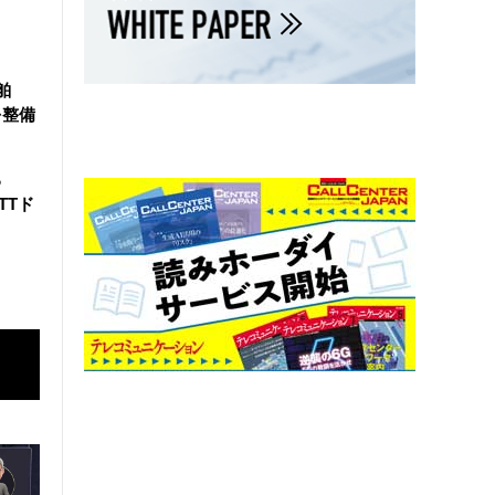
舶
を整備
る
TTド