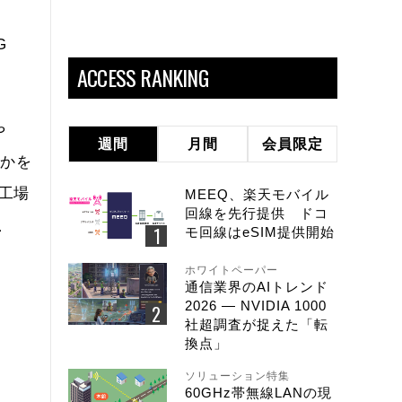
。
G
ACCESS RANKING
や
週間
月間
会員限定
のかを
工場
MEEQ、楽天モバイル
回線を先行提供 ドコ
、
モ回線はeSIM提供開始
ホワイトペーパー
通信業界のAIトレンド
2026 ― NVIDIA 1000
社超調査が捉えた「転
換点」
ソリューション特集
60GHz帯無線LANの現