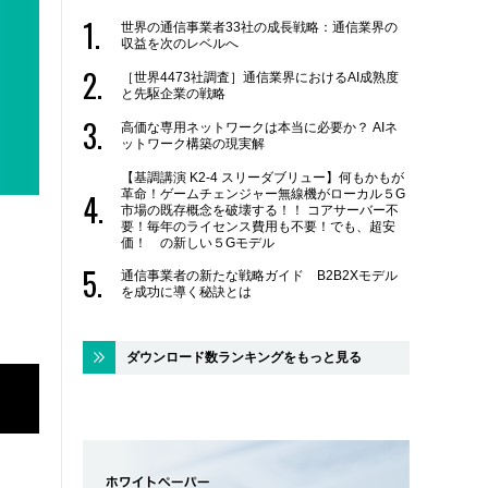
世界の通信事業者33社の成長戦略：通信業界の
収益を次のレベルへ
［世界4473社調査］通信業界におけるAI成熟度
と先駆企業の戦略
高価な専用ネットワークは本当に必要か？ AIネ
ットワーク構築の現実解
【基調講演 K2-4 スリーダブリュー】何もかもが
革命！ゲームチェンジャー無線機がローカル５G
市場の既存概念を破壊する！！ コアサーバー不
要！毎年のライセンス費用も不要！でも、超安
価！ の新しい５Gモデル
通信事業者の新たな戦略ガイド B2B2Xモデル
を成功に導く秘訣とは
ダウンロード数ランキングをもっと見る