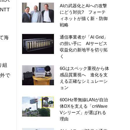
AIの武器化とAIへの攻撃
NTT
にどう対抗? フォーテ
ィネットが描く新・防御
戦略
通信事業者が「AI Grid」
て海
の担い手に AIサービス
収益化の新地平を切り拓
く
り組
6Gはスペック重視から体
感品質重視へ 進化を支
海外で
える正確なシミュレーシ
ョン
60GHz帯無線LANが自治
体DXを支える「cnWave
Vシリーズ」が選ばれる
理由