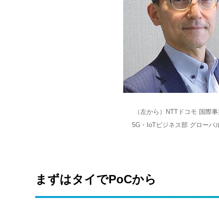
（左から）NTTドコモ 国際
5G・IoTビジネス部 グロー
まずはタイでPoCから