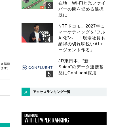
在地 Wi-Fiと光ファイ
バーの間を埋める選択
肢に
NTTドコモ、2027年に
マーケティングを“フル
AI化”へ 「現場社員も
納得の切れ味鋭いAIエ
ージェント作る」
JR東日本、“新
うえ転載
Suica”のデータ連携基
ります）
盤にConfluent採用
アクセスランキング一覧
DOWNLOAD
WHITE PAPER RANKING