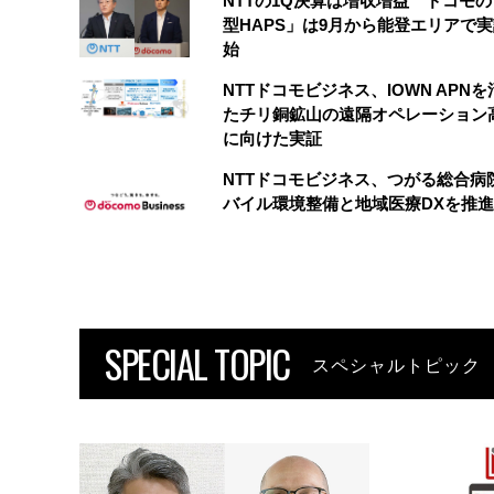
NTTの1Q決算は増収増益 ドコモ
型HAPS」は9月から能登エリアで
始
NTTドコモビジネス、IOWN APN
たチリ銅鉱山の遠隔オペレーション
に向けた実証
NTTドコモビジネス、つがる総合病
バイル環境整備と地域医療DXを推進
SPECIAL TOPIC
スペシャルトピック