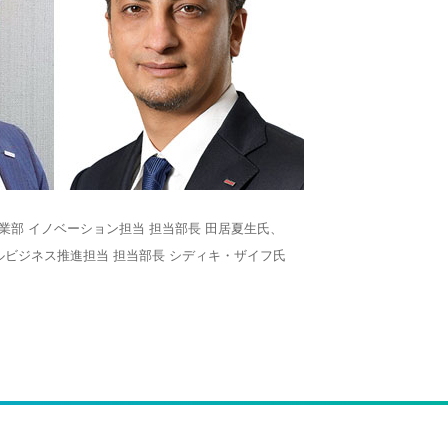
事業部 イノベーション担当 担当部長 田居夏生氏、
バルビジネス推進担当 担当部長 シディキ・ザイフ氏