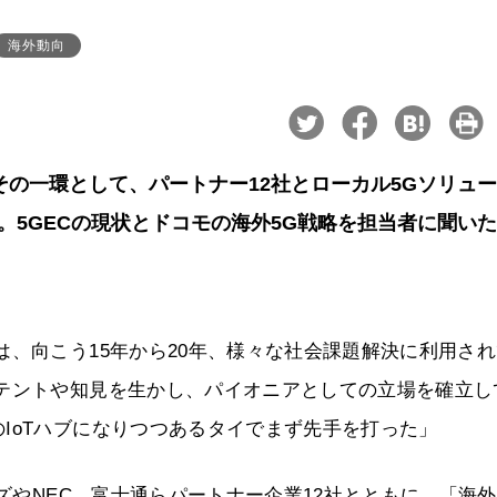
海外動向
その一環として、パートナー12社とローカル5Gソリュ
。5GECの現状とドコモの海外5G戦略を担当者に聞い
は、向こう15年から20年、様々な社会課題解決に利用さ
パテントや知見を生かし、パイオニアとしての立場を確立し
IoTハブになりつつあるタイでまず先手を打った」
ンズやNEC、富士通らパートナー企業12社とともに、「海