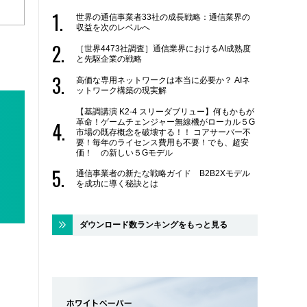
世界の通信事業者33社の成長戦略：通信業界の
収益を次のレベルへ
［世界4473社調査］通信業界におけるAI成熟度
と先駆企業の戦略
高価な専用ネットワークは本当に必要か？ AIネ
ットワーク構築の現実解
【基調講演 K2-4 スリーダブリュー】何もかもが
革命！ゲームチェンジャー無線機がローカル５G
市場の既存概念を破壊する！！ コアサーバー不
要！毎年のライセンス費用も不要！でも、超安
価！ の新しい５Gモデル
通信事業者の新たな戦略ガイド B2B2Xモデル
を成功に導く秘訣とは
ダウンロード数ランキングをもっと見る