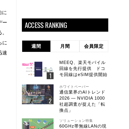
的に
ACCESS RANKING
デー
る。
らに
週間
月間
会員限定
迅速
MEEQ、楽天モバイル
回線を先行提供 ドコ
モ回線はeSIM提供開始
ホワイトペーパー
通信業界のAIトレンド
2026 ― NVIDIA 1000
社超調査が捉えた「転
換点」
ソリューション特集
60GHz帯無線LANの現