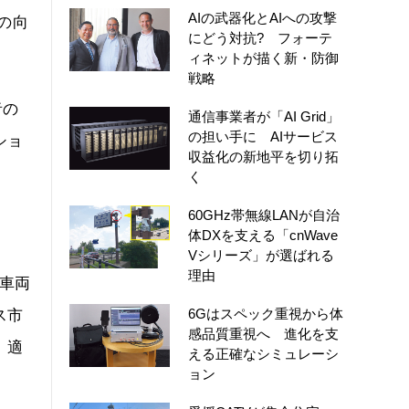
AIの武器化とAIへの攻撃
の向
にどう対抗? フォーテ
ィネットが描く新・防御
戦略
者の
通信事業者が「AI Grid」
の担い手に AIサービス
ショ
収益化の新地平を切り拓
く
60GHz帯無線LANが自治
体DXを支える「cnWave
Vシリーズ」が選ばれる
理由
車両
6Gはスペック重視から体
ス市
感品質重視へ 進化を支
、適
える正確なシミュレーシ
ョン