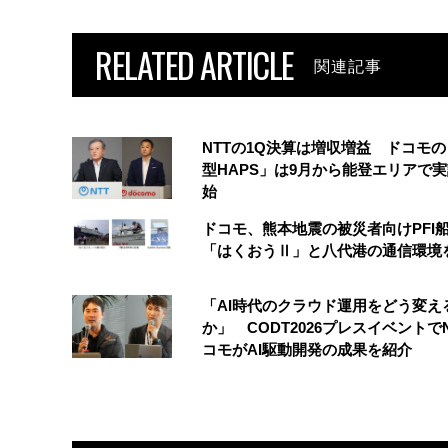
RELATED ARTICLE
関連記事
NTTの1Q決算は増収増益 ドコモ
型HAPS」は9月から能登エリアで
始
ドコモ、熊本地震の被災者向けPFI
「はくおうⅡ」と八代港の通信環境
「AI時代のクラウド運用をどう変え
か」 CODT2026プレスイベントで
コモがAI駆動開発の成果を紹介