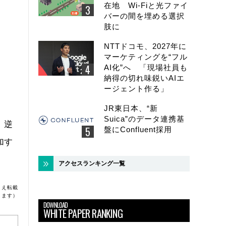
在地 Wi-Fiと光ファイ
バーの間を埋める選択
肢に
NTTドコモ、2027年に
マーケティングを“フル
AI化”へ 「現場社員も
納得の切れ味鋭いAIエ
ージェント作る」
JR東日本、“新
Suica”のデータ連携基
、逆
盤にConfluent採用
加す
アクセスランキング一覧
うえ転載
ります）
DOWNLOAD
WHITE PAPER RANKING