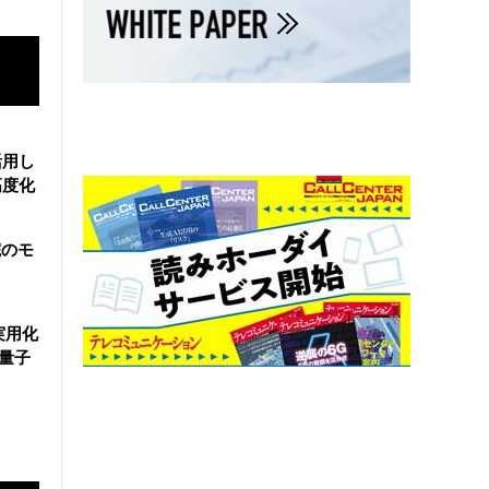
活用し
高度化
院のモ
実用化
万量子