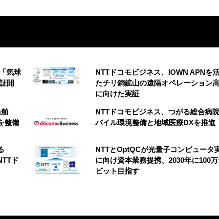
の「気球
NTTドコモビジネス、IOWN APNを
実証開
たチリ銅鉱山の遠隔オペレーション
に向けた実証
船舶
NTTドコモビジネス、つがる総合病
を整備
バイル環境整備と地域医療DXを推進
る
NTTとOptQCが光量子コンピュータ
NTTド
に向け資本業務提携、2030年に100
ビット目指す