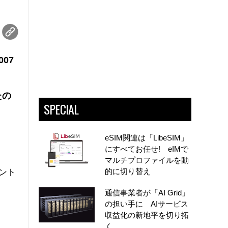
007
たの
SPECIAL
eSIM関連は「LibeSIM」
にすべてお任せ! eIMで
マルチプロファイルを動
的に切り替え
イント
通信事業者が「AI Grid」
の担い手に AIサービス
収益化の新地平を切り拓
く