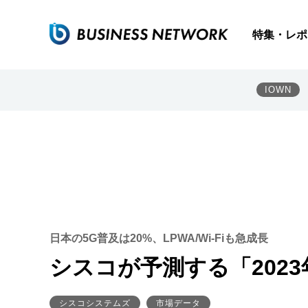
特集・レポ
IOWN
日本の5G普及は20%、LPWA/Wi-Fiも急成長
シスコが予測する「202
シスコシステムズ
市場データ