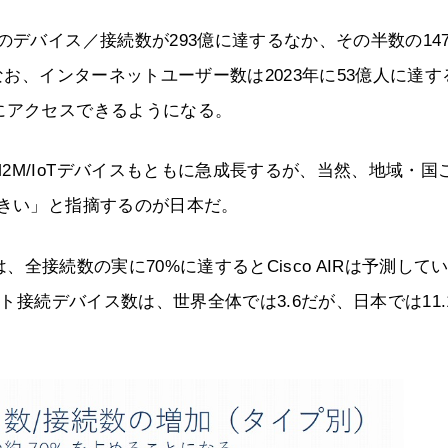
のデバイス／接続数が293億に達するなか、その半数の14
なお、インターネットユーザー数は2023年に53億人に達す
にアクセスできるようになる。
M/IoTデバイスもともに急成長するが、当然、地域・国
大きい」と指摘するのが日本だ。
は、全接続数の実に70%に達するとCisco AIRは予測して
ット接続デバイス数は、世界全体では3.6だが、日本では11.