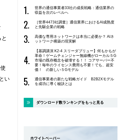
世界の通信事業者33社の成長戦略：通信業界の
収益を次のレベルへ
［世界4473社調査］通信業界におけるAI成熟度
な
と先駆企業の戦略
高価な専用ネットワークは本当に必要か？ AIネ
ると
ットワーク構築の現実解
【基調講演 K2-4 スリーダブリュー】何もかもが
革命！ゲームチェンジャー無線機がローカル５G
市場の既存概念を破壊する！！ コアサーバー不
要！毎年のライセンス費用も不要！でも、超安
う使
価！ の新しい５Gモデル
とい
通信事業者の新たな戦略ガイド B2B2Xモデル
を成功に導く秘訣とは
ダウンロード数ランキングをもっと見る