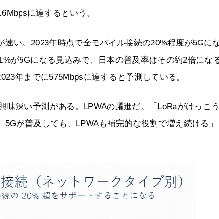
.6Mbpsに達するという。
速い。2023年時点で全モバイル接続の20%程度が5Gに
1%が5Gになる見込みで、日本の普及率はその約2倍にな
23年までに575Mbpsに達すると予測している。
味深い予測がある。LPWAの躍進だ。「LoRaがけっこ
、5Gが普及しても、LPWAも補完的な役割で増え続ける」