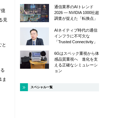
通信業界のAIトレンド
7億
2026 ― NVIDIA 1000社超
調査が捉えた「転換点」
る見
AIネイティブ時代の通信
インフラに不可欠な
「Trusted Connectivity」
ごと
6Gはスペック重視から体
感品質重視へ 進化を支
える正確なシミュレーシ
いる
ョン
1ま
スペシャル一覧