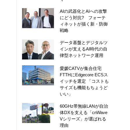
AIの武器化とAIへの攻撃
にどう対抗? フォーテ
ィネットが描く新・防御
戦略
データ基盤とデジタルツ
インが支えるAI時代の自
律型ネットワーク運用
愛媛CATVが集合住宅
FTTHにEdgecore ECSス
イッチを選定 「コストも
サイズも機能もちょうど
いい」
60GHz帯無線LANが自治
体DXを支える「cnWave
Vシリーズ」が選ばれる
理由