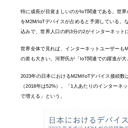
特に成長が目覚ましいのがIoT関連である。世界
をM2M/IoTデバイスが占めると予測している。
込みで、世界人口の約3分の2がインターネット
世界全体で見れば、インターネットユーザーもM2
の差も大きい。河野氏が「IoT関連での躍進が
2023年の日本におけるM2M/IoTデバイス接続数
（2018年は52%）。「1人あたりのインターネ
で増える」という。