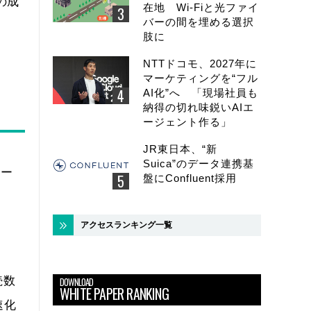
の成
在地 Wi-Fiと光ファイ
バーの間を埋める選択
肢に
NTTドコモ、2027年に
マーケティングを“フル
AI化”へ 「現場社員も
納得の切れ味鋭いAIエ
ージェント作る」
JR東日本、“新
Suica”のデータ連携基
ワー
盤にConfluent採用
アクセスランキング一覧
続数
DOWNLOAD
WHITE PAPER RANKING
速化