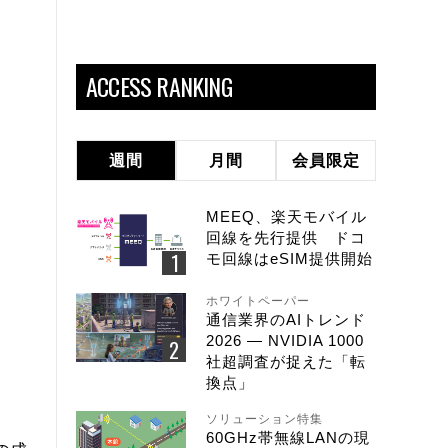
ACCESS RANKING
週間
月間
会員限定
MEEQ、楽天モバイル
回線を先行提供 ドコ
モ回線はeSIM提供開始
ホワイトペーパー
通信業界のAIトレンド
2026 ― NVIDIA 1000
社超調査が捉えた「転
換点」
ソリューション特集
60GHz帯無線LANの現