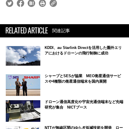
RELATED ARTICLE
関連記事
KDDI、au Starlink Directを活用した圏外エリ
アにおけるドローンの飛行制御に成功
シャープとSESが協業 MEO衛星通信サービ
スや4種類の衛星通信端末を国内展開
ドローン通信高度化や宇宙光通信端末など先端
研究が集合 NICTブース
NTTが無線区間のゆらぎ低減技術を開発 ロー