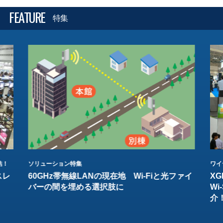
FEATURE
特集
結！
ソリューション特集
ワイ
スレ
60GHz帯無線LANの現在地 Wi-Fiと光ファイ
XG
バーの間を埋める選択肢に
W
介