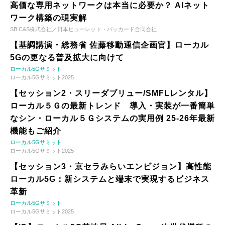
高価な専用ネットワークは本当に必要か？ AIネット
ワーク構築の現実解
SB C&S株式会社／日本ヒューレット・パッカード合同会社
【基調講演・総務省 佐藤移動通信企画官】ローカル
5Gの更なる普及拡大に向けて
ローカル5Gサミット
ローカル5Gサミット2025
【セッション2・スリーダブリュー/SMFLレンタル】
ローカル５Ｇの最新トレンド 導入・実装が一番簡単
なシン・ローカル５Ｇシステムの実用例 25-26年最新
機能もご紹介
ローカル5Gサミット
ローカル5Gサミット2025
【セッション3・京セラみらいエンビジョン】高性能
ローカル5G：新システムと端末で実現するビジネス
革新
ローカル5Gサミット
ローカル5Gサミット2025