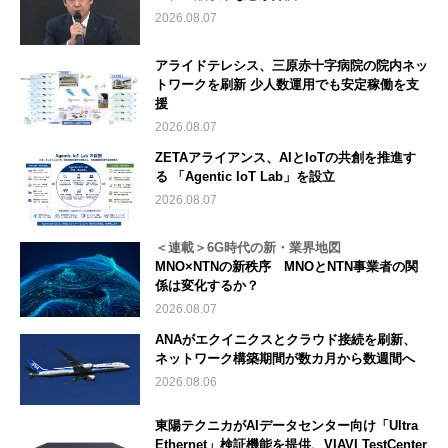
2026.08.07
アライドテレシス、三原赤十字病院の院内ネッ
トワークを刷新 少人数運用でも安定稼働を支
援
2026.08.07
ZETAアライアンス、AIとIoTの共創を推進す
る 「Agentic IoT Lab」を設立
2026.08.07
＜連載＞6G時代の新・業界地図
MNO×NTNの新秩序 MNOとNTN事業者の関
係は変化するか？
2026.08.07
ANAがエクイニクスとクラウド接続を刷新、
ネットワーク構築期間が数カ月から数週間へ
2026.08.06
東陽テクニカがAIデータセンター向け「Ultra
Ethernet」検証機能を提供、VIAVI TestCenter