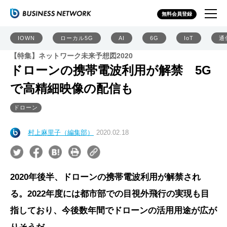
無料会員登録
IOWN
ローカル5G
AI
6G
IoT
通
【特集】ネットワーク未来予想図2020
ドローンの携帯電波利用が解禁 5G
で高精細映像の配信も
ドローン
村上麻里子（編集部）
2020.02.18
2020年後半、ドローンの携帯電波利用が解禁され
る。2022年度には都市部での目視外飛行の実現も目
指しており、今後数年間でドローンの活用用途が広が