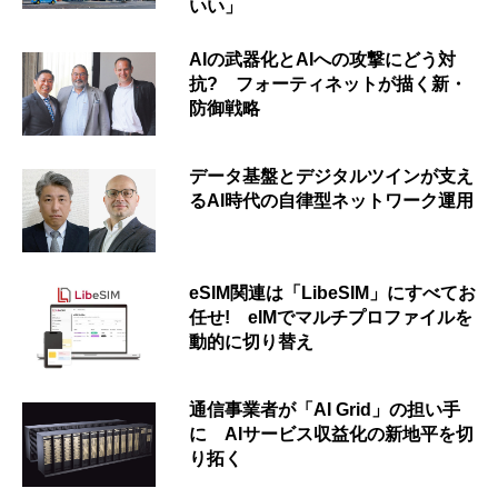
いい」
AIの武器化とAIへの攻撃にどう対
抗? フォーティネットが描く新・
防御戦略
データ基盤とデジタルツインが支え
るAI時代の自律型ネットワーク運用
eSIM関連は「LibeSIM」にすべてお
任せ! eIMでマルチプロファイルを
動的に切り替え
通信事業者が「AI Grid」の担い手
に AIサービス収益化の新地平を切
り拓く