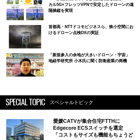
カル5G×フレッツVPNで安定したドローンの遠
隔操縦を実現
首都高・NTTドコモビジネスら、狭小空間にお
けるドローン点検DXの実証
「新規参入の余地が大きいドローン・宇宙」
地経学研究所 小木氏に聞く防衛産業の商機
SPECIAL TOPIC
スペシャルトピック
愛媛CATVが集合住宅FTTHに
Edgecore ECSスイッチを選定
「コストもサイズも機能もちょうど