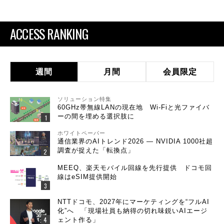
ACCESS RANKING
週間
月間
会員限定
ソリューション特集
60GHz帯無線LANの現在地 Wi-Fiと光ファイバ
ーの間を埋める選択肢に
ホワイトペーパー
通信業界のAIトレンド2026 ― NVIDIA 1000社超
調査が捉えた「転換点」
MEEQ、楽天モバイル回線を先行提供 ドコモ回
線はeSIM提供開始
NTTドコモ、2027年にマーケティングを“フルAI
化”へ 「現場社員も納得の切れ味鋭いAIエージ
ェント作る」